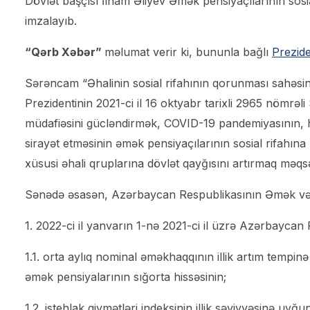
Dövlət başçısı İlham Əliyev Əmək pensiyaçılarının sos
imzalayıb.
“Qərb Xəbər”
məlumat verir ki, bununla bağlı
Prezide
Sərəncam “Əhalinin sosial rifahının qorunması sahəsi
Prezidentinin 2021-ci il 16 oktyabr tarixli 2965 nömrəl
müdafiəsini gücləndirmək, COVID-19 pandemiyasının, ha
sirayət etməsinin əmək pensiyaçılarının sosial rifahı
xüsusi əhali qruplarına dövlət qayğısını artırmaq məqsə
Sənədə əsasən, Azərbaycan Respublikasının Əmək və Əh
1. 2022-ci il yanvarın 1-nə 2021-ci il üzrə Azərbaycan 
1.1. orta aylıq nominal əməkhaqqının illik artım tempin
əmək pensiyalarının sığorta hissəsinin;
1.2. istehlak qiymətləri indeksinin illik səviyyəsinə uyğ