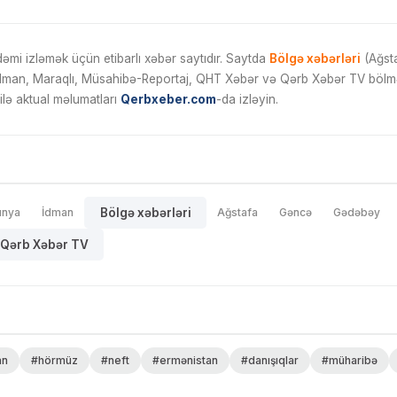
mi izləmək üçün etibarlı xəbər saytıdır. Saytda
Bölgə xəbərləri
(Ağsta
İdman, Maraqlı, Müsahibə-Reportaj, QHT Xəbər və Qərb Xəbər TV bölmələ
ilə aktual məlumatları
Qerbxeber.com
-da izləyin.
ünya
İdman
Bölgə xəbərləri
Ağstafa
Gəncə
Gədəbəy
Qərb Xəbər TV
an
#hörmüz
#neft
#ermənistan
#danışıqlar
#müharibə