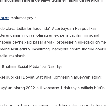
ial müdafiəsi sahəsində əlavə tədbirlər haqqında sərəncam
nt.az
məlumat yayıb.
ndə əlavə tədbirlər haqqında” Azərbaycan Respublikası
i Sərəncamının icrası olaraq əmək pensiyaçılarının sosial
belə beynəlxalq bazarlardakı proseslərin ölkədaxili qiymə
na mənfi təsirlərini yumşaltmaq, həmçinin postmüharibə dövr
dilə imzalanıb.
alinin Sosial Müdafiəsi Nazirliyi:
Respublikası Dövlət Statistika Komitəsinin müəyyən etdiyi:
ə uyğun olaraq 2022-ci il yanvarın 1-dək təyin edilmiş bütün
un olaraq fərdi uçot sistemində fərdi hesabların sığorta hissə