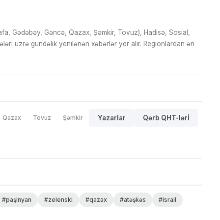
fa, Gədəbəy, Gəncə, Qazax, Şəmkir, Tovuz), Hadisə, Sosial,
ri üzrə gündəlik yenilənən xəbərlər yer alır. Regionlardan ən
Qazax
Tovuz
Şəmkir
Yazarlar
Qərb QHT-lərİ
#paşinyan
#zelenski
#qazax
#atəşkəs
#israil