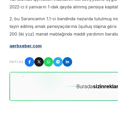
2022-ci il yanvarın 1-dək qeydə alınmış pensiya kapitalı
2. bu Sərəncamın 1.1-ci bəndində nəzərdə tutulmuş ind
təyin edilmiş əmək pensiyaçılarına (qulluq stajına görə 
200 (iki yüz) manat məbləğində maddi yardımın bərabər 
qerbxeber.com
PAYLAŞ
Burada
sizin
rekla