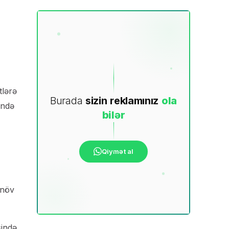
tlərə
Burada
sizin
reklamınız
ola
ündə
bilər
Qiymət al
 növ
sində