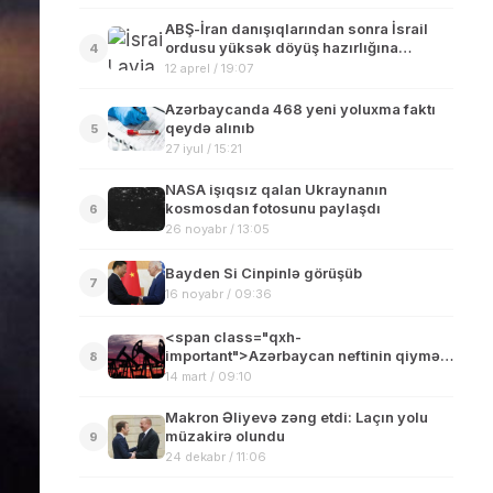
ABŞ-İran danışıqlarından sonra İsrail
ordusu yüksək döyüş hazırlığına
4
başlayıb
12 aprel / 19:07
Azərbaycanda 468 yeni yoluxma faktı
qeydə alınıb
5
27 iyul / 15:21
NASA işıqsız qalan Ukraynanın
kosmosdan fotosunu paylaşdı
6
26 noyabr / 13:05
Bayden Si Cinpinlə görüşüb
7
16 noyabr / 09:36
<span class="qxh-
important">Azərbaycan neftinin qiyməti
8
109 dolları keçdi</span>
14 mart / 09:10
Makron Əliyevə zəng etdi: Laçın yolu
müzakirə olundu
9
24 dekabr / 11:06