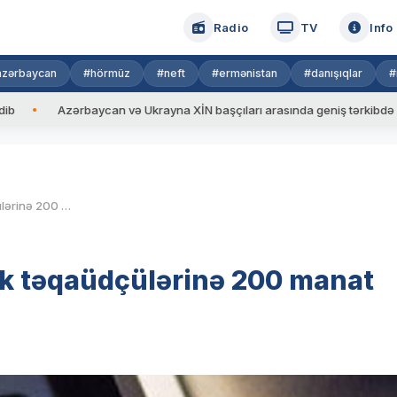
Radio
TV
Info
azərbaycan
#hörmüz
#neft
#ermənistan
#danışıqlar
#
Azərbaycan və Ukrayna XİN başçıları arasında geniş tərkibdə görüş keçi
Vətəndaşlara MÜJDƏ: Əmək təqaüdçülərinə 200 manat maddi yardım ödəniləcək
 təqaüdçülərinə 200 manat