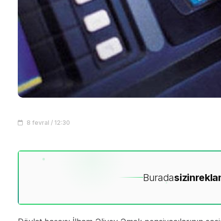
8 fevral / 12:30
Burada
sizin
rekla