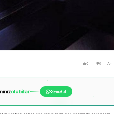
0
0
A
mınız
ola
bilər
Qiymət al