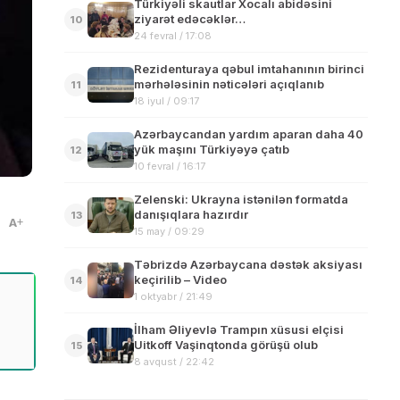
Türkiyəli skautlar Xocalı abidəsini
ziyarət edəcəklər…
10
24 fevral / 17:08
Rezidenturaya qəbul imtahanının birinci
mərhələsinin nəticələri açıqlanıb
11
18 iyul / 09:17
Azərbaycandan yardım aparan daha 40
yük maşını Türkiyəyə çatıb
12
10 fevral / 16:17
Zelenski: Ukrayna istənilən formatda
danışıqlara hazırdır
13
A
15 may / 09:29
Təbrizdə Azərbaycana dəstək aksiyası
keçirilib – Video
14
1 oktyabr / 21:49
İlham Əliyevlə Trampın xüsusi elçisi
Uitkoff Vaşinqtonda görüşü olub
15
8 avqust / 22:42