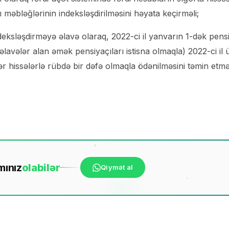
 məbləğlərinin indeksləşdirilməsini həyata keçirməli;
eksləşdirməyə əlavə olaraq, 2022-ci il yanvarın 1-dək pens
əlavələr alan əmək pensiyaçıları istisna olmaqla) 2022-ci il 
hissələrlə rübdə bir dəfə olmaqla ödənilməsini təmin etməl
mınız
ola
bilər
Qiymət al