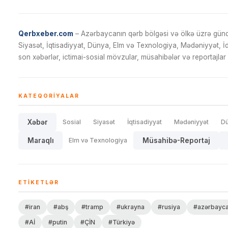
Qerbxeber.com
– Azərbaycanın qərb bölgəsi və ölkə üzrə gündə
Siyasət, İqtisadiyyat, Dünya, Elm və Texnologiya, Mədəniyyət, 
son xəbərlər, ictimai-sosial mövzular, müsahibələr və reportajlar 
KATEQORIYALAR
Xəbər
Sosial
Siyasət
İqtisadiyyat
Mədəniyyət
D
Maraqlı
Elm və Texnologiya
Müsahibə-Reportaj
ETIKETLƏR
#iran
#abş
#tramp
#ukrayna
#rusiya
#azərbayc
#Aİ
#putin
#ÇİN
#Türkiyə