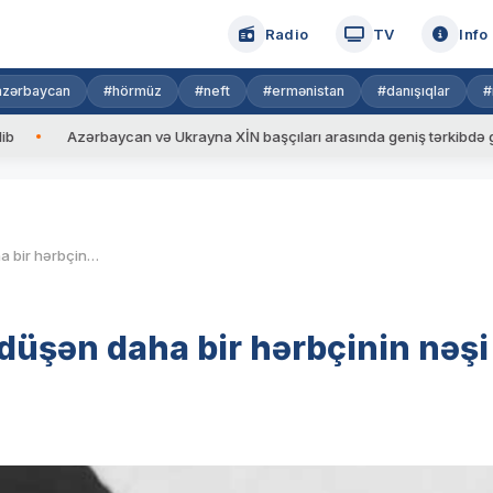
Radio
TV
Info
azərbaycan
#hörmüz
#neft
#ermənistan
#danışıqlar
#
Azərbaycan və Ukrayna XİN başçıları arasında geniş tərkibdə görüş keçi
Vətən müharibəsində itkin düşən daha bir hərbçinin nəşi tapılıb
düşən daha bir hərbçinin nəşi