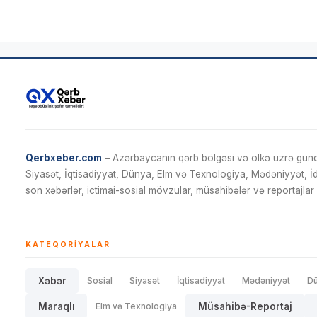
Qerbxeber.com
– Azərbaycanın qərb bölgəsi və ölkə üzrə gündə
Siyasət, İqtisadiyyat, Dünya, Elm və Texnologiya, Mədəniyyət, 
son xəbərlər, ictimai-sosial mövzular, müsahibələr və reportajlar 
KATEQORIYALAR
Xəbər
Sosial
Siyasət
İqtisadiyyat
Mədəniyyət
D
Maraqlı
Elm və Texnologiya
Müsahibə-Reportaj