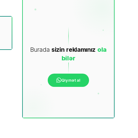
Burada
sizin
reklamınız
ola
bilər
Qiymət al