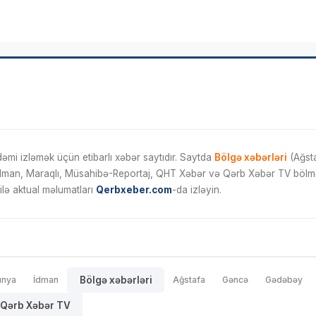
mi izləmək üçün etibarlı xəbər saytıdır. Saytda
Bölgə xəbərləri
(Ağsta
İdman, Maraqlı, Müsahibə-Reportaj, QHT Xəbər və Qərb Xəbər TV bölmələ
ilə aktual məlumatları
Qerbxeber.com
-da izləyin.
ünya
İdman
Bölgə xəbərləri
Ağstafa
Gəncə
Gədəbəy
Qərb Xəbər TV