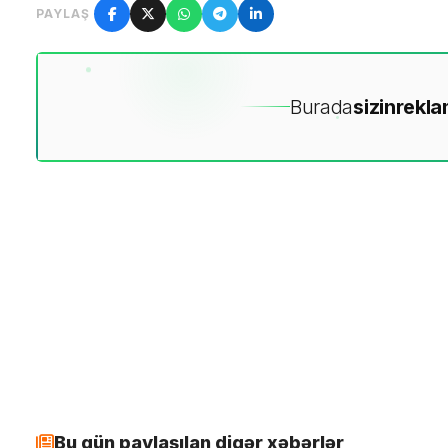
PAYLAŞ
Burada
sizin
rekla
Bu gün paylaşılan digər xəbərlər