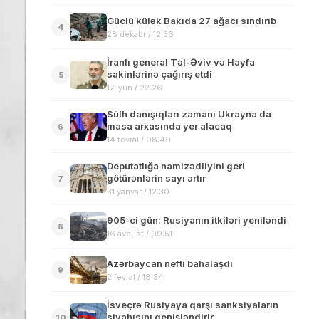
Güclü külək Bakıda 27 ağacı sındırıb
4
28 dekabr / 12:36
İranlı general Təl-Əviv və Hayfa
sakinlərinə çağırış etdi
5
17 iyun / 22:26
Sülh danışıqları zamanı Ukrayna da
masa arxasında yer alacaq
6
14 fevral / 08:49
Deputatlığa namizədliyini geri
götürənlərin sayı artır
7
31 yanvar / 12:30
905-ci gün: Rusiyanın itkiləri yeniləndi
8
16 avqust / 09:51
Azərbaycan nefti bahalaşdı
9
2 fevral / 18:34
İsveçrə Rusiyaya qarşı sanksiyaların
siyahısını genişləndirir
10