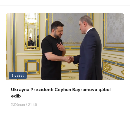
Siyasət
Ukrayna Prezidenti Ceyhun Bayramovu qəbul
edib
Dünən / 21:49