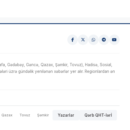
fa, Gədəbəy, Gəncə, Qazax, Şəmkir, Tovuz), Hadisə, Sosial,
ri üzrə gündəlik yenilənən xəbərlər yer alır. Regionlardan ən
Qazax
Tovuz
Şəmkir
Yazarlar
Qərb QHT-lərİ