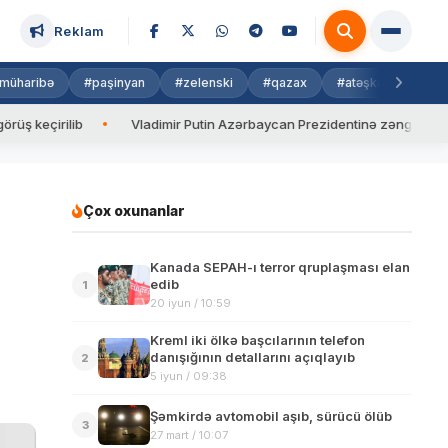
Reklam
müharibə
#paşinyan
#zelenski
#qazax
#atəşkəs
#isra
rilib
Vladimir Putin Azərbaycan Prezidentinə zəng edib
V
Çox oxunanlar
Kanada SEPAH-ı terror qruplaşması elan
edib
1
20 iyun / 10:59
Kreml iki ölkə başcılarının telefon
danışığının detallarını açıqlayıb
2
5 iyun / 09:38
Şəmkirdə avtomobil aşıb, sürücü ölüb
3
27 mart / 10:07