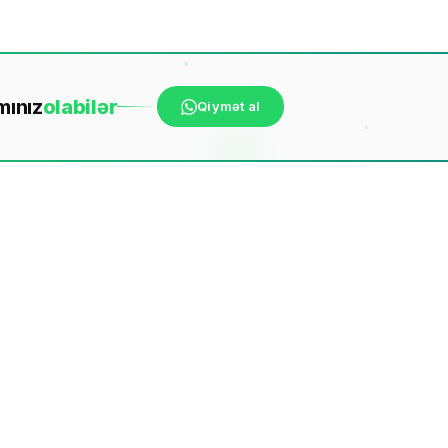
mınız
ola
bilər
Qiymət al