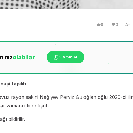
0
0
A
mınız
ola
bilər
Qiymət al
əşi tapılıb.
vuz rayon sakini Nağıyev Pərviz Guloğlan oğlu 2020-ci ili
ər zamanı itkin düşüb.
 bildirilir.