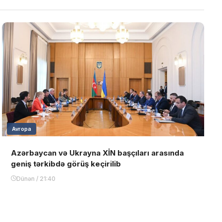
Avropa
Azərbaycan və Ukrayna XİN başçıları arasında
geniş tərkibdə görüş keçirilib
Dünən / 21:40