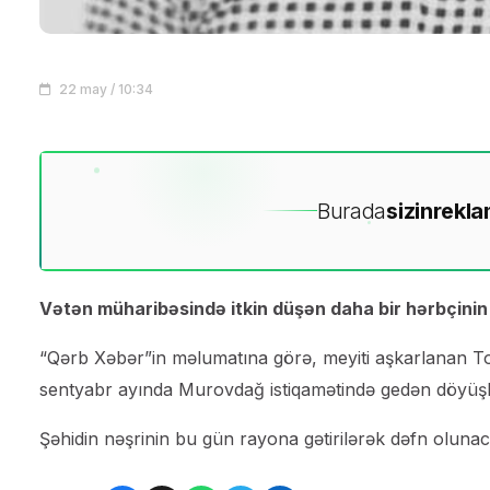
22 may / 10:34
Burada
sizin
rekla
Vətən müharibəsində itkin düşən daha bir hərbçinin n
“Qərb Xəbər”in məlumatına görə, meyiti aşkarlanan To
sentyabr ayında Murovdağ istiqamətində gedən döyüşl
Şəhidin nəşrinin bu gün rayona gətirilərək dəfn olunacağı