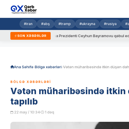
#iran
#abş
#tramp
#ukrayna
#rusiya
#
qaydalar
Ukrayna Prezidenti Ceyhun Bayramovu qəbul edib
SON XƏBƏRLƏR
Skip
to
content
Ana Səhifə
Bölgə xəbərləri
BÖLGƏ XƏBƏRLƏRI
Vətən müharibəsində itkin 
tapılıb
22 may / 10:34
1 dəq