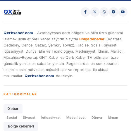
Qerbxeber.com
– Azərbaycanın qərb bölgəsi və ölkə üzrə gündəmi
izləmək üçün etibarlı xəbər saytıdır. Saytda
Bölgə xəbərləri
(Ağstafa,
Gədəbəy, Gəncə, Qazax, Şəmkir, Tovuz), Hadisə, Sosial, Siyasət,
İqtisadiyyat, Dünya, Elm və Texnologiya, Mədəniyyət, İdman, Maraqlı,
Müsahibə-Reportaj, QHT Xəbər və Qərb Xəbər TV bölmələri üzrə
gündəlik yenilənən xəbərlər yer alır. Regionlardan ən son xəbərlər,
ictimai-sosial mövzular, müsahibələr və reportajlar ilə aktual
məlumatları
Qerbxeber.com
-da izləyin.
KATEQORIYALAR
Xəbər
Sosial
Siyasət
İqtisadiyyat
Mədəniyyət
Dünya
İdman
Bölgə xəbərləri