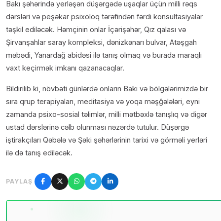
Bakı şəhərində yerləşən düşərgədə uşaqlar üçün milli rəqs
dərsləri və peşəkar psixoloq tərəfindən fərdi konsultasiyalar
təşkil ediləcək. Həmçinin onlar İçərişəhər, Qız qalası və
Şirvanşahlar saray kompleksi, dənizkənarı bulvar, Atəşgah
məbədi, Yanardağ abidəsi ilə tanış olmaq və burada maraqlı
vaxt keçirmək imkanı qazanacaqlar.
Bildirilib ki, növbəti günlərdə onların Bakı və bölgələrimizdə bir
sıra qrup terapiyaları, meditasiya və yoqa məşğələləri, eyni
zamanda psixo-sosial təlimlər, milli mətbəxlə tanışlıq və digər
ustad dərslərinə cəlb olunması nəzərdə tutulur. Düşərgə
iştirakçıları Qəbələ və Şəki şəhərlərinin tarixi və görməli yerləri
ilə də tanış ediləcək.
PAYLAŞ