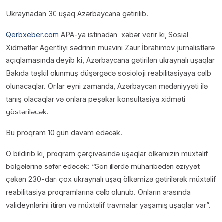
Ukraynadan 30 uşaq Azərbaycana gətirilib.
Qerbxeber.com
APA-ya istinadən xəbər verir ki, Sosial
Xidmətlər Agentliyi sədrinin müavini Zaur İbrahimov jurnalistlərə
açıqlamasında deyib ki, Azərbaycana gətirilən ukraynalı uşaqlar
Bakıda təşkil olunmuş düşərgədə sosioloji reabilitasiyaya cəlb
olunacaqlar. Onlar eyni zamanda, Azərbaycan mədəniyyəti ilə
tanış olacaqlar və onlara peşəkar konsultasiya xidməti
göstəriləcək.
Bu proqram 10 gün davam edəcək.
O bildirib ki, proqram çərçivəsində uşaqlar ölkəmizin müxtəlif
bölgələrinə səfər edəcək: “Son illərdə müharibədən əziyyət
çəkən 230-dan çox ukraynalı uşaq ölkəmizə gətirilərək müxtəlif
reabilitasiya proqramlarına cəlb olunub. Onların arasında
valideynlərini itirən və müxtəlif travmalar yaşamış uşaqlar var”.