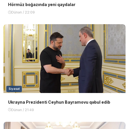
Hörmüz boğazında yeni qaydalar
Dünən / 22:09
Siyasət
Ukrayna Prezidenti Ceyhun Bayramovu qəbul edib
Dünən / 21:49