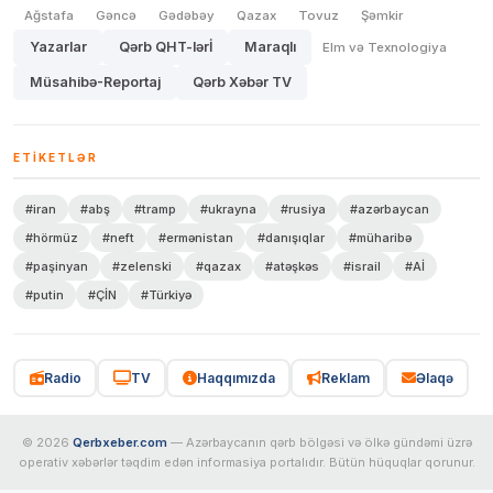
Ağstafa
Gəncə
Gədəbəy
Qazax
Tovuz
Şəmkir
Yazarlar
Qərb QHT-lərİ
Maraqlı
Elm və Texnologiya
Müsahibə-Reportaj
Qərb Xəbər TV
ETIKETLƏR
#iran
#abş
#tramp
#ukrayna
#rusiya
#azərbaycan
#hörmüz
#neft
#ermənistan
#danışıqlar
#müharibə
#paşinyan
#zelenski
#qazax
#atəşkəs
#israil
#Aİ
#putin
#ÇİN
#Türkiyə
Radio
TV
Haqqımızda
Reklam
Əlaqə
© 2026
Qerbxeber.com
— Azərbaycanın qərb bölgəsi və ölkə gündəmi üzrə
operativ xəbərlər təqdim edən informasiya portalıdır. Bütün hüquqlar qorunur.