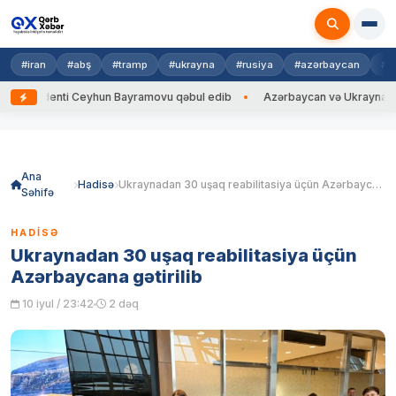
#iran
#abş
#tramp
#ukrayna
#rusiya
#azərbaycan
#h
denti Ceyhun Bayramovu qəbul edib
Azərbaycan və Ukrayna XİN başçıla
Skip
to
content
Ana
Hadisə
Ukraynadan 30 uşaq reabilitasiya üçün Azərbaycana gətirilib
Səhifə
HADISƏ
Ukraynadan 30 uşaq reabilitasiya üçün
Azərbaycana gətirilib
10 iyul / 23:42
2 dəq