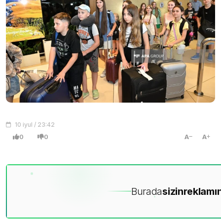
10 iyul / 23:42
0
0
A
A
Burada
sizin
reklamın