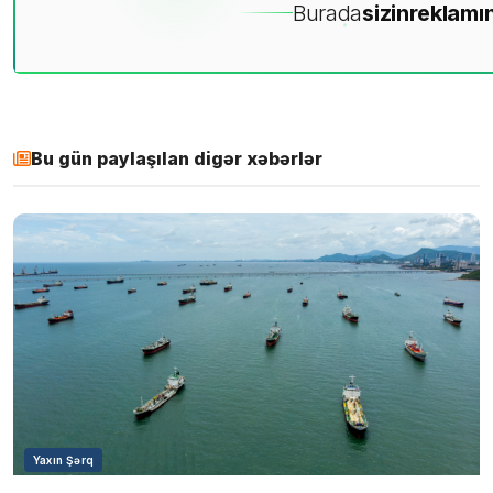
Burada
sizin
reklamın
Bu gün paylaşılan digər xəbərlər
Yaxın Şərq