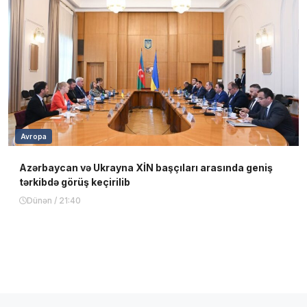
Avropa
Azərbaycan və Ukrayna XİN başçıları arasında geniş
tərkibdə görüş keçirilib
Dünən / 21:40