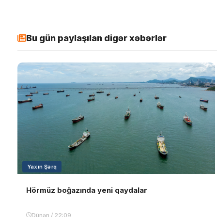
Bu gün paylaşılan digər xəbərlər
Yaxın Şərq
Hörmüz boğazında yeni qaydalar
Dünən / 22:09