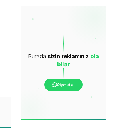
Burada
sizin
reklamınız
ola
bilər
Qiymət al