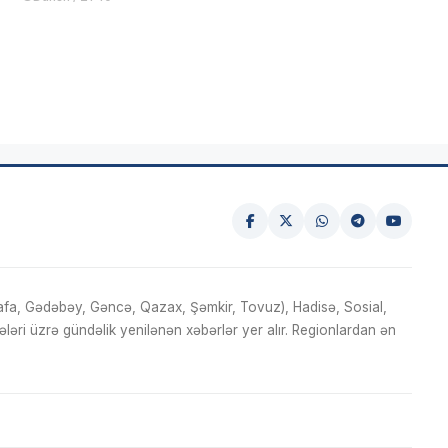
fa, Gədəbəy, Gəncə, Qazax, Şəmkir, Tovuz), Hadisə, Sosial,
ri üzrə gündəlik yenilənən xəbərlər yer alır. Regionlardan ən