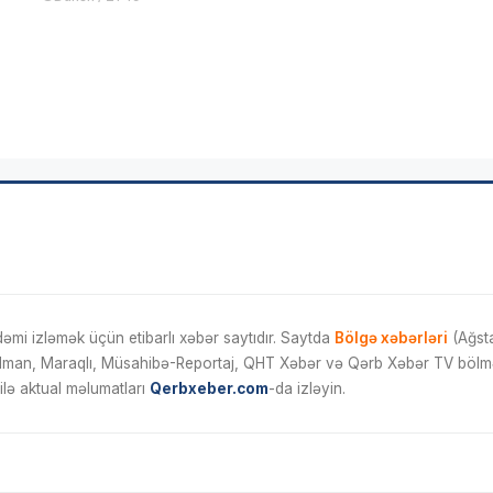
mi izləmək üçün etibarlı xəbər saytıdır. Saytda
Bölgə xəbərləri
(Ağsta
İdman, Maraqlı, Müsahibə-Reportaj, QHT Xəbər və Qərb Xəbər TV bölmələ
ilə aktual məlumatları
Qerbxeber.com
-da izləyin.