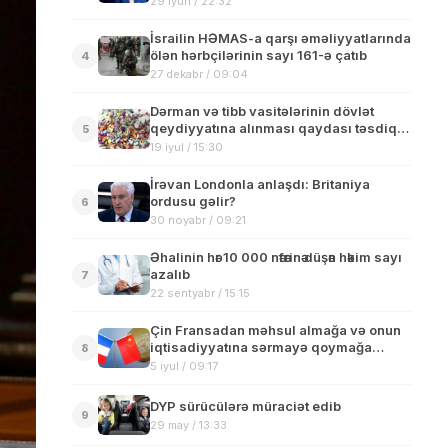
29 iyun / 22:32
İsrailin HƏMAS-a qarşı əməliyyatlarında
ölən hərbçilərinin sayı 161-ə çatıb
4
27 dekabr / 09:04
Dərman və tibb vasitələrinin dövlət
qeydiyyatına alınması qaydası təsdiq
5
edildi
19 iyul / 15:30
İrəvan Londonla anlaşdı: Britaniya
ordusu gəlir?
6
30 noyabr / 09:21
Əhalinin hәr 10 000 nәfәrinә düşәn hәkim sayı
azalıb
7
22 sentyabr / 15:15
Çin Fransadan məhsul almağa və onun
iqtisadiyyatına sərmayə qoymağa
8
hazırdır-VAN İ
5 iyul / 09:17
DYP sürücülərə müraciət edib
9
29 may / 13:33