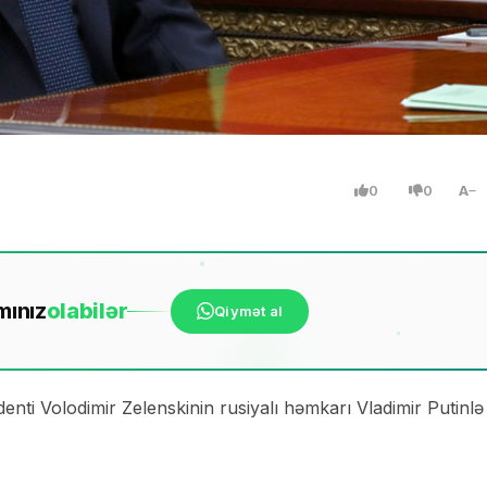
0
0
A
mınız
ola
bilər
Qiymət al
denti Volodimir Zelenskinin rusiyalı həmkarı Vladimir Putinlə