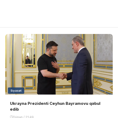
Siyasət
Ukrayna Prezidenti Ceyhun Bayramovu qəbul
edib
Dünən / 21:49