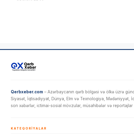
Qerbxeber.com
– Azərbaycanın qərb bölgəsi və ölkə üzrə gündə
Siyasət, İqtisadiyyat, Dünya, Elm və Texnologiya, Mədəniyyət, 
son xəbərlər, ictimai-sosial mövzular, müsahibələr və reportajlar 
KATEQORIYALAR