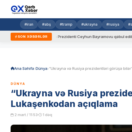
#iran
#abş
#tramp
#ukrayna
#rusiya
#
ar
Ukrayna Prezidenti Ceyhun Bayramovu qəbul edib
Azər
SON XƏBƏRLƏR
Skip
to
content
Ana Səhifə
Dünya
DÜNYA
“Ukrayna və Rusiya preziden
Lukaşenkodan açıqlama
2 mart / 11:53
1 dəq