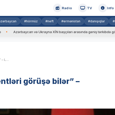
Radio
TV
Info
azərbaycan
#hörmüz
#neft
#ermənistan
#danışıqlar
#
baycan və Ukrayna XİN başçıları arasında geniş tərkibdə görüş keçirilib
“Ukrayna və Rusiya prezidentləri görüşə bilər” – Lukaşenkodan açıqlama
tləri görüşə bilər” –