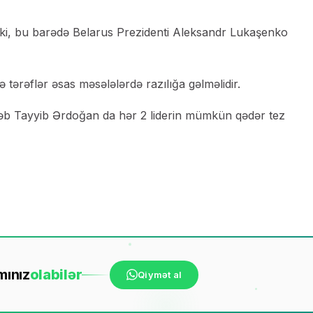
r ki, bu barədə Belarus Prezidenti Aleksandr Lukaşenko
 tərəflər əsas məsələlərdə razılığa gəlməlidir.
əcəb Tayyib Ərdoğan da hər 2 liderin mümkün qədər tez
mınız
ola
bilər
Qiymət al