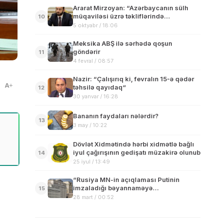
Ararat Mirzoyan: “Azərbaycanın sülh
müqaviləsi üzrə təkliflərində
10
Ermənistan üçün qəbuledilməz heç nə
5 oktyabr / 18:06
yoxdur”
Meksika ABŞ ilə sərhədə qoşun
göndərir
11
4 fevral / 08:57
Nazir: “Çalışırıq ki, fevralın 15-ə qədər
A
təhsilə qayıdaq“
12
30 yanvar / 16:28
Bananın faydaları nələrdir?
13
3 may / 10:22
Dövlət Xidmətində hərbi xidmətlə bağlı
iyul çağırışının gedişatı müzakirə olunub
14
25 iyul / 13:49
“Rusiya MN-in açıqlaması Putinin
imzaladığı bəyannaməyə
15
hörmətsizlikdir”
28 mart / 00:52