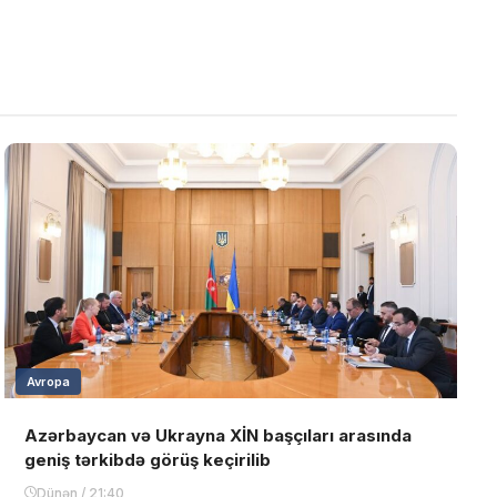
Avropa
Azərbaycan və Ukrayna XİN başçıları arasında
geniş tərkibdə görüş keçirilib
Dünən / 21:40