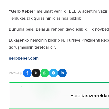
“Qərb Xəbər”
məlumat verir ki, BELTA agentliyi yazı
Təhlükəsizlik Şurasının iclasında bildirib.
Bununla belə, Belarus rəhbəri qeyd edib ki, ilk növbədə
Lukaşenko həmçinin bildirib ki, Türkiyə Prezidenti R
görüşməsinin tərəfdarıdır.
qerbxeber.com
PAYLAŞ
Burada
sizin
rekla