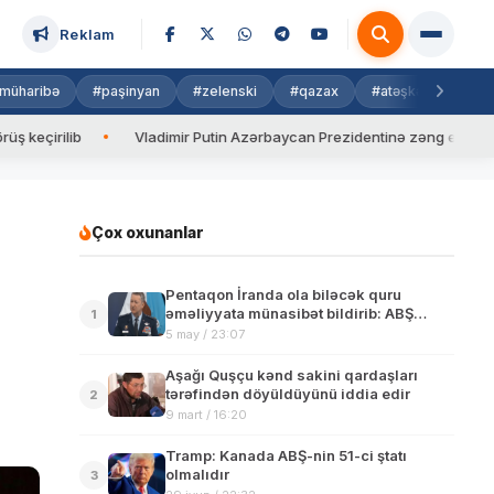
Reklam
müharibə
#paşinyan
#zelenski
#qazax
#atəşkəs
#isra
Vladimir Putin Azərbaycan Prezidentinə zəng edib
Valyuta
Çox oxunanlar
Pentaqon İranda ola biləcək quru
əməliyyata münasibət bildirib: ABŞ
1
desantları istənilən əməliyyata hazırdır
5 may / 23:07
Aşağı Quşçu kənd sakini qardaşları
tərəfindən döyüldüyünü iddia edir
2
9 mart / 16:20
Tramp: Kanada ABŞ-nin 51-ci ştatı
olmalıdır
3