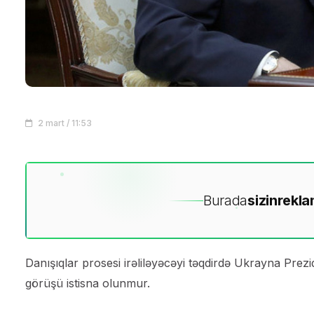
2 mart / 11:53
Burada
sizin
rekla
Danışıqlar prosesi irəliləyəcəyi təqdirdə Ukrayna Prezi
görüşü istisna olunmur.