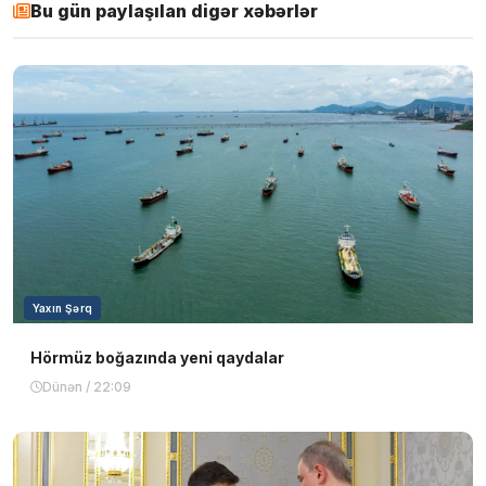
Bu gün paylaşılan digər xəbərlər
Yaxın Şərq
Hörmüz boğazında yeni qaydalar
Dünən / 22:09