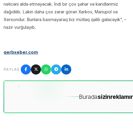
nəticəni əldə etməyəcək. İndi bir çox şəhər və kəndlərimiz
dağıdılıb. Lakin daha çox zərər görən Xarkov, Mariupol və
Xersondur. Bunlara baxmayaraq biz mütləq qalib gələcəyik”, –
nazir vurğulayıb.
qerbxeber.com
PAYLAŞ
Burada
sizin
reklamın