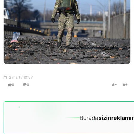
2 mart / 10:57
0
0
A
A
Burada
sizin
reklamın