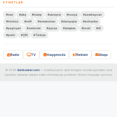
ETIKETLƏR
#iran
#abş
#tramp
#ukrayna
#rusiya
#azərbaycan
#hörmüz
#neft
#ermənistan
#danışıqlar
#müharibə
#paşinyan
#zelenski
#qazax
#atəşkəs
#israil
#Aİ
#putin
#ÇİN
#Türkiyə
Radio
TV
Haqqımızda
Reklam
Əlaqə
© 2026
Qerbxeber.com
— Azərbaycanın qərb bölgəsi və ölkə gündəmi üzrə
operativ xəbərlər təqdim edən informasiya portalıdır. Bütün hüquqlar qorunur.