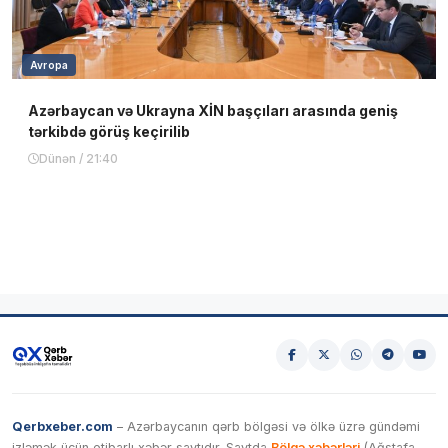
Avropa
Azərbaycan və Ukrayna XİN başçıları arasında geniş
tərkibdə görüş keçirilib
Dünən / 21:40
Qerbxeber.com
– Azərbaycanın qərb bölgəsi və ölkə üzrə gündəmi
izləmək üçün etibarlı xəbər saytıdır. Saytda
Bölgə xəbərləri
(Ağstafa,