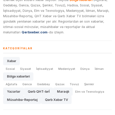
Gədəbəy, Gəncə, Qazax, Şəmkir, Tovuz), Hadisə, Sosial, Siyasət,
İqtisadiyyat, Dünya, Elm və Texnologiya, Mədəniyyət, İdman, Maraqlı,
Müsahibə-Reportaj, QHT Xəbər və Qərb Xəbər TV bölmələri üzrə
gündəlik yenilənən xəbərlər yer alır. Regionlardan ən son xəbərlər,
ictimai-sosial mövzular, müsahibələr və reportajlar ilə aktual
məlumatları
Qerbxeber.com
-da izləyin.
KATEQORIYALAR
Xəbər
Sosial
Siyasət
İqtisadiyyat
Mədəniyyət
Dünya
İdman
Bölgə xəbərləri
Ağstafa
Gəncə
Gədəbəy
Qazax
Tovuz
Şəmkir
Yazarlar
Qərb QHT-lərİ
Maraqlı
Elm və Texnologiya
Müsahibə-Reportaj
Qərb Xəbər TV