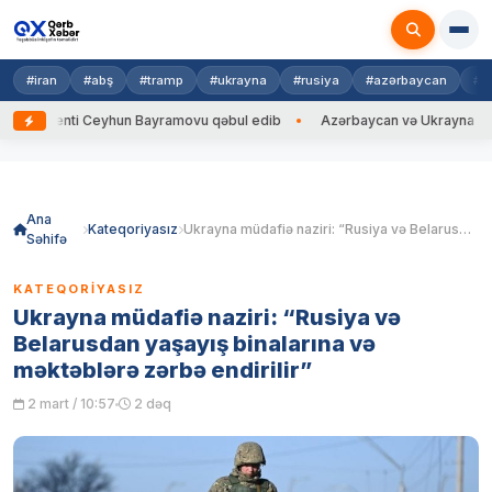
#iran
#abş
#tramp
#ukrayna
#rusiya
#azərbaycan
#h
enti Ceyhun Bayramovu qəbul edib
Azərbaycan və Ukrayna XİN başçılar
Skip
to
content
Ana
Kateqoriyasız
Ukrayna müdafiə naziri: “Rusiya və Belarusdan yaşayış binalarına və məktəblərə zərbə endirilir”
Səhifə
KATEQORIYASIZ
Ukrayna müdafiə naziri: “Rusiya və
Belarusdan yaşayış binalarına və
məktəblərə zərbə endirilir”
2 mart / 10:57
2 dəq