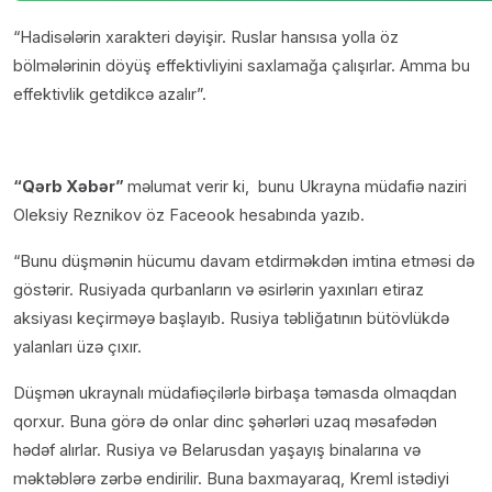
“Hadisələrin xarakteri dəyişir. Ruslar hansısa yolla öz
bölmələrinin döyüş effektivliyini saxlamağa çalışırlar. Amma bu
effektivlik getdikcə azalır”.
“Qərb Xəbər”
məlumat verir ki, bunu Ukrayna müdafiə naziri
Oleksiy Reznikov öz Faceook hesabında yazıb.
“Bunu düşmənin hücumu davam etdirməkdən imtina etməsi də
göstərir. Rusiyada qurbanların və əsirlərin yaxınları etiraz
aksiyası keçirməyə başlayıb. Rusiya təbliğatının bütövlükdə
yalanları üzə çıxır.
Düşmən ukraynalı müdafiəçilərlə birbaşa təmasda olmaqdan
qorxur. Buna görə də onlar dinc şəhərləri uzaq məsafədən
hədəf alırlar. Rusiya və Belarusdan yaşayış binalarına və
məktəblərə zərbə endirilir. Buna baxmayaraq, Kreml istədiyi