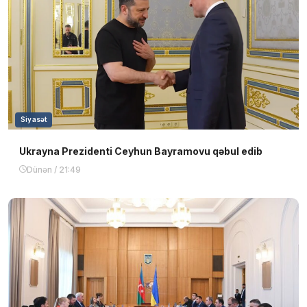
Siyasət
Ukrayna Prezidenti Ceyhun Bayramovu qəbul edib
Dünən / 21:49