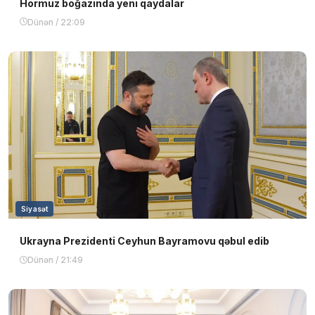
Hörmüz boğazında yeni qaydalar
Dünən / 22:09
Siyasət
Ukrayna Prezidenti Ceyhun Bayramovu qəbul edib
Dünən / 21:49