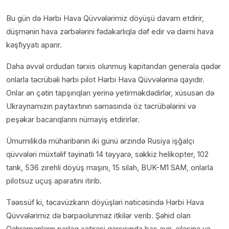
Bu gün də Hərbi Hava Qüvvələrimiz döyüşü davam etdirir,
düşmənin hava zərbələrini fədakarlıqla dəf edir və daimi hava
kəşfiyyatı aparır.
Daha əvvəl ordudan tərxis olunmuş kapitandan generala qədər
onlarla təcrübəli hərbi pilot Hərbi Hava Qüvvələrinə qayıdır.
Onlar ən çətin tapşırıqları yerinə yetirməkdədirlər, xüsusən də
Ukraynamızın paytaxtının səmasında öz təcrübələrini və
peşəkar bacarıqlarını nümayiş etdirirlər.
Ümumilikdə müharibənin iki günü ərzində Rusiya işğalçı
qüvvələri müxtəlif təyinatlı 14 təyyarə, səkkiz helikopter, 102
tank, 536 zirehli döyüş maşını, 15 silah, BUK-M1 SAM, onlarla
pilotsuz uçuş aparatını itirib.
Təəssüf ki, təcavüzkarın döyüşləri nəticəsində Hərbi Hava
Qüvvələrimiz də bərpaolunmaz itkilər verib. Şəhid olan
Qəhrəmanların parlaq xatirəsi qarşısında baş əyir, ailəsinə və