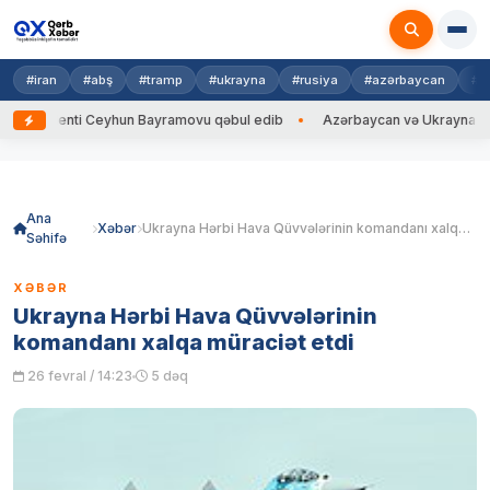
#iran
#abş
#tramp
#ukrayna
#rusiya
#azərbaycan
#h
enti Ceyhun Bayramovu qəbul edib
Azərbaycan və Ukrayna XİN başçıları
Skip
to
content
Ana
Xəbər
Ukrayna Hərbi Hava Qüvvələrinin komandanı xalqa müraciət etdi
Səhifə
XƏBƏR
Ukrayna Hərbi Hava Qüvvələrinin
komandanı xalqa müraciət etdi
26 fevral / 14:23
5 dəq