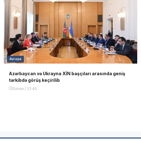
Avropa
Azərbaycan və Ukrayna XİN başçıları arasında geniş
tərkibdə görüş keçirilib
Dünən / 21:40