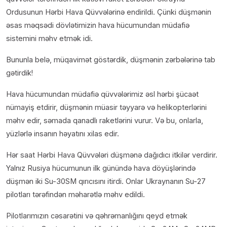
Ordusunun Hərbi Hava Qüvvələrinə endirildi. Çünki düşmənin
əsas məqsədi dövlətimizin hava hücumundan müdafiə
sistemini məhv etmək idi.
Bununla belə, müqavimət göstərdik, düşmənin zərbələrinə tab
gətirdik!
Hava hücumundan müdafiə qüvvələrimiz əsl hərbi şücaət
nümayiş etdirir, düşmənin müasir təyyarə və helikopterlərini
məhv edir, səmada qanadlı raketlərini vurur. Və bu, onlarla,
yüzlərlə insanın həyatını xilas edir.
Hər saat Hərbi Hava Qüvvələri düşmənə dağıdıcı itkilər verdirir.
Yalnız Rusiya hücumunun ilk günündə hava döyüşlərində
düşmən iki Su-30SM qırıcısını itirdi. Onlar Ukraynanın Su-27
pilotları tərəfindən məharətlə məhv edildi.
Pilotlarımızın cəsarətini və qəhrəmanlığını qeyd etmək