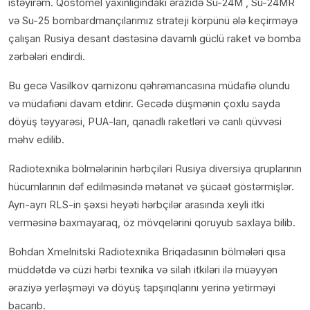
istəyirəm. Qostomel yaxınlığındakı ərazidə Su-24M , Su-24MR
və Su-25 bombardmançılarımız strateji körpünü ələ keçirməyə
çalışan Rusiya desant dəstəsinə davamlı güclü raket və bomba
zərbələri endirdi.
Bu gecə Vasilkov qarnizonu qəhrəmancasına müdafiə olundu
və müdafiəni davam etdirir. Gecədə düşmənin çoxlu sayda
döyüş təyyarəsi, PUA-ları, qanadlı raketləri və canlı qüvvəsi
məhv edilib.
Radiotexnika bölmələrinin hərbçiləri Rusiya diversiya qruplarının
hücumlarının dəf edilməsində mətanət və şücaət göstərmişlər.
Ayrı-ayrı RLS-in şəxsi heyəti hərbçilər arasında xeyli itki
verməsinə baxmayaraq, öz mövqelərini qoruyub saxlaya bilib.
Bohdan Xmelnitski Radiotexnika Briqadasının bölmələri qısa
müddətdə və cüzi hərbi texnika və silah itkiləri ilə müəyyən
əraziyə yerləşməyi və döyüş tapşırıqlarını yerinə yetirməyi
bacarıb.