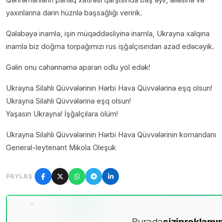
yaxınlarına dərin hüznlə başsağlığı veririk.
Qələbəyə inamla, işin müqəddəsliyinə inamla, Ukrayna xalqına
inamla biz doğma torpağımızı rus işğalçısından azad edəcəyik.
Gəlin onu cəhənnəmə aparan odlu yol edək!
Ukrayna Silahlı Qüvvələrinin Hərbi Hava Qüvvələrinə eşq olsun!
Ukrayna Silahlı Qüvvələrinə eşq olsun!
Yaşasın Ukrayna! İşğalçılara ölüm!
Ukrayna Silahlı Qüvvələrinin Hərbi Hava Qüvvələrinin komandanı
General-leytenant Mikola Oleşuk
PAYLAŞ