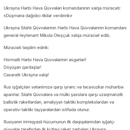
Ukrayna Hərbi Hava Qüvvələri komandanının xalqa müracəti:
«Düşmənə dağıdıcı itkilər verdiririk»
Ukrayna Silahlı Qüvvələrinin Hərbi Hava Qüvvələrinin komandanı
general-leytenant Mikola Oleşçuk xalqa müraciət edib.
Müraciəti təqdim edirik:
Hörmətli Hərbi Hava Qüvvələrinin əsgərləri!
Döyüşən qardaşlar!
Cəsarətli Ukrayna xalqı!
Rus işğalçıları vətənimizə qarşı iyrənc və təcavüzkar müharibə
aparırlar. Silahlı Qüvvələrə və mülki şəxslərə qarşı uzaqmənzilli
ballistik raketlərdən, əməliyyat-taktiki komplekslərdən və
operativ-taktiki təyyarələrdən istifadə olunur.
Rusiyanın irimiqyaslı hücumunun ilk dəqiqələrindən işğalçı
qüvvələr tərəfindən ilk kütləvi raket zərbələri Ukrayna