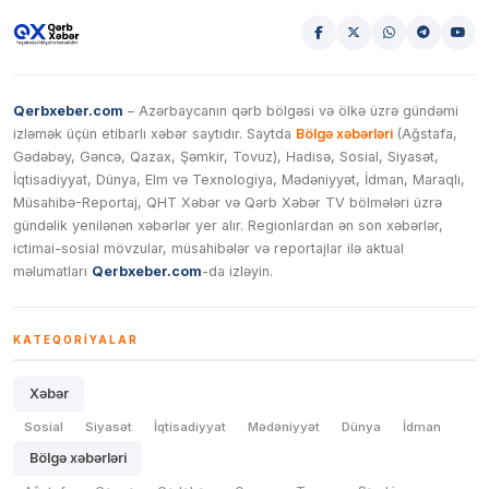
Qerbxeber.com
– Azərbaycanın qərb bölgəsi və ölkə üzrə gündəmi
izləmək üçün etibarlı xəbər saytıdır. Saytda
Bölgə xəbərləri
(Ağstafa,
Gədəbəy, Gəncə, Qazax, Şəmkir, Tovuz), Hadisə, Sosial, Siyasət,
İqtisadiyyat, Dünya, Elm və Texnologiya, Mədəniyyət, İdman, Maraqlı,
Müsahibə-Reportaj, QHT Xəbər və Qərb Xəbər TV bölmələri üzrə
gündəlik yenilənən xəbərlər yer alır. Regionlardan ən son xəbərlər,
ictimai-sosial mövzular, müsahibələr və reportajlar ilə aktual
məlumatları
Qerbxeber.com
-da izləyin.
KATEQORIYALAR
Xəbər
Sosial
Siyasət
İqtisadiyyat
Mədəniyyət
Dünya
İdman
Bölgə xəbərləri