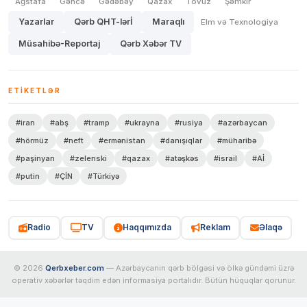
Ağstafa
Gəncə
Gədəbəy
Qazax
Tovuz
Şəmkir
Yazarlar
Qərb QHT-lərİ
Maraqlı
Elm və Texnologiya
Müsahibə-Reportaj
Qərb Xəbər TV
ETIKETLƏR
#iran
#abş
#tramp
#ukrayna
#rusiya
#azərbaycan
#hörmüz
#neft
#ermənistan
#danışıqlar
#müharibə
#paşinyan
#zelenski
#qazax
#atəşkəs
#israil
#Aİ
#putin
#ÇİN
#Türkiyə
Radio
TV
Haqqımızda
Reklam
Əlaqə
© 2026
Qerbxeber.com
— Azərbaycanın qərb bölgəsi və ölkə gündəmi üzrə
operativ xəbərlər təqdim edən informasiya portalıdır. Bütün hüquqlar qorunur.