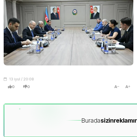
13 iyul / 20:08
0
0
A
A
Burada
sizin
reklamın