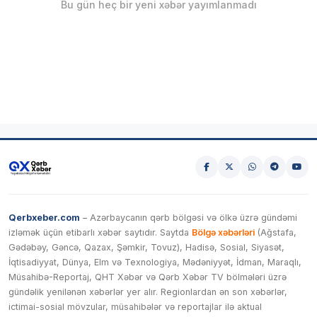
Bu gün heç bir yeni xəbər yayımlanmadı
Qerbxeber.com
– Azərbaycanın qərb bölgəsi və ölkə üzrə gündəmi
izləmək üçün etibarlı xəbər saytıdır. Saytda
Bölgə xəbərləri
(Ağstafa,
Gədəbəy, Gəncə, Qazax, Şəmkir, Tovuz), Hadisə, Sosial, Siyasət,
İqtisadiyyat, Dünya, Elm və Texnologiya, Mədəniyyət, İdman, Maraqlı,
Müsahibə-Reportaj, QHT Xəbər və Qərb Xəbər TV bölmələri üzrə
gündəlik yenilənən xəbərlər yer alır. Regionlardan ən son xəbərlər,
ictimai-sosial mövzular, müsahibələr və reportajlar ilə aktual