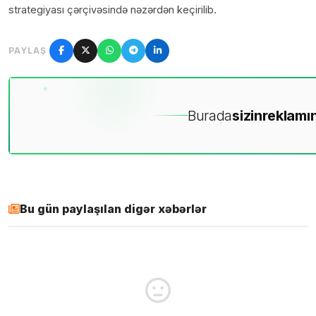
strategiyası çərçivəsində nəzərdən keçirilib.
PAYLAŞ
Burada
sizin
reklamın
Bu gün paylaşılan digər xəbərlər