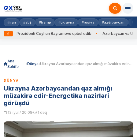
#iran
#abş
#tramp
#ukrayna
#rusiya
#azərbaycan
#h
ayna Prezidenti Ceyhun Bayramovu qəbul edib
Azərbaycan və Ukrayna X
Skip
to
content
Ana
Dünya
Ukrayna Azərbaycandan qaz almığı müzakirə edir-Energetika nazirləri görüşdü
Səhifə
DÜNYA
Ukrayna Azərbaycandan qaz almığı
müzakirə edir-Energetika nazirləri
görüşdü
13 iyul / 20:08
1 dəq