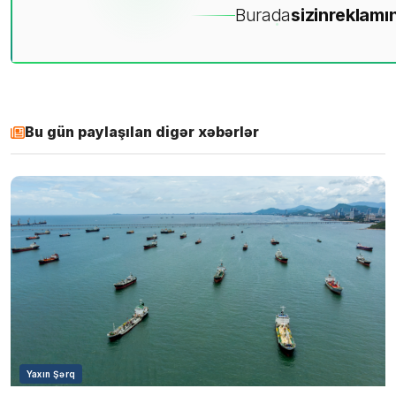
Burada
sizin
reklamın
Bu gün paylaşılan digər xəbərlər
Yaxın Şərq