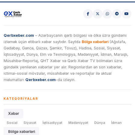
Qerbxeber.com
– Azərbaycanın qərb bölgəsi və ölkə üzrə gündəmi
izləmək üçün etibarlı xəbər saytıdır. Saytda
Bölgə xəbərləri
(Ağstafa,
Gədəbəy, Gəncə, Qazax, Şəmkir, Tovuz), Hadisə, Sosial, Siyasət,
İqtisadiyyat, Dünya, Elm və Texnologiya, Mədəniyyət, İdman, Maraqlı,
Müsahibə-Reportaj, QHT Xəbər və Qərb Xəbər TV bölmələri üzrə
gündəlik yenilənən xəbərlər yer alır. Regionlardan ən son xəbərlər,
ictimai-sosial mövzular, müsahibələr və reportajlar ilə aktual
məlumatları
Qerbxeber.com
-da izləyin.
KATEQORIYALAR
Xəbər
Sosial
Siyasət
İqtisadiyyat
Mədəniyyət
Dünya
İdman
Bölgə xəbərləri