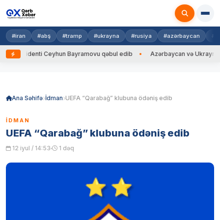
#iran
#abş
#tramp
#ukrayna
#rusiya
#azərbaycan
#h
ezidenti Ceyhun Bayramovu qəbul edib
Azərbaycan və Ukrayna XİN başç
Skip
to
content
Ana Səhifə
İdman
UEFA “Qarabağ” klubuna ödəniş edib
İDMAN
UEFA “Qarabağ” klubuna ödəniş edib
12 iyul / 14:53
1 dəq