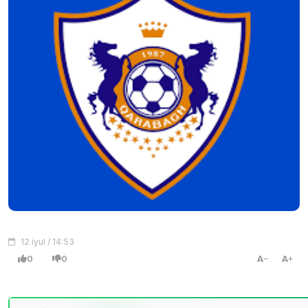
12 iyul / 14:53
0
0
A
A