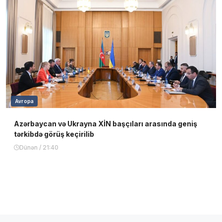
Avropa
Azərbaycan və Ukrayna XİN başçıları arasında geniş
tərkibdə görüş keçirilib
Dünən / 21:40