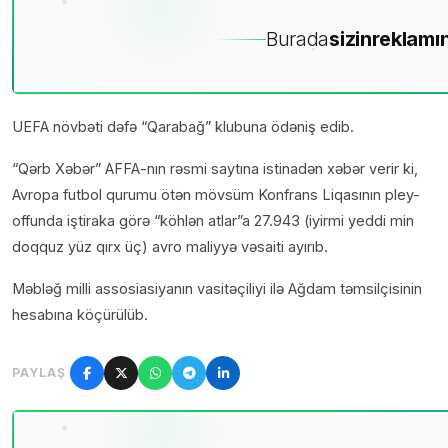
Burada
sizin
reklamın
UEFA növbəti dəfə “Qarabağ” klubuna ödəniş edib.
“Qərb Xəbər” AFFA-nın rəsmi saytına istinadən xəbər verir ki,
Avropa futbol qurumu ötən mövsüm Konfrans Liqasının pley-
offunda iştiraka görə “köhlən atlar”a 27.943 (iyirmi yeddi min
doqquz yüz qırx üç) avro maliyyə vəsaiti ayırıb.
Məbləğ milli assosiasiyanın vasitəçiliyi ilə Ağdam təmsilçisinin
hesabına köçürülüb.
PAYLAŞ