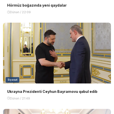
Hörmüz boğazında yeni qaydalar
Dünən / 22:09
Siyasət
Ukrayna Prezidenti Ceyhun Bayramovu qəbul edib
Dünən / 21:49