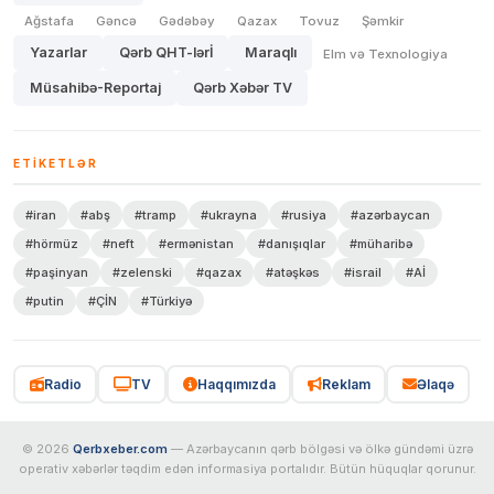
Ağstafa
Gəncə
Gədəbəy
Qazax
Tovuz
Şəmkir
Yazarlar
Qərb QHT-lərİ
Maraqlı
Elm və Texnologiya
Müsahibə-Reportaj
Qərb Xəbər TV
ETIKETLƏR
#iran
#abş
#tramp
#ukrayna
#rusiya
#azərbaycan
#hörmüz
#neft
#ermənistan
#danışıqlar
#müharibə
#paşinyan
#zelenski
#qazax
#atəşkəs
#israil
#Aİ
#putin
#ÇİN
#Türkiyə
Radio
TV
Haqqımızda
Reklam
Əlaqə
© 2026
Qerbxeber.com
— Azərbaycanın qərb bölgəsi və ölkə gündəmi üzrə
operativ xəbərlər təqdim edən informasiya portalıdır. Bütün hüquqlar qorunur.