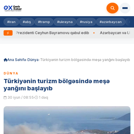
#iran
#abş
#tramp
#ukrayna
#rusiya
#azərbaycan
#h
ayna Prezidenti Ceyhun Bayramovu qəbul edib
Azərbaycan və Ukrayna X
Skip
to
content
Ana Səhifə
Dünya
Türkiyənin turizm bölgəsində meşə yanğını başlayıb
DÜNYA
Türkiyənin turizm bölgəsində meşə
yanğını başlayıb
30 iyun / 08:55
1 dəq