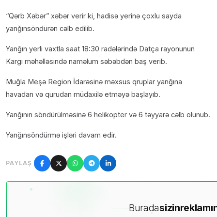
“Qərb Xəbər” xəbər verir ki, hadisə yerinə çoxlu sayda
yanğınsöndürən cəlb edilib.
Yanğın yerli vaxtla saat 18:30 radələrində Datça rayonunun
Kargı məhəlləsində naməlum səbəbdən baş verib.
Muğla Meşə Region İdarəsinə məxsus qruplar yanğına
havadan və qurudan müdaxilə etməyə başlayıb.
Yanğının söndürülməsinə 6 helikopter və 6 təyyarə cəlb olunub.
Yanğınsöndürmə işləri davam edir.
PAYLAŞ
Burada
sizin
reklamın