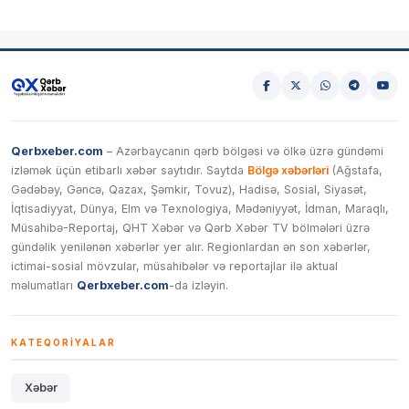
Qerbxeber.com
– Azərbaycanın qərb bölgəsi və ölkə üzrə gündəmi
izləmək üçün etibarlı xəbər saytıdır. Saytda
Bölgə xəbərləri
(Ağstafa,
Gədəbəy, Gəncə, Qazax, Şəmkir, Tovuz), Hadisə, Sosial, Siyasət,
İqtisadiyyat, Dünya, Elm və Texnologiya, Mədəniyyət, İdman, Maraqlı,
Müsahibə-Reportaj, QHT Xəbər və Qərb Xəbər TV bölmələri üzrə
gündəlik yenilənən xəbərlər yer alır. Regionlardan ən son xəbərlər,
ictimai-sosial mövzular, müsahibələr və reportajlar ilə aktual
məlumatları
Qerbxeber.com
-da izləyin.
KATEQORIYALAR
Xəbər