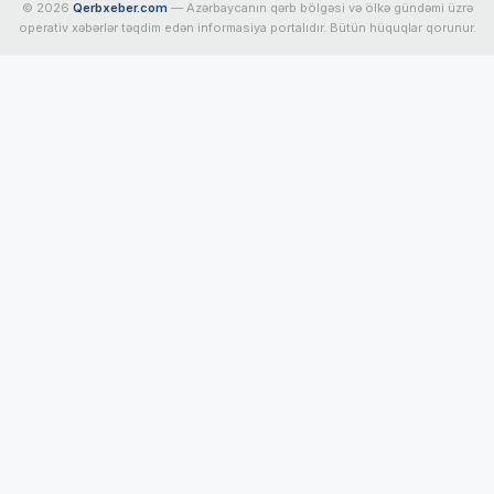
© 2026
Qerbxeber.com
— Azərbaycanın qərb bölgəsi və ölkə gündəmi üzrə
operativ xəbərlər təqdim edən informasiya portalıdır. Bütün hüquqlar qorunur.