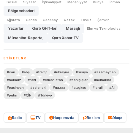
Sosial
Siyasət
İqtisadiyyat
Mədəniyyət
Dünya
İdman
Bölgə xəbərləri
Ağstafa
Gəncə
Gədəbəy
Qazax
Tovuz
Şəmkir
Yazarlar
Qərb QHT-lərİ
Maraqlı
Elm və Texnologiya
Müsahibə-Reportaj
Qərb Xəbər TV
ETIKETLƏR
#iran
#abş
#tramp
#ukrayna
#rusiya
#azərbaycan
#hörmüz
#neft
#ermənistan
#danışıqlar
#müharibə
#paşinyan
#zelenski
#qazax
#atəşkəs
#israil
#Aİ
#putin
#ÇİN
#Türkiyə
Radio
TV
Haqqımızda
Reklam
Əlaqə