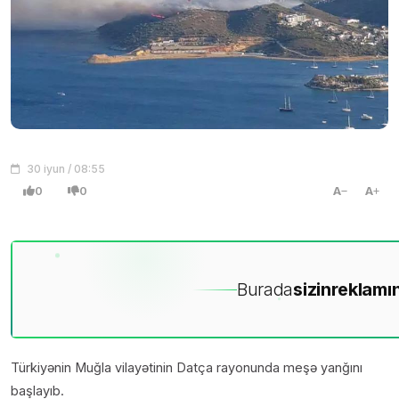
30 iyun / 08:55
0
0
A
A
Burada
sizin
reklamın
Türkiyənin Muğla vilayətinin Datça rayonunda meşə yanğını
başlayıb.