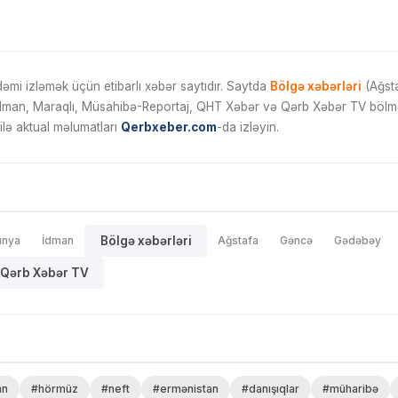
mi izləmək üçün etibarlı xəbər saytıdır. Saytda
Bölgə xəbərləri
(Ağsta
İdman, Maraqlı, Müsahibə-Reportaj, QHT Xəbər və Qərb Xəbər TV bölmələ
ilə aktual məlumatları
Qerbxeber.com
-da izləyin.
ünya
İdman
Bölgə xəbərləri
Ağstafa
Gəncə
Gədəbəy
Qərb Xəbər TV
an
#hörmüz
#neft
#ermənistan
#danışıqlar
#müharibə