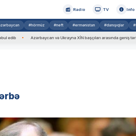
Radio
TV
Info
azərbaycan
#hörmüz
#neft
#ermənistan
#danışıqlar
#
Azərbaycan və Ukrayna XİN başçıları arasında geniş tərkibdə gör
zərbə