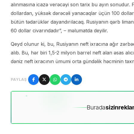
alınmasına icazə verəcəyi son tarix bu ayın sonudur. 
dollardan, yüksək dərəcəli yanacaqlar üçün 100 dolla
bütün tədarüklər dayandırılacaq. Rusiyanın qərb limanla
60 dollar civarındadır”, – məlumatda deyilir.
Qeyd olunur ki, bu, Rusiyanın neft ixracına ağır zərbə
alıb. Bu, hər biri 1,5-2 milyon barrel neft alan əsas alı
dəniz neft ixracının ümumi orta gündəlik həcminin tə
PAYLAŞ
Burada
sizin
rekla