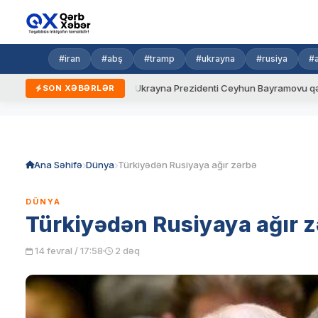
#iran
#abş
#tramp
#ukrayna
#rusiya
#
yeni qaydalar
Ukrayna Prezidenti Ceyhun Bayramovu qəbul edib
SON XƏBƏRLƏR
Skip
to
content
Ana Səhifə
Dünya
Türkiyədən Rusiyaya ağır zərbə
DÜNYA
Türkiyədən Rusiyaya ağır 
14 fevral / 17:58
2 dəq