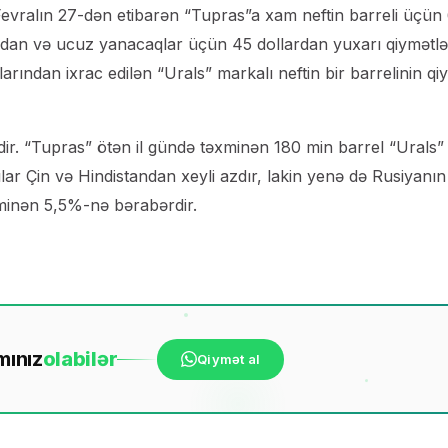
Fevralın 27-dən etibarən “Tupras”a xam neftin barreli üçün
rdan və ucuz yanacaqlar üçün 45 dollardan yuxarı qiymətlə
rından ixrac edilən “Urals” markalı neftin bir barrelinin qi
dir. “Tupras” ötən il gündə təxminən 180 min barrel “Urals” 
cılar Çin və Hindistandan xeyli azdır, lakin yenə də Rusiyanın
xminən 5,5%-nə bərabərdir.
mınız
ola
bilər
Qiymət al