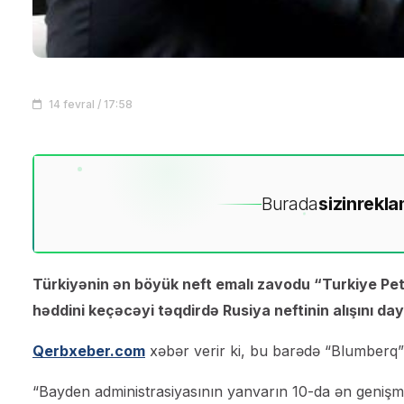
14 fevral / 17:58
Burada
sizin
rekla
Türkiyənin ən böyük neft emalı zavodu “Turkiye Petr
həddini keçəcəyi təqdirdə Rusiya neftinin alışını da
Qerbxeber.com
xəbər verir ki, bu barədə “Blumberq”
“Bayden administrasiyasının yanvarın 10-da ən genişmiq