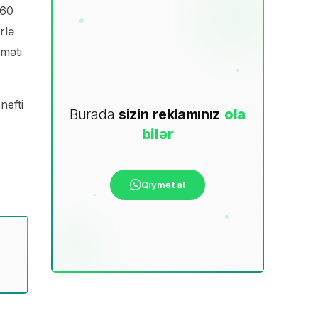
 60
rlə
yməti
nefti
Burada
sizin
reklamınız
ola
bilər
Qiymət al