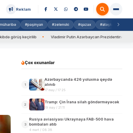
Reklam
müharibə
#paşinyan
#zelenski
#qazax
#atəşkəs
#isra
üş keçirilib
Vladimir Putin Azərbaycan Prezidentinə zəng edib
Çox oxunanlar
Azərbaycanda 426 yoluxma qeydə
alınıb
1
17 may / 17:25
Tramp: Çin İrana silah göndərməyəcək
2
19 may / 21:11
Rusiya aviasiyası Ukraynaya FAB-500 hava
bombaları atıb
3
4 mart / 08:38