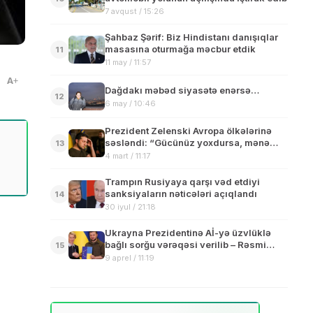
7 avqust / 15:26
Şahbaz Şərif: Biz Hindistanı danışıqlar
masasına oturmağa məcbur etdik
11
11 may / 11:57
A
Dağdakı məbəd siyasətə enərsə…
12
6 may / 10:46
Prezident Zelenski Avropa ölkələrinə
səsləndi: “Gücünüz yoxdursa, mənə
13
təyyarələr verin”
4 mart / 11:17
Trampın Rusiyaya qarşı vəd etdiyi
sanksiyaların nəticələri açıqlandı
14
30 iyul / 21:18
Ukrayna Prezidentinə Aİ-yə üzvlüklə
bağlı sorğu vərəqəsi verilib – Rəsmi
15
Kiyev yeni ittifaqa doğru
9 aprel / 11:19