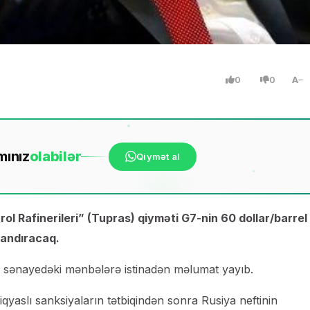
0
0
A
mınız
ola
bilər
Qiymət al
ol Rafinerileri” (Tupras) qiyməti G7-nin 60 dollar/barrel
yandıracaq.
 sənayedəki mənbələrə istinadən məlumat yayıb.
yaslı sanksiyaların tətbiqindən sonra Rusiya neftinin