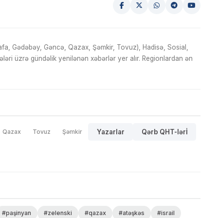
fa, Gədəbəy, Gəncə, Qazax, Şəmkir, Tovuz), Hadisə, Sosial,
ri üzrə gündəlik yenilənən xəbərlər yer alır. Regionlardan ən
Qazax
Tovuz
Şəmkir
Yazarlar
Qərb QHT-lərİ
#paşinyan
#zelenski
#qazax
#atəşkəs
#israil