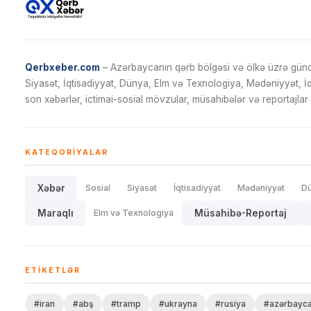
Qerbxeber.com
– Azərbaycanın qərb bölgəsi və ölkə üzrə gündə
Siyasət, İqtisadiyyat, Dünya, Elm və Texnologiya, Mədəniyyət, 
son xəbərlər, ictimai-sosial mövzular, müsahibələr və reportajlar 
KATEQORIYALAR
Xəbər
Sosial
Siyasət
İqtisadiyyat
Mədəniyyət
D
Maraqlı
Elm və Texnologiya
Müsahibə-Reportaj
ETIKETLƏR
#iran
#abş
#tramp
#ukrayna
#rusiya
#azərbayc