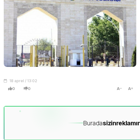
18 aprel / 13:02
0
0
A
A
Burada
sizin
reklamın