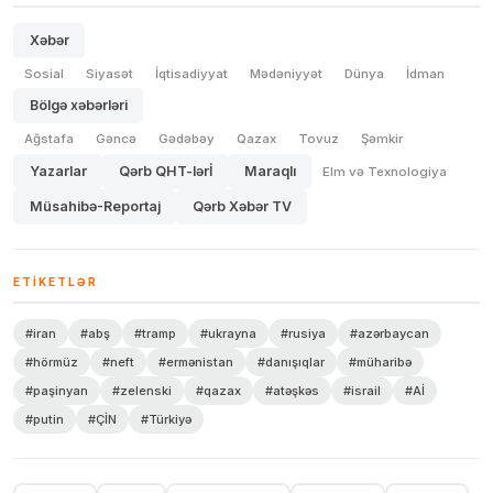
Xəbər
Sosial
Siyasət
İqtisadiyyat
Mədəniyyət
Dünya
İdman
Bölgə xəbərləri
Ağstafa
Gəncə
Gədəbəy
Qazax
Tovuz
Şəmkir
Yazarlar
Qərb QHT-lərİ
Maraqlı
Elm və Texnologiya
Müsahibə-Reportaj
Qərb Xəbər TV
ETIKETLƏR
#iran
#abş
#tramp
#ukrayna
#rusiya
#azərbaycan
#hörmüz
#neft
#ermənistan
#danışıqlar
#müharibə
#paşinyan
#zelenski
#qazax
#atəşkəs
#israil
#Aİ
#putin
#ÇİN
#Türkiyə