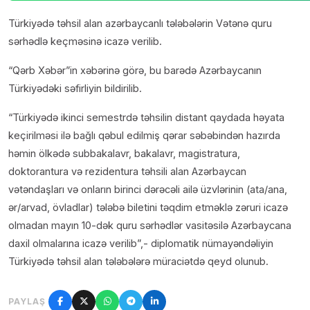
Türkiyədə təhsil alan azərbaycanlı tələbələrin Vətənə quru
sərhədlə keçməsinə icazə verilib.
“Qərb Xəbər”in xəbərinə görə, bu barədə Azərbaycanın
Türkiyədəki səfirliyin bildirilib.
“Türkiyədə ikinci semestrdə təhsilin distant qaydada həyata
keçirilməsi ilə bağlı qəbul edilmiş qərar səbəbindən hazırda
həmin ölkədə subbakalavr, bakalavr, magistratura,
doktorantura və rezidentura təhsili alan Azərbaycan
vətəndaşları və onların birinci dərəcəli ailə üzvlərinin (ata/ana,
ər/arvad, övladlar) tələbə biletini təqdim etməklə zəruri icazə
olmadan mayın 10-dək quru sərhədlər vasitəsilə Azərbaycana
daxil olmalarına icazə verilib”,- diplomatik nümayəndəliyin
Türkiyədə təhsil alan tələbələrə müraciətdə qeyd olunub.
PAYLAŞ