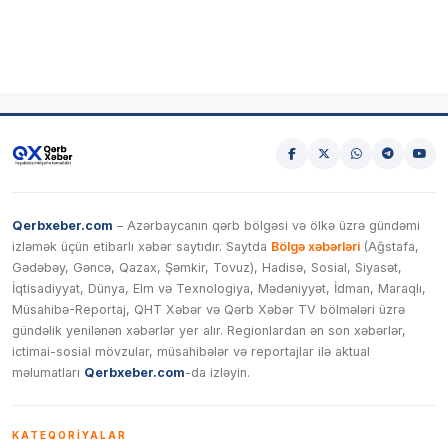
Qerbxeber.com
– Azərbaycanın qərb bölgəsi və ölkə üzrə gündəmi
izləmək üçün etibarlı xəbər saytıdır. Saytda
Bölgə xəbərləri
(Ağstafa,
Gədəbəy, Gəncə, Qazax, Şəmkir, Tovuz), Hadisə, Sosial, Siyasət,
İqtisadiyyat, Dünya, Elm və Texnologiya, Mədəniyyət, İdman, Maraqlı,
Müsahibə-Reportaj, QHT Xəbər və Qərb Xəbər TV bölmələri üzrə
gündəlik yenilənən xəbərlər yer alır. Regionlardan ən son xəbərlər,
ictimai-sosial mövzular, müsahibələr və reportajlar ilə aktual
məlumatları
Qerbxeber.com
-da izləyin.
KATEQORIYALAR