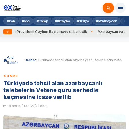
#iran
#abş
#tramp
#ukrayna
#rusiya
#azərbaycan
#h
ayna Prezidenti Ceyhun Bayramovu qəbul edib
Azərbaycan və Ukrayna 
Skip
to
content
Ana
Xəbər
Türkiyədə təhsil alan azərbaycanlı tələbələrin Vətənə quru sərhədlə keçməsinə icazə verilib
Səhifə
XƏBƏR
Türkiyədə təhsil alan azərbaycanlı
tələbələrin Vətənə quru sərhədlə
keçməsinə icazə verilib
18 aprel / 13:02
1 dəq