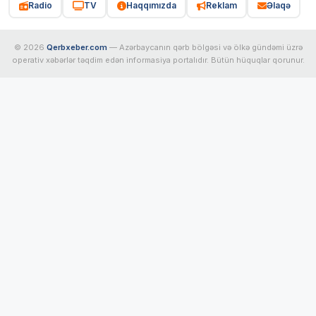
Radio
TV
Haqqımızda
Reklam
Əlaqə
© 2026
Qerbxeber.com
— Azərbaycanın qərb bölgəsi və ölkə gündəmi üzrə
operativ xəbərlər təqdim edən informasiya portalıdır. Bütün hüquqlar qorunur.