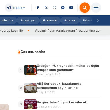
Reklam
müharibə
#paşinyan
#zelenski
#qazax
#atəşkəs
#isra
irilib
Vladimir Putin Azərbaycan Prezidentinə zəng edib
Çox oxunanlar
Ərdoğan: “Ukraynadakı müharibə üçün
üfüqdə sülh görünmür”
1
5 sentyabr / 17:40
ABŞ Suriyadakı bazalarında
hərbçilərinin sayını artırıb
2
24 iyul / 10:12
Bu gün daha 4 oyun keçiriləcək
3
23 noyabr / 09:01