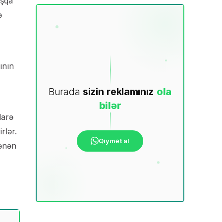
aşqa
ə
ının
Burada
sizin
reklamınız
ola
bilər
darə
rlər.
Qiymət al
kənən