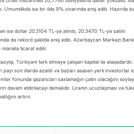
ə Lirəsi məzənnəsi 20,7760 səviyyəsinə qədər yüksəlib. B
b. Ümumilikdə isə bir ildə 9% civarında eniş edib. Hazırda is
isə dollar 20.3104 TL-yə alınıb, 20.3470 TL-yə satılır.
sında da rekord şəkildə eniş edib. Azərbaycan Mərkəzi Bank
anata ticarət edilir.
təzyiqi, Türkiyəni tərk etməyə çalışan kapital ilə əlaqədardır.
 payı son illərdə azalıb və bazarı əsasən yerli investorlar i
blemlər fonunda qazancları saxlamağın çətin olacağını söyləyi
n davam etdiriləcəyi deməkdir. Lirənin ucuzlaşması və tü
tlığını artırır.