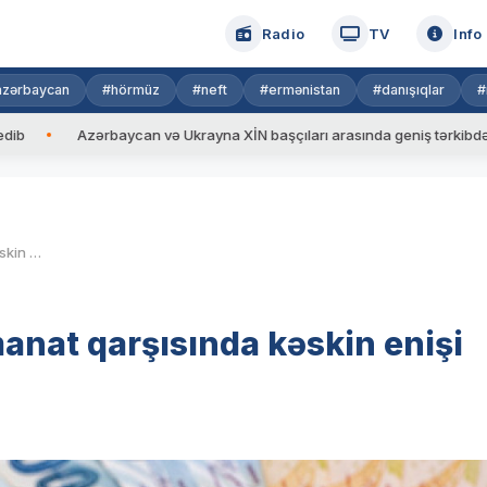
Radio
TV
Info
azərbaycan
#hörmüz
#neft
#ermənistan
#danışıqlar
#
Azərbaycan və Ukrayna XİN başçıları arasında geniş tərkibdə görüş keç
Türkiyə lirəsinin dollar və manat qarşısında kəskin enişi davam edir
manat qarşısında kəskin enişi