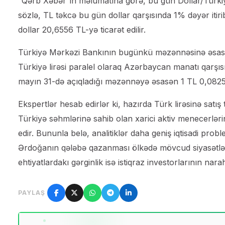
“Qərb Xəbər”in məlumatına görə, bu gün Dollar/Türkiy
sözlə, TL təkcə bu gün dollar qarşısında 1% dəyər itiri
dollar 20,6556 TL-yə ticarət edilir.
Türkiyə Mərkəzi Bankının bugünkü məzənnəsinə əsasən 
Türkiyə lirəsi paralel olaraq Azərbaycan manatı qarşı
mayın 31-də açıqladığı məzənnəyə əsasən 1 TL 0,0825 m
Ekspertlər hesab edirlər ki, hazırda Türk lirəsinə satış 
Türkiyə səhmlərinə sahib olan xarici aktiv menecerlərin
edir. Bununla belə, analitiklər daha geniş iqtisadi pro
Ərdoğanın qələbə qazanması ölkədə mövcud siyasətləri
ehtiyatlardakı gərginlik isə istiqraz investorlarının naraha
PAYLAŞ