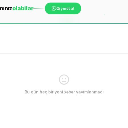
mınız
ola
bilər
Qiymət al
Bu gün heç bir yeni xəbər yayımlanmadı