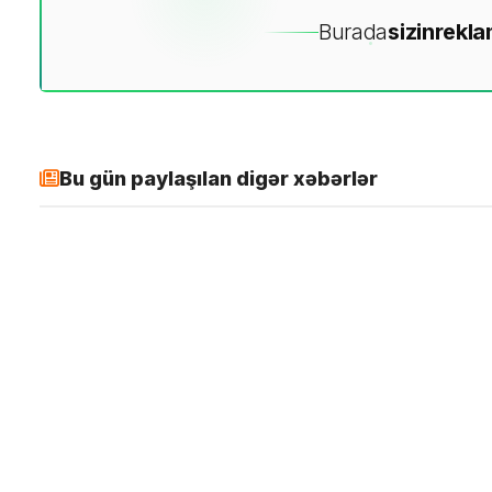
Burada
sizin
rekla
Bu gün paylaşılan digər xəbərlər