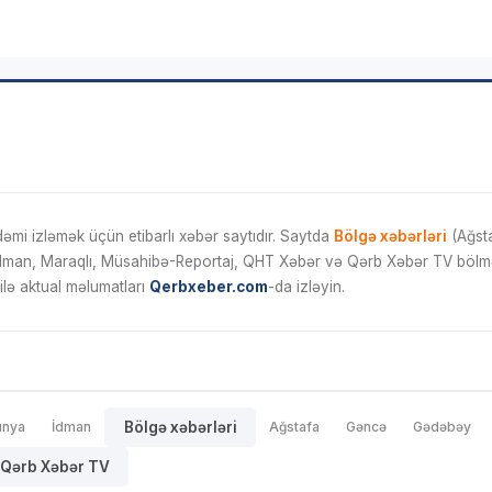
mi izləmək üçün etibarlı xəbər saytıdır. Saytda
Bölgə xəbərləri
(Ağsta
İdman, Maraqlı, Müsahibə-Reportaj, QHT Xəbər və Qərb Xəbər TV bölmələ
ilə aktual məlumatları
Qerbxeber.com
-da izləyin.
ünya
İdman
Bölgə xəbərləri
Ağstafa
Gəncə
Gədəbəy
Qərb Xəbər TV