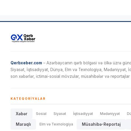
Qerbxeber.com
– Azərbaycanın qərb bölgəsi və ölkə üzrə gündə
Siyasət, İqtisadiyyat, Dünya, Elm və Texnologiya, Mədəniyyət, 
son xəbərlər, ictimai-sosial mövzular, müsahibələr və reportajlar 
KATEQORIYALAR
Xəbər
Sosial
Siyasət
İqtisadiyyat
Mədəniyyət
D
Maraqlı
Elm və Texnologiya
Müsahibə-Reportaj