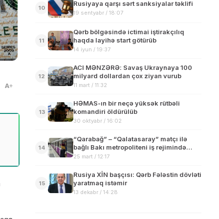
Rusiyaya qarşı sərt sanksiyalar təklifi
10
19 sentyabr / 18:07
Qərb bölgəsində ictimai iştirakçılıq
haqda layihə start götürüb
11
14 iyun / 19:37
ACI MƏNZƏRƏ: Savaş Ukraynaya 100
milyard dollardan çox ziyan vurub
12
11 mart / 11:32
A
HƏMAS-ın bir neçə yüksək rütbəli
komandiri öldürülüb
13
30 oktyabr / 16:02
“Qarabağ” – “Qalatasaray” matçı ilə
bağlı Bakı metropoliteni iş rejimində
14
dəyişikliklər edəcək
25 mart / 12:17
Rusiya XİN başçısı: Qərb Fələstin dövləti
a
yaratmaq istəmir
15
13 dekabr / 14:28