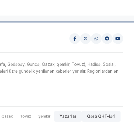
fa, Gədəbəy, Gəncə, Qazax, Şəmkir, Tovuz), Hadisə, Sosial,
ri üzrə gündəlik yenilənən xəbərlər yer alır. Regionlardan ən
Qazax
Tovuz
Şəmkir
Yazarlar
Qərb QHT-lərİ