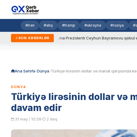
#iran
#abş
#tramp
#ukrayna
#rusiya
#
qaydalar
Ukrayna Prezidenti Ceyhun Bayramovu qəbul edib
SON XƏBƏRLƏR
Skip
to
content
Ana Səhifə
Dünya
DÜNYA
Türkiyə lirəsinin dollar və 
davam edir
31 may / 10:26
2 dəq