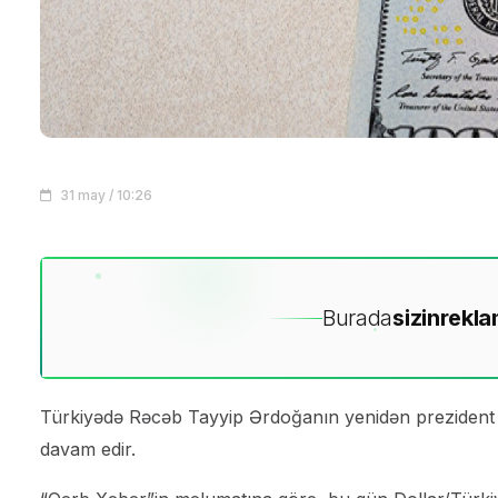
31 may / 10:26
Burada
sizin
rekla
Türkiyədə Rəcəb Tayyip Ərdoğanın yenidən prezident s
davam edir.