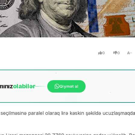
0
0
A
mınız
ola
bilər
Qiymət al
eçilməsinə paralel olaraq lirə kəskin şəkildə ucuzlaşmaqd