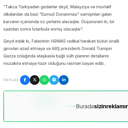
“Təkcə Türkiyədən gedənlər deyil, Malayziya və müxtəlif
ölkələrdən də bəzi “Sumud Donanması” sərnişinləri gələn
karvanın içərisində öz yerlərini alacaqlar. Düşünürəm ki, bir
saatdan sonra İstanbula enmiş olacaqlar”.
Qeyd edək ki, Fələstinin HƏMAS radikal hərəkatı bütün israilli
girovları azad etməyə və ABŞ prezidenti Donald Trampın
Qəzza zolağında atəşkəslə bağlı sülh planının detallarını
müzakirə etməyə hazır olduğunu rəsmən bəyan edib.
PAYLAŞ
Burada
sizin
reklamın