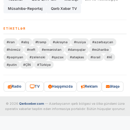
Müsahibə-Reportaj
Qərb Xəbər TV
ETIKETLƏR
#iran
#abş
#tramp
#ukrayna
#rusiya
#azərbaycan
#hörmüz
#neft
#ermənistan
#danışıqlar
#müharibə
#paşinyan
#zelenski
#qazax
#atəşkəs
#israil
#Aİ
#putin
#ÇİN
#Türkiyə
Radio
TV
Haqqımızda
Reklam
Əlaqə
© 2026
Qerbxeber.com
— Azərbaycanın qərb bölgəsi və ölkə gündəmi üzrə
operativ xəbərlər təqdim edən informasiya portalıdır. Bütün hüquqlar qorunur.