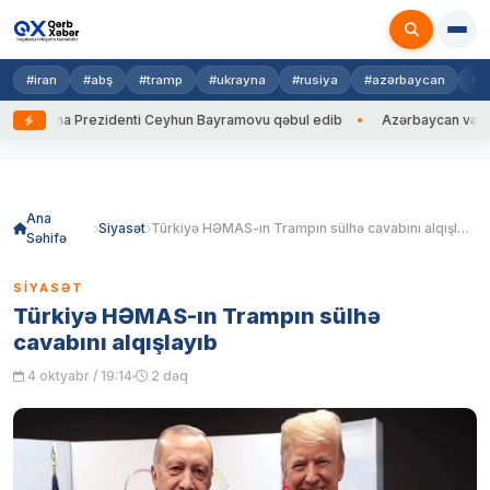
#iran
#abş
#tramp
#ukrayna
#rusiya
#azərbaycan
#h
krayna Prezidenti Ceyhun Bayramovu qəbul edib
Azərbaycan və Ukrayna
Skip
to
content
Ana
Siyasət
Türkiyə HƏMAS-ın Trampın sülhə cavabını alqışlayıb
Səhifə
SIYASƏT
Türkiyə HƏMAS-ın Trampın sülhə
cavabını alqışlayıb
4 oktyabr / 19:14
2 dəq