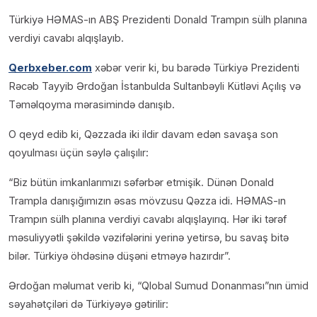
Türkiyə HƏMAS-ın ABŞ Prezidenti Donald Trampın sülh planına
verdiyi cavabı alqışlayıb.
Qerbxeber.com
xəbər verir ki, bu barədə Türkiyə Prezidenti
Rəcəb Tayyib Ərdoğan İstanbulda Sultanbəyli Kütləvi Açılış və
Təməlqoyma mərasimində danışıb.
O qeyd edib ki, Qəzzada iki ildir davam edən savaşa son
qoyulması üçün səylə çalışılır:
“Biz bütün imkanlarımızı səfərbər etmişik. Dünən Donald
Trampla danışığımızın əsas mövzusu Qəzza idi. HƏMAS-ın
Trampın sülh planına verdiyi cavabı alqışlayırıq. Hər iki tərəf
məsuliyyətli şəkildə vəzifələrini yerinə yetirsə, bu savaş bitə
bilər. Türkiyə öhdəsinə düşəni etməyə hazırdır”.
Ərdoğan məlumat verib ki, “Qlobal Sumud Donanması”nın ümid
səyahətçiləri də Türkiyəyə gətirilir: