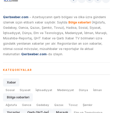
Qerbxeber.com
– Azərbaycanın qərb bölgəsi və ölkə üzrə gündəmi
izləmək üçün etibarlı xəbər saytıdır. Saytda
Bölgə xəbərləri
(Ağstafa,
Gədəbəy, Gəncə, Qazax, Şəmkir, Tovuz), Hadisə, Sosial, Siyasət,
İqtisadiyyat, Dünya, Elm və Texnologiya, Mədəniyyət, İdman, Maraqlı,
Müsahibə-Reportaj, QHT Xəbər və Qərb Xəbər TV bölmələri üzrə
gündəlik yenilənən xəbərlər yer alır. Regionlardan ən son xəbərlər,
ictimai-sosial mövzular, müsahibələr və reportajlar ilə aktual
məlumatları
Qerbxeber.com
-da izləyin.
KATEQORIYALAR
Xəbər
Sosial
Siyasət
İqtisadiyyat
Mədəniyyət
Dünya
İdman
Bölgə xəbərləri
Ağstafa
Gəncə
Gədəbəy
Qazax
Tovuz
Şəmkir
Yazarlar
Qərb QHT-lərİ
Maraqlı
Elm və Texnologiya