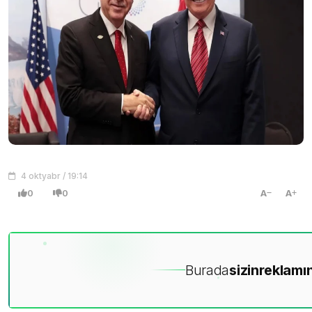
4 oktyabr / 19:14
0
0
A
A
Burada
sizin
reklamın