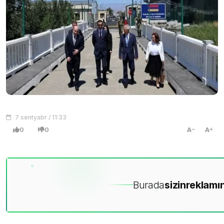
7 sentyabr / 11:33
0
0
A
A
Burada
sizin
reklamın