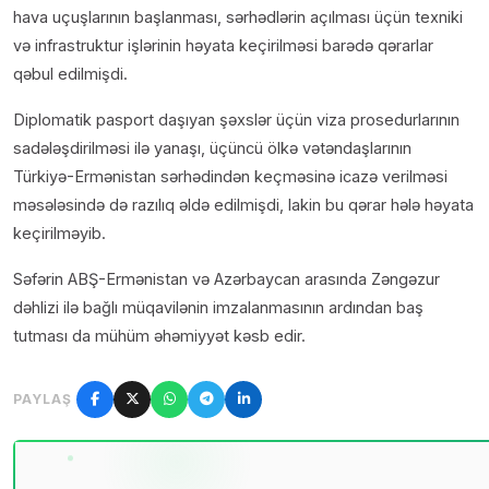
hava uçuşlarının başlanması, sərhədlərin açılması üçün texniki
və infrastruktur işlərinin həyata keçirilməsi barədə qərarlar
qəbul edilmişdi.
Diplomatik pasport daşıyan şəxslər üçün viza prosedurlarının
sadələşdirilməsi ilə yanaşı, üçüncü ölkə vətəndaşlarının
Türkiyə-Ermənistan sərhədindən keçməsinə icazə verilməsi
məsələsində də razılıq əldə edilmişdi, lakin bu qərar hələ həyata
keçirilməyib.
Səfərin ABŞ-Ermənistan və Azərbaycan arasında Zəngəzur
dəhlizi ilə bağlı müqavilənin imzalanmasının ardından baş
tutması da mühüm əhəmiyyət kəsb edir.
PAYLAŞ