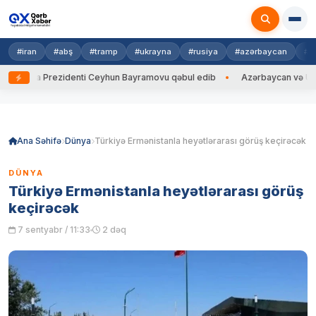
#iran
#abş
#tramp
#ukrayna
#rusiya
#azərbaycan
#h
ayna Prezidenti Ceyhun Bayramovu qəbul edib
Azərbaycan və Ukrayna 
Skip
to
content
Ana Səhifə
Dünya
Türkiyə Ermənistanla heyətlərarası görüş keçirəcək
DÜNYA
Türkiyə Ermənistanla heyətlərarası görüş
keçirəcək
7 sentyabr / 11:33
2 dəq