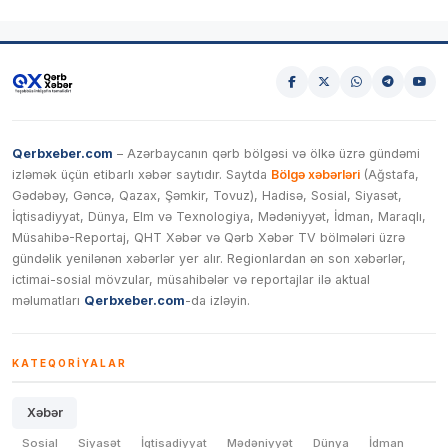
Qerbxeber.com
– Azərbaycanın qərb bölgəsi və ölkə üzrə gündəmi
izləmək üçün etibarlı xəbər saytıdır. Saytda
Bölgə xəbərləri
(Ağstafa,
Gədəbəy, Gəncə, Qazax, Şəmkir, Tovuz), Hadisə, Sosial, Siyasət,
İqtisadiyyat, Dünya, Elm və Texnologiya, Mədəniyyət, İdman, Maraqlı,
Müsahibə-Reportaj, QHT Xəbər və Qərb Xəbər TV bölmələri üzrə
gündəlik yenilənən xəbərlər yer alır. Regionlardan ən son xəbərlər,
ictimai-sosial mövzular, müsahibələr və reportajlar ilə aktual
məlumatları
Qerbxeber.com
-da izləyin.
KATEQORIYALAR
Xəbər
Sosial
Siyasət
İqtisadiyyat
Mədəniyyət
Dünya
İdman