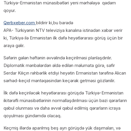
Türkiyə-Ermənistan münasibətləri yeni mərhələyə qədəm
qoyur.
Qerbxeber.com
bildirir ki,bu barədə
APA- Türkiyənin NTV televiziya kanalına istinadən xəbər verir
ki, Türkiyə ilə Ermənistan ilk dəfə heyətlərarası görüş üçün bir
araya gəlir.
Səfərin gələn həftənin əvvəlində keçirilməsi planlaşdırılır.
Diplomatik mənbələrdən əldə edilən məlumata görə, səfir
Serdar Kılıçın rəhbərlik etdiyi heyətin Ermənistan tərəfinə Alican
sərhəd-keçid məntəqəsindən keçərək getməsi gözlənilir.
İlk dəfə keçiriləcək heyətlərarası görüşdə Türkiyə-Ermənistan
ikitərəfli münasibətlərinin normallaşdırılması üçün bəzi qərarların
qəbul olunması və daha əvvəl qəbul edilmiş qərarların icraya
qoyulması gündəmdə olacaq.
Keçmiş illərdə aparılmış beş ayrı görüşdə yük daşımaları, və