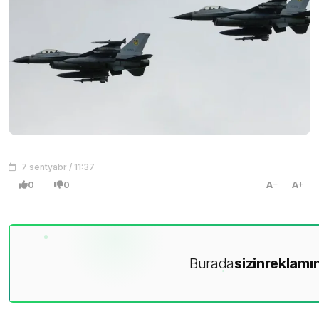
7 sentyabr / 11:37
0
0
A
A
Burada
sizin
reklamın