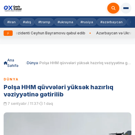
#iran
#abş
#tramp
#ukrayna
#rusiya
#azərbaycan
#h
rezidenti Ceyhun Bayramovu qəbul edib
Azərbaycan və Ukrayna XİN baş
Skip
to
content
Ana
Dünya
Polşa HHM qüvvələri yüksək hazırlıq vəziyyətinə gətirilib
Səhifə
DÜNYA
Polşa HHM qüvvələri yüksək hazırlıq
vəziyyətinə gətirilib
7 sentyabr / 11:37
1 dəq