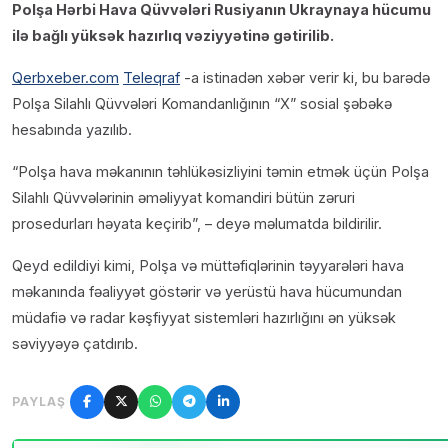
Polşa Hərbi Hava Qüvvələri Rusiyanın Ukraynaya hücumu
ilə bağlı yüksək hazırlıq vəziyyətinə gətirilib.
Qerbxeber.com
Teleqraf
-a istinadən xəbər verir ki, bu barədə
Polşa Silahlı Qüvvələri Komandanlığının “X” sosial şəbəkə
hesabında yazılıb.
“Polşa hava məkanının təhlükəsizliyini təmin etmək üçün Polşa
Silahlı Qüvvələrinin əməliyyat komandiri bütün zəruri
prosedurları həyata keçirib”, – deyə məlumatda bildirilir.
Qeyd edildiyi kimi, Polşa və müttəfiqlərinin təyyarələri hava
məkanında fəaliyyət göstərir və yerüstü hava hücumundan
müdafiə və radar kəşfiyyat sistemləri hazırlığını ən yüksək
səviyyəyə çatdırıb.
PAYLAŞ