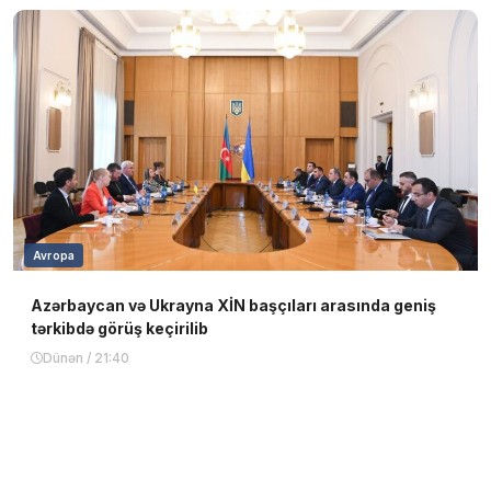
Avropa
Azərbaycan və Ukrayna XİN başçıları arasında geniş
tərkibdə görüş keçirilib
Dünən / 21:40