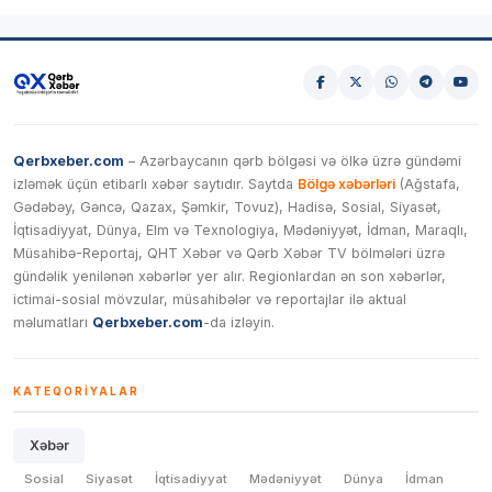
Qerbxeber.com
– Azərbaycanın qərb bölgəsi və ölkə üzrə gündəmi
izləmək üçün etibarlı xəbər saytıdır. Saytda
Bölgə xəbərləri
(Ağstafa,
Gədəbəy, Gəncə, Qazax, Şəmkir, Tovuz), Hadisə, Sosial, Siyasət,
İqtisadiyyat, Dünya, Elm və Texnologiya, Mədəniyyət, İdman, Maraqlı,
Müsahibə-Reportaj, QHT Xəbər və Qərb Xəbər TV bölmələri üzrə
gündəlik yenilənən xəbərlər yer alır. Regionlardan ən son xəbərlər,
ictimai-sosial mövzular, müsahibələr və reportajlar ilə aktual
məlumatları
Qerbxeber.com
-da izləyin.
KATEQORIYALAR
Xəbər
Sosial
Siyasət
İqtisadiyyat
Mədəniyyət
Dünya
İdman