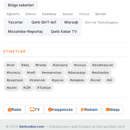
Bölgə xəbərləri
Ağstafa
Gəncə
Gədəbəy
Qazax
Tovuz
Şəmkir
Yazarlar
Qərb QHT-lərİ
Maraqlı
Elm və Texnologiya
Müsahibə-Reportaj
Qərb Xəbər TV
ETIKETLƏR
#iran
#abş
#tramp
#ukrayna
#rusiya
#azərbaycan
#hörmüz
#neft
#ermənistan
#danışıqlar
#müharibə
#paşinyan
#zelenski
#qazax
#atəşkəs
#israil
#Aİ
#putin
#ÇİN
#Türkiyə
Radio
TV
Haqqımızda
Reklam
Əlaqə
© 2026
Qerbxeber.com
— Azərbaycanın qərb bölgəsi və ölkə gündəmi üzrə