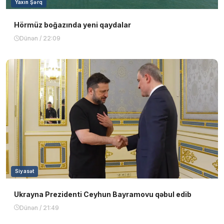
Yaxın Şərq
Hörmüz boğazında yeni qaydalar
Dünən / 22:09
Siyasət
Ukrayna Prezidenti Ceyhun Bayramovu qəbul edib
Dünən / 21:49