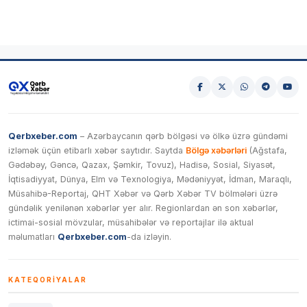
Qerbxeber.com
– Azərbaycanın qərb bölgəsi və ölkə üzrə gündəmi
izləmək üçün etibarlı xəbər saytıdır. Saytda
Bölgə xəbərləri
(Ağstafa,
Gədəbəy, Gəncə, Qazax, Şəmkir, Tovuz), Hadisə, Sosial, Siyasət,
İqtisadiyyat, Dünya, Elm və Texnologiya, Mədəniyyət, İdman, Maraqlı,
Müsahibə-Reportaj, QHT Xəbər və Qərb Xəbər TV bölmələri üzrə
gündəlik yenilənən xəbərlər yer alır. Regionlardan ən son xəbərlər,
ictimai-sosial mövzular, müsahibələr və reportajlar ilə aktual
məlumatları
Qerbxeber.com
-da izləyin.
KATEQORIYALAR