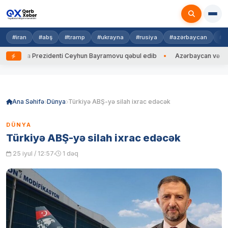
#iran
#abş
#tramp
#ukrayna
#rusiya
#azərbaycan
#h
rayna Prezidenti Ceyhun Bayramovu qəbul edib
Azərbaycan və Ukrayna
Skip
to
content
Ana Səhifə
Dünya
Türkiyə ABŞ-yə silah ixrac edəcək
DÜNYA
Türkiyə ABŞ-yə silah ixrac edəcək
25 iyul / 12:57
1 dəq