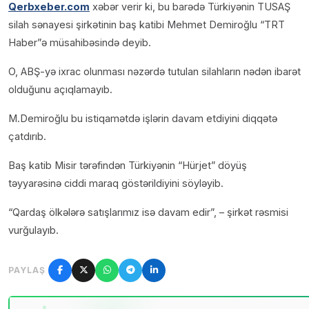
Qerbxeber.com
xəbər verir ki, bu barədə Türkiyənin TUSAŞ
silah sənayesi şirkətinin baş katibi Mehmet Demiroğlu “TRT
Haber”ə müsahibəsində deyib.
O, ABŞ-yə ixrac olunması nəzərdə tutulan silahların nədən ibarət
olduğunu açıqlamayıb.
M.Demiroğlu bu istiqamətdə işlərin davam etdiyini diqqətə
çatdırıb.
Baş katib Misir tərəfindən Türkiyənin “Hürjet” döyüş
təyyarəsinə ciddi maraq göstərildiyini söyləyib.
“Qardaş ölkələrə satışlarımız isə davam edir”, – şirkət rəsmisi
vurğulayıb.
PAYLAŞ