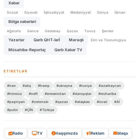
Xəbər
Sosial
Siyasət
İqtisadiyyat
Mədəniyyət
Dünya
İdman
Bölgə xəbərləri
Ağstafa
Gəncə
Gədəbəy
Qazax
Tovuz
Şəmkir
Yazarlar
Qərb QHT-lərİ
Maraqlı
Elm və Texnologiya
Müsahibə-Reportaj
Qərb Xəbər TV
ETIKETLƏR
#iran
#abş
#tramp
#ukrayna
#rusiya
#azərbaycan
#hörmüz
#neft
#ermənistan
#danışıqlar
#müharibə
#paşinyan
#zelenski
#qazax
#atəşkəs
#israil
#Aİ
#putin
#ÇİN
#Türkiyə
Radio
TV
Haqqımızda
Reklam
Əlaqə