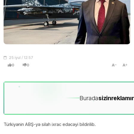
25 iyul / 12:57
0
0
A
A
Burada
sizin
reklamın
Türkiyənin ABŞ-yə silah ixrac edəcəyi bildirilib.