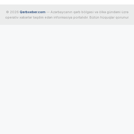
© 2026
Qerbxeber.com
— Azərbaycanın qərb bölgəsi və ölkə gündəmi üzrə
operativ xəbərlər təqdim edən informasiya portalıdır. Bütün hüquqlar qorunur.