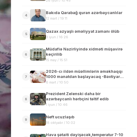
28 iyun / 10:45
Bakıda Qarabağ quran azərbaycanlılar
4
12 mart / 19:11
Qazax azyaşlı əməliyyat zamanı ölüb
5
3 iyun / 16:26
Müdafiə Nazirliyində xidməti müşavirə
keçirilib
6
15 may / 15:51
2026-cı ildən müəllimlərin əməkhaqqı
1000 manatdan başlayacaq -Bəxtiyar
7
Əliyev
6 mart / 10:50
Prezident Zelenski daha bir
azərbaycanlı hərbçini təltif edib
8
1 iyun / 10:46
Neft ucuzlaşıb
9
18 oktyabr / 10:02
Hava şətaiti dəyişəcək,temperatur 7-10