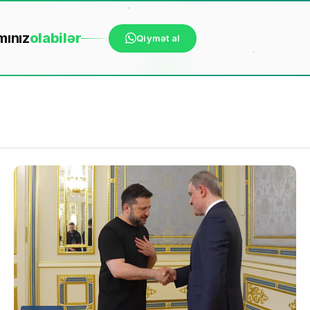
mınız
ola
bilər
Qiymət al