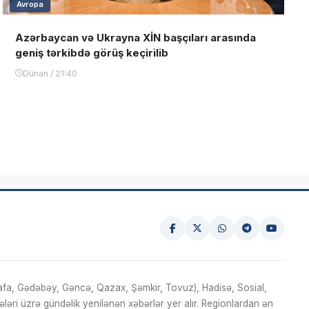
Avropa
Azərbaycan və Ukrayna XİN başçıları arasında
geniş tərkibdə görüş keçirilib
Dünən / 21:40
fa, Gədəbəy, Gəncə, Qazax, Şəmkir, Tovuz), Hadisə, Sosial,
ri üzrə gündəlik yenilənən xəbərlər yer alır. Regionlardan ən