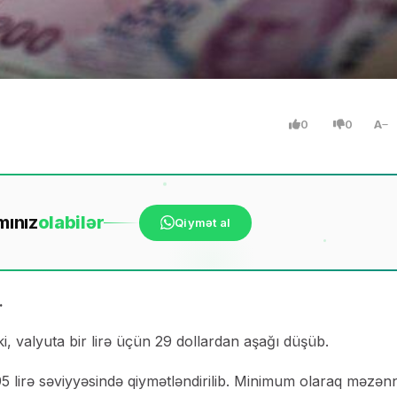
0
0
A
mınız
ola
bilər
Qiymət al
.
i, valyuta bir lirə üçün 29 dollardan aşağı düşüb.
,95 lirə səviyyəsində qiymətləndirilib. Minimum olaraq məzən