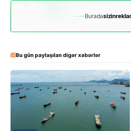
Burada
sizin
rekla
Bu gün paylaşılan digər xəbərlər