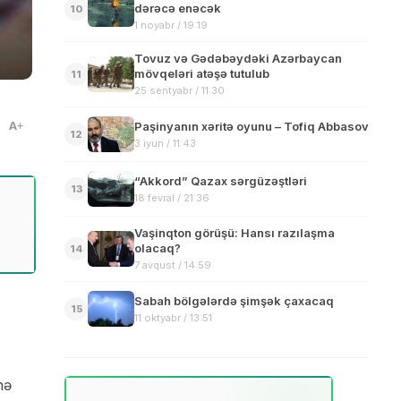
dərəcə enəcək
10
1 noyabr / 19:19
Tovuz və Gədəbəydəki Azərbaycan
mövqeləri atəşə tutulub
11
25 sentyabr / 11:30
A
Paşinyanın xəritə oyunu – Tofiq Abbasov
12
3 iyun / 11:43
“Akkord” Qazax sərgüzəştləri
13
18 fevral / 21:36
Vaşinqton görüşü: Hansı razılaşma
olacaq?
14
7 avqust / 14:59
Sabah bölgələrdə şimşək çaxacaq
15
11 oktyabr / 13:51
nə