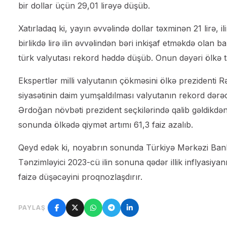
bir dollar üçün 29,01 lirəyə düşüb.
Xatırladaq ki, yayın əvvəlində dollar təxminən 21 lirə, il
birlikdə lirə ilin əvvəlindən bəri inkişaf etməkdə olan b
türk valyutası rekord həddə düşüb. Onun dəyəri ölkə ta
Ekspertlər milli valyutanın çökməsini ölkə prezidenti R
siyasətinin daim yumşaldılması valyutanın rekord dərə
Ərdoğan növbəti prezident seçkilərində qalib gəldikd
sonunda ölkədə qiymət artımı 61,3 faiz azalıb.
Qeyd edək ki, noyabrın sonunda Türkiyə Mərkəzi Bankı 
Tənzimləyici 2023-cü ilin sonuna qədər illik inflyasiyan
faizə düşəcəyini proqnozlaşdırır.
PAYLAŞ