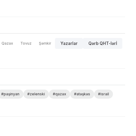
Qazax
Tovuz
Şəmkir
Yazarlar
Qərb QHT-lərİ
#paşinyan
#zelenski
#qazax
#atəşkəs
#israil