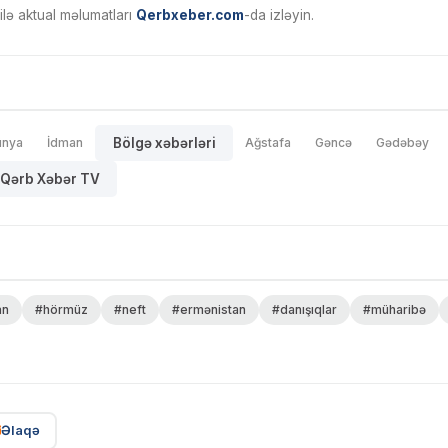
ilə aktual məlumatları
Qerbxeber.com
-da izləyin.
ünya
İdman
Bölgə xəbərləri
Ağstafa
Gəncə
Gədəbəy
Qərb Xəbər TV
an
#hörmüz
#neft
#ermənistan
#danışıqlar
#müharibə
Əlaqə