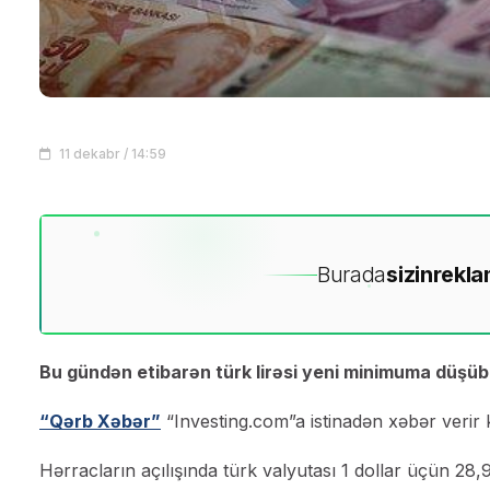
11 dekabr / 14:59
Burada
sizin
rekla
Bu gündən etibarən türk lirəsi yeni minimuma düşüb
“Qərb Xəbər”
“Investing.com”a istinadən xəbər verir k
Hərracların açılışında türk valyutası 1 dollar üçün 28