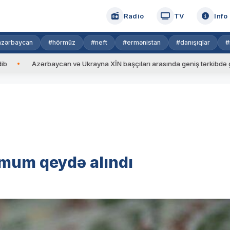
Radio
TV
Info
azərbaycan
#hörmüz
#neft
#ermənistan
#danışıqlar
#
zərbaycan və Ukrayna XİN başçıları arasında geniş tərkibdə görüş keçiri
imum qeydə alındı