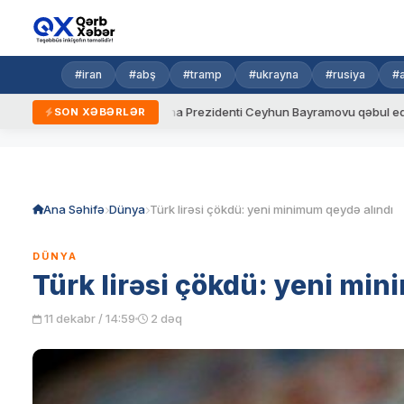
#iran
#abş
#tramp
#ukrayna
#rusiya
#
dalar
Ukrayna Prezidenti Ceyhun Bayramovu qəbul edib
A
SON XƏBƏRLƏR
Skip
to
content
Ana Səhifə
Dünya
Türk lirəsi çökdü: yeni minimum qeydə alındı
DÜNYA
Türk lirəsi çökdü: yeni min
11 dekabr / 14:59
2 dəq