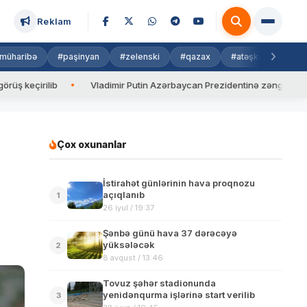
Reklam
müharibə
#paşinyan
#zelenski
#qazax
#atəşkəs
#isra
lib
Vladimir Putin Azərbaycan Prezidentinə zəng edib
Val
Çox oxunanlar
İstirahət günlərinin hava proqnozu
açıqlanıb
1
26 iyul / 19:37
Şənbə günü hava 37 dərəcəyə
yüksələcək
2
8 avqust / 13:46
Tovuz şəhər stadionunda
yenidənqurma işlərinə start verilib
3