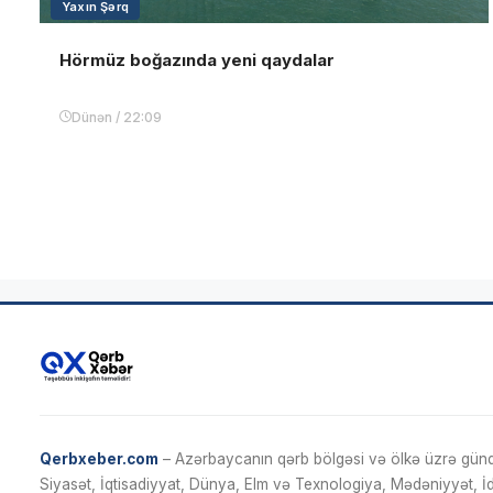
Yaxın Şərq
Hörmüz boğazında yeni qaydalar
Dünən / 22:09
Qerbxeber.com
– Azərbaycanın qərb bölgəsi və ölkə üzrə gündə
Siyasət, İqtisadiyyat, Dünya, Elm və Texnologiya, Mədəniyyət, 