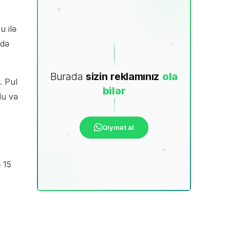
u ilə
ndə
Burada
sizin
reklamınız
ola
. Pul
bilər
du və
Qiymət al
ə 15