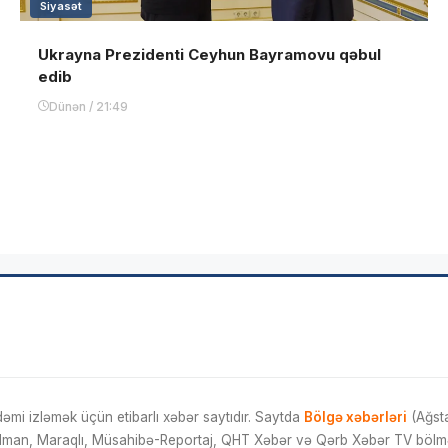
Siyasət
Ukrayna Prezidenti Ceyhun Bayramovu qəbul
edib
Dünən / 21:49
mi izləmək üçün etibarlı xəbər saytıdır. Saytda
Bölgə xəbərləri
(Ağsta
İdman, Maraqlı, Müsahibə-Reportaj, QHT Xəbər və Qərb Xəbər TV bölmələ