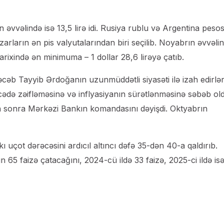
in əvvəlində isə 13,5 lirə idi. Rusiya rublu və Argentina pesos
azarların ən pis valyutalarından biri seçilib. Noyabrın əvvəli
rixində ən minimuma – 1 dollar 28,6 lirəyə çatıb.
əcəb Tayyib Ərdoğanın uzunmüddətli siyasəti ilə izah edirlər
cədə zəifləməsinə və inflyasiyanın sürətlənməsinə səbəb ol
ən sonra Mərkəzi Bankın komandasını dəyişdi. Oktyabrın
uçot dərəcəsini ardıcıl altıncı dəfə 35-dən 40-a qaldırıb.
ın 65 faizə çatacağını, 2024-cü ildə 33 faizə, 2025-ci ildə is