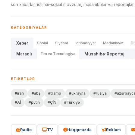
son xəbərlər, ictimai-sosial mövzular, müsahibələr və reportajlar 
KATEQORIYALAR
Xəbər
Sosial
Siyasət
İqtisadiyyat
Mədəniyyət
D
Maraqlı
Elm və Texnologiya
Müsahibə-Reportaj
ETIKETLƏR
#iran
#abş
#tramp
#ukrayna
#rusiya
#azərbayc
#Aİ
#putin
#ÇİN
#Türkiyə
Radio
TV
Haqqımızda
Reklam