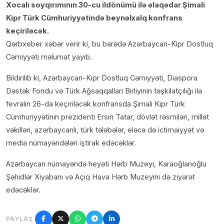
Xocalı soyqırımının 30-cu ildönümü ilə əlaqədar Şimali
Kipr Türk Cümhuriyyətində beynəlxalq konfrans
keçiriləcək.
Qərbxeber xəbər verir ki, bu barədə
Azərbaycan-Kipr Dostluq
Cəmiyyəti məlumat yayıb.
Bildirilib ki, Azərbaycan-Kipr Dostluq Cəmiyyəti, Diaspora
Dəstək Fondu və Türk Ağsaqqalları Birliyinin təşkilatçılığı ilə
fevralın 26-da keçiriləcək konfransda Şimali Kipr Türk
Cümhuriyyətinin prezidenti Ersin Tatar, dövlət rəsmiləri, millət
vəkilləri, azərbaycanlı, türk tələbələr, eləcə də ictimaiyyət və
media nümayəndələri iştirak edəcəklər.
Azərbaycan nümayəndə heyəti Hərb Muzeyi, Karaoğlanoğlu
Şəhidlər Xiyabanı və Açıq Hava Hərb Muzeyini də ziyarət
edəcəklər.
PAYLAŞ