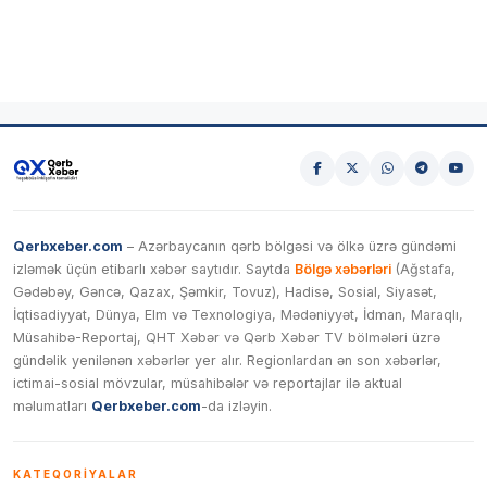
Qerbxeber.com
– Azərbaycanın qərb bölgəsi və ölkə üzrə gündəmi
izləmək üçün etibarlı xəbər saytıdır. Saytda
Bölgə xəbərləri
(Ağstafa,
Gədəbəy, Gəncə, Qazax, Şəmkir, Tovuz), Hadisə, Sosial, Siyasət,
İqtisadiyyat, Dünya, Elm və Texnologiya, Mədəniyyət, İdman, Maraqlı,
Müsahibə-Reportaj, QHT Xəbər və Qərb Xəbər TV bölmələri üzrə
gündəlik yenilənən xəbərlər yer alır. Regionlardan ən son xəbərlər,
ictimai-sosial mövzular, müsahibələr və reportajlar ilə aktual
məlumatları
Qerbxeber.com
-da izləyin.
KATEQORIYALAR