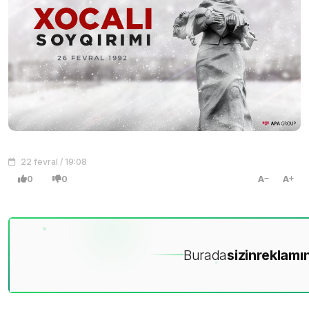
22 fevral / 19:08
0
0
A
A
Burada
sizin
reklamın