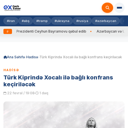
#iran
#abş
#tramp
#ukrayna
#rusiya
#azərbaycan
#h
ayna Prezidenti Ceyhun Bayramovu qəbul edib
Azərbaycan və Ukrayna X
Skip
to
content
Ana Səhifə
Hadisə
Türk Kiprində Xocalı ilə bağlı konfrans keçiriləcək
HADISƏ
Türk Kiprində Xocalı ilə bağlı konfrans
keçiriləcək
22 fevral / 19:08
1 dəq