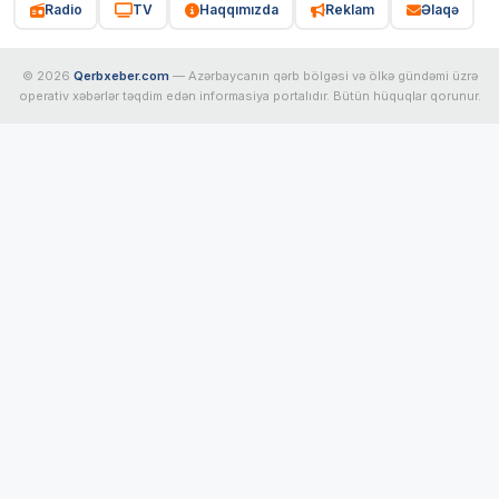
Radio
TV
Haqqımızda
Reklam
Əlaqə
© 2026
Qerbxeber.com
— Azərbaycanın qərb bölgəsi və ölkə gündəmi üzrə
operativ xəbərlər təqdim edən informasiya portalıdır. Bütün hüquqlar qorunur.