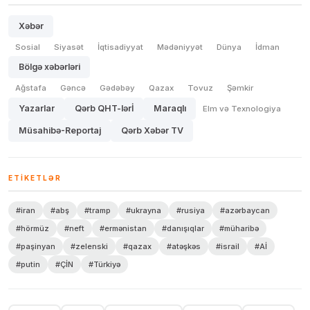
Xəbər
Sosial
Siyasət
İqtisadiyyat
Mədəniyyət
Dünya
İdman
Bölgə xəbərləri
Ağstafa
Gəncə
Gədəbəy
Qazax
Tovuz
Şəmkir
Yazarlar
Qərb QHT-lərİ
Maraqlı
Elm və Texnologiya
Müsahibə-Reportaj
Qərb Xəbər TV
ETIKETLƏR
#iran
#abş
#tramp
#ukrayna
#rusiya
#azərbaycan
#hörmüz
#neft
#ermənistan
#danışıqlar
#müharibə
#paşinyan
#zelenski
#qazax
#atəşkəs
#israil
#Aİ
#putin
#ÇİN
#Türkiyə