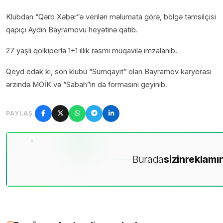
Klubdan “Qərb Xəbər”ə verilən məlumata görə, bölgə təmsilçisi
qapıçı Aydın Bayramovu heyətinə qatıb.
27 yaşlı qolkiperlə 1+1 illik rəsmi müqavilə imzalanıb.
Qeyd edək ki, son klubu “Sumqayıt” olan Bayramov karyerası
ərzində MOİK və “Sabah”ın da formasını geyinib.
PAYLAŞ
Burada
sizin
reklamın