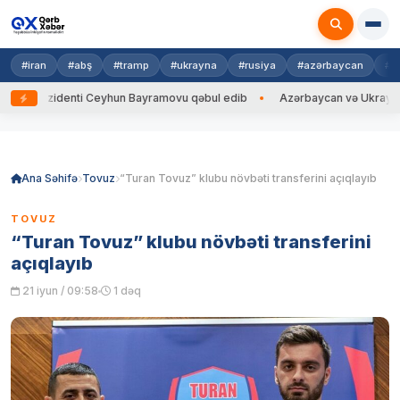
#iran
#abş
#tramp
#ukrayna
#rusiya
#azərbaycan
#h
rezidenti Ceyhun Bayramovu qəbul edib
Azərbaycan və Ukrayna XİN baş
Skip
to
content
Ana Səhifə
Tovuz
“Turan Tovuz” klubu növbəti transferini açıqlayıb
TOVUZ
“Turan Tovuz” klubu növbəti transferini
açıqlayıb
21 iyun / 09:58
1 dəq