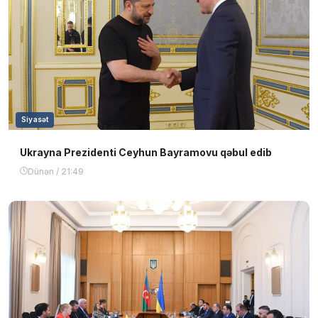
Siyasət
Ukrayna Prezidenti Ceyhun Bayramovu qəbul edib
Dünən / 21:49