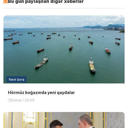
Bu gün paylaşılan digər xəbərlər
Yaxın Şərq
Hörmüz boğazında yeni qaydalar
Dünən / 22:09