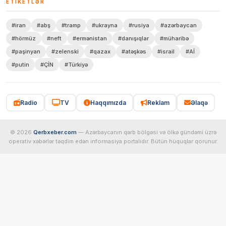
ETIKETLƏR
#iran
#abş
#tramp
#ukrayna
#rusiya
#azərbaycan
#hörmüz
#neft
#ermənistan
#danışıqlar
#müharibə
#paşinyan
#zelenski
#qazax
#atəşkəs
#israil
#Aİ
#putin
#ÇİN
#Türkiyə
Radio
TV
Haqqımızda
Reklam
Əlaqə
© 2026
Qerbxeber.com
— Azərbaycanın qərb bölgəsi və ölkə gündəmi üzrə
operativ xəbərlər təqdim edən informasiya portalıdır. Bütün hüquqlar qorunur.