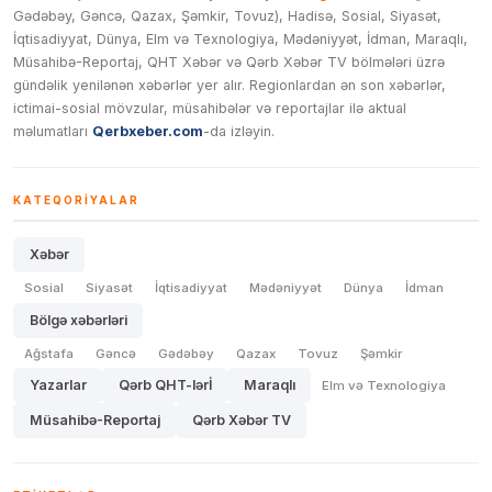
Gədəbəy, Gəncə, Qazax, Şəmkir, Tovuz), Hadisə, Sosial, Siyasət,
İqtisadiyyat, Dünya, Elm və Texnologiya, Mədəniyyət, İdman, Maraqlı,
Müsahibə-Reportaj, QHT Xəbər və Qərb Xəbər TV bölmələri üzrə
gündəlik yenilənən xəbərlər yer alır. Regionlardan ən son xəbərlər,
ictimai-sosial mövzular, müsahibələr və reportajlar ilə aktual
məlumatları
Qerbxeber.com
-da izləyin.
KATEQORIYALAR
Xəbər
Sosial
Siyasət
İqtisadiyyat
Mədəniyyət
Dünya
İdman
Bölgə xəbərləri
Ağstafa
Gəncə
Gədəbəy
Qazax
Tovuz
Şəmkir
Yazarlar
Qərb QHT-lərİ
Maraqlı
Elm və Texnologiya
Müsahibə-Reportaj
Qərb Xəbər TV