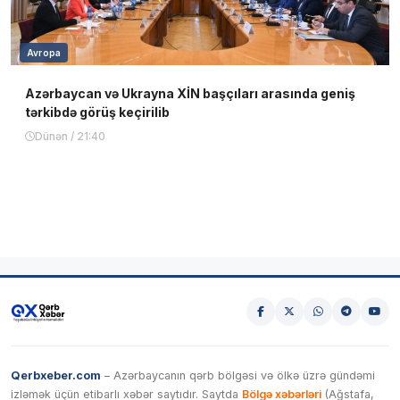
Avropa
Azərbaycan və Ukrayna XİN başçıları arasında geniş
tərkibdə görüş keçirilib
Dünən / 21:40
Qerbxeber.com
– Azərbaycanın qərb bölgəsi və ölkə üzrə gündəmi
izləmək üçün etibarlı xəbər saytıdır. Saytda
Bölgə xəbərləri
(Ağstafa,