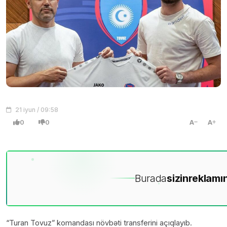
21 iyun / 09:58
0
0
A
A
Burada
sizin
reklamın
“Turan Tovuz” komandası növbəti transferini açıqlayıb.