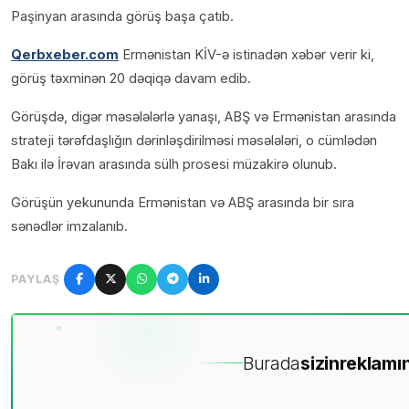
Paşinyan arasında görüş başa çatıb.
Qerbxeber.com
Ermənistan KİV-ə istinadən xəbər verir ki,
görüş təxminən 20 dəqiqə davam edib.
Görüşdə, digər məsələlərlə yanaşı, ABŞ və Ermənistan arasında
strateji tərəfdaşlığın dərinləşdirilməsi məsələləri, o cümlədən
Bakı ilə İrəvan arasında sülh prosesi müzakirə olunub.
Görüşün yekununda Ermənistan və ABŞ arasında bir sıra
sənədlər imzalanıb.
PAYLAŞ
Burada
sizin
reklamın