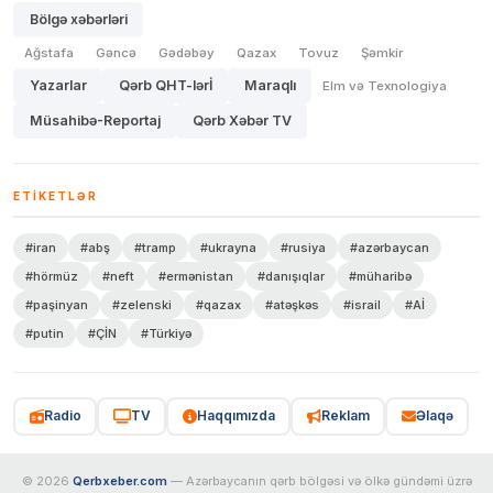
Bölgə xəbərləri
Ağstafa
Gəncə
Gədəbəy
Qazax
Tovuz
Şəmkir
Yazarlar
Qərb QHT-lərİ
Maraqlı
Elm və Texnologiya
Müsahibə-Reportaj
Qərb Xəbər TV
ETIKETLƏR
#iran
#abş
#tramp
#ukrayna
#rusiya
#azərbaycan
#hörmüz
#neft
#ermənistan
#danışıqlar
#müharibə
#paşinyan
#zelenski
#qazax
#atəşkəs
#israil
#Aİ
#putin
#ÇİN
#Türkiyə
Radio
TV
Haqqımızda
Reklam
Əlaqə
© 2026
Qerbxeber.com
— Azərbaycanın qərb bölgəsi və ölkə gündəmi üzrə