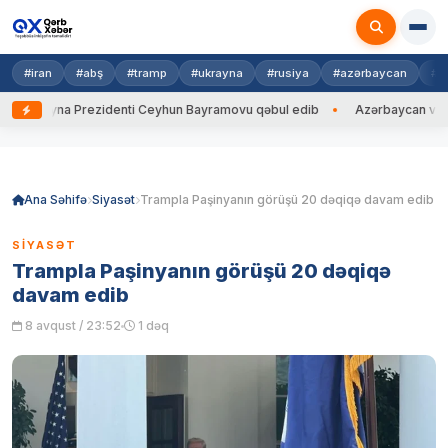
#iran
#abş
#tramp
#ukrayna
#rusiya
#azərbaycan
#h
Ukrayna Prezidenti Ceyhun Bayramovu qəbul edib
Azərbaycan və Ukray
Skip
to
content
Ana Səhifə
Siyasət
Trampla Paşinyanın görüşü 20 dəqiqə davam edib
SIYASƏT
Trampla Paşinyanın görüşü 20 dəqiqə
davam edib
8 avqust / 23:52
1 dəq