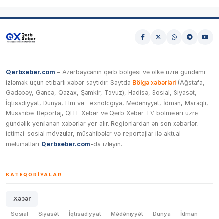
Qerbxeber.com
– Azərbaycanın qərb bölgəsi və ölkə üzrə gündəmi
izləmək üçün etibarlı xəbər saytıdır. Saytda
Bölgə xəbərləri
(Ağstafa,
Gədəbəy, Gəncə, Qazax, Şəmkir, Tovuz), Hadisə, Sosial, Siyasət,
İqtisadiyyat, Dünya, Elm və Texnologiya, Mədəniyyət, İdman, Maraqlı,
Müsahibə-Reportaj, QHT Xəbər və Qərb Xəbər TV bölmələri üzrə
gündəlik yenilənən xəbərlər yer alır. Regionlardan ən son xəbərlər,
ictimai-sosial mövzular, müsahibələr və reportajlar ilə aktual
məlumatları
Qerbxeber.com
-da izləyin.
KATEQORIYALAR
Xəbər
Sosial
Siyasət
İqtisadiyyat
Mədəniyyət
Dünya
İdman