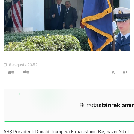
8 avqust / 23:52
0
0
A
A
Burada
sizin
reklamın
ABŞ Prezidenti Donald Tramp və Ermənistanın Baş naziri Nikol