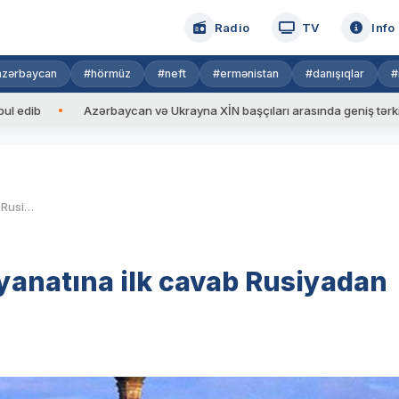
Radio
TV
Info
azərbaycan
#hörmüz
#neft
#ermənistan
#danışıqlar
#
Azərbaycan və Ukrayna XİN başçıları arasında geniş tərkibdə görü
Trampın təxribat barədə bəyanatına ilk cavab Rusiyadan gəldi
yanatına ilk cavab Rusiyadan