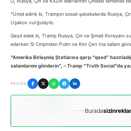
O, Rusiya, Çin və KXDR liderlərinin Çindəki təntənəli t
“Ümid edirik ki, Trampın sosial şəbəkələrdə Rusiya, Çin 
Uşakov vurğulayıb.
Qeyd edək ki, Tramp Rusiya, Çin və Şimali Koreyanı su
edərkən Si Cinpindən Putin və Kim Çen Ina salam gönd
“Amerika Birləşmiş Ştatlarına qarşı “qəsd” hazırlad
salamlarımı göndərin”, – Tramp “Truth Social”da yaz
PAYLAŞ
Burada
sizin
rekla