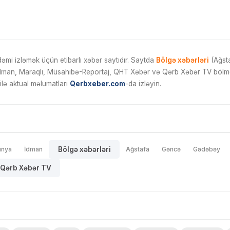
mi izləmək üçün etibarlı xəbər saytıdır. Saytda
Bölgə xəbərləri
(Ağsta
İdman, Maraqlı, Müsahibə-Reportaj, QHT Xəbər və Qərb Xəbər TV bölmələ
ilə aktual məlumatları
Qerbxeber.com
-da izləyin.
ünya
İdman
Bölgə xəbərləri
Ağstafa
Gəncə
Gədəbəy
Qərb Xəbər TV