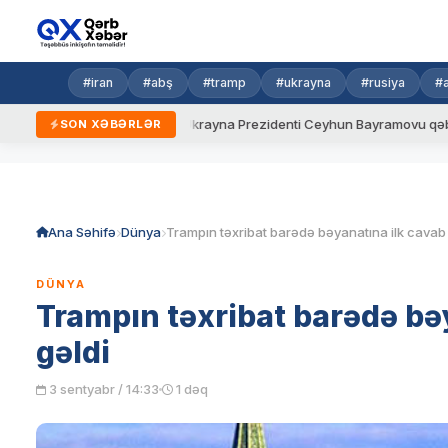
#iran
#abş
#tramp
#ukrayna
#rusiya
#
yeni qaydalar
Ukrayna Prezidenti Ceyhun Bayramovu qəbul edib
SON XƏBƏRLƏR
Skip
to
content
Ana Səhifə
Dünya
DÜNYA
Trampın təxribat barədə bə
gəldi
3 sentyabr / 14:33
1 dəq