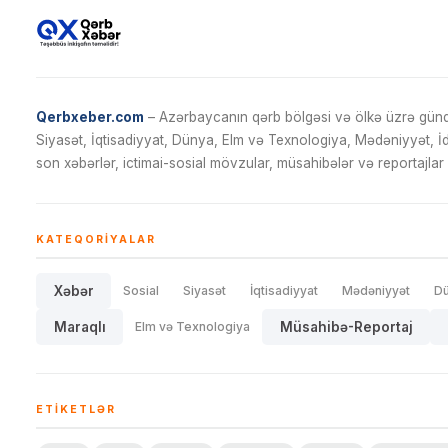
Qerbxeber.com
– Azərbaycanın qərb bölgəsi və ölkə üzrə gündə
Siyasət, İqtisadiyyat, Dünya, Elm və Texnologiya, Mədəniyyət, 
son xəbərlər, ictimai-sosial mövzular, müsahibələr və reportajlar 
KATEQORIYALAR
Xəbər
Sosial
Siyasət
İqtisadiyyat
Mədəniyyət
D
Maraqlı
Elm və Texnologiya
Müsahibə-Reportaj
ETIKETLƏR