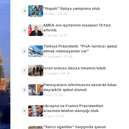
“Napoli” İtaliya çempionu olub
4
24 may / 09:46
AMEA-nın işçilərinin maaşları 15 faiz
artırılıb
5
13 yanvar / 11:27
Türkiyə Prezidenti: “PUA-larımızı qəbul
etmək istəməyənlər var”
6
14 sentyabr / 15:48
İsrail ordusu Qəzza limanını tutub
7
13 noyabr / 08:41
Pensiyaların artırılmasını nəzərdə tutan
dəyişiklik qəbul olunub
8
9 iyul / 12:56
Ukrayna və Fransa Prezidentləri
arasında telefon danışığı olub
9
27 iyul / 17:45
“Xarici agentlər” haqqında qanun