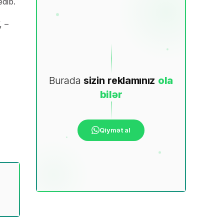
edib.
, –
Burada
sizin
reklamınız
ola
bilər
Qiymət al