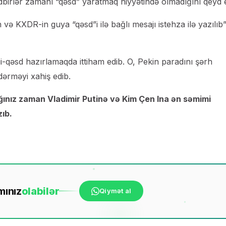
ədbirlər zamanı “qəsd” yaratmaq niyyətində olmadığını qeyd 
və KXDR-in guya “qəsd”i ilə bağlı mesajı istehza ilə yazılıb”
i-qəsd hazırlamaqda ittiham edib. O, Pekin paradını şərh
ərməyi xahiş edib.
ığınız zaman Vladimir Putinə və Kim Çen Ina ən səmimi
ıb.
mınız
ola
bilər
Qiymət al