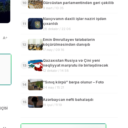
Gürcüstan parlamentindən geri çəkilib
10
9 mart / 10:35
Naxçıvanın daxili işlər naziri işdən
çıxarıldı
11
28 dekabr / 22:06
A
Emin Əmrullayev tələbələrin
köçürülməsindən danışıb
12
17 may / 09:16
Qazaxıstan Rusiya və Çini yeni
nəqliyyat marşrutu ilə birləşdirəcək
13
12 dekabr / 14:58
“Sınıq körpü” bərpa olunur – Foto
14
24 may / 15:21
Azərbaycan nefti bahalaşdı
15
18 iyul / 11:19
çisi