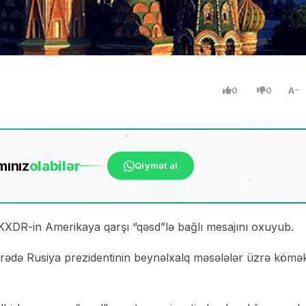
0
0
A
mınız
ola
bilər
Qiymət al
KXDR-in Amerikaya qarşı “qəsd”lə bağlı mesajını oxuyub.
barədə Rusiya prezidentinin beynəlxalq məsələlər üzrə kömək