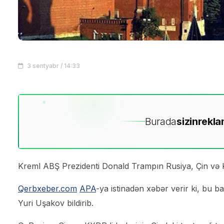
3 sentyabr / 14:33
Burada
sizin
rekla
Kreml ABŞ Prezidenti Donald Trampın Rusiya, Çin və 
Qerbxeber.com
APA
-ya istinadən xəbər verir ki, bu 
Yuri Uşakov bildirib.