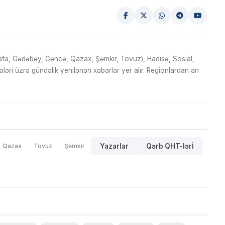
fa, Gədəbəy, Gəncə, Qazax, Şəmkir, Tovuz), Hadisə, Sosial,
ri üzrə gündəlik yenilənən xəbərlər yer alır. Regionlardan ən
Qazax
Tovuz
Şəmkir
Yazarlar
Qərb QHT-lərİ