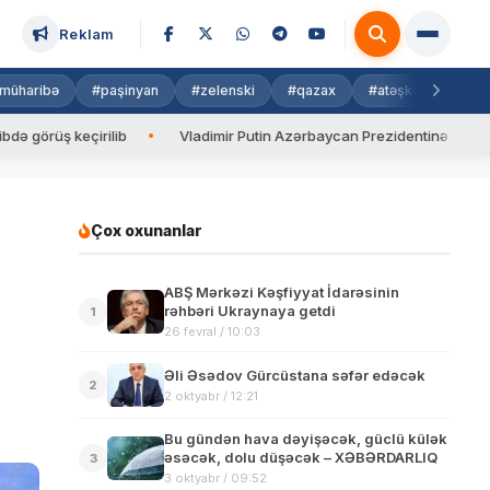
Reklam
müharibə
#paşinyan
#zelenski
#qazax
#atəşkəs
#isra
ş keçirilib
Vladimir Putin Azərbaycan Prezidentinə zəng edib
Çox oxunanlar
ABŞ Mərkəzi Kəşfiyyat İdarəsinin
rəhbəri Ukraynaya getdi
1
26 fevral / 10:03
Əli Əsədov Gürcüstana səfər edəcək
2
2 oktyabr / 12:21
Bu gündən hava dəyişəcək, güclü külək
əsəcək, dolu düşəcək – XƏBƏRDARLIQ
3
3 oktyabr / 09:52