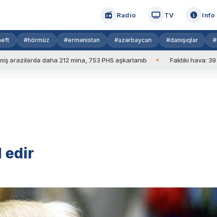
Radio
TV
Info
eft
#hörmüz
#ermənistan
#azərbaycan
#danışıqlar
#
ilərdə daha 212 mina, 753 PHS aşkarlanıb
Faktiki hava: 39 dərəcə
 edir