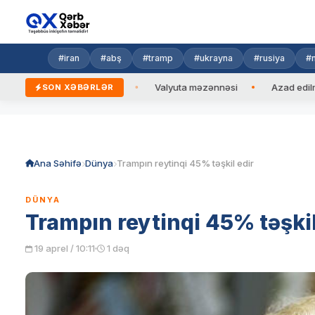
#iran
#abş
#tramp
#ukrayna
#rusiya
#n
zidentinə zəng edib
Valyuta məzənnəsi
Azad edilmiş əraz
SON XƏBƏRLƏR
Skip
to
content
Ana Səhifə
Dünya
Trampın reytinqi 45% təşkil edir
DÜNYA
Trampın reytinqi 45% təşkil
19 aprel / 10:11
1 dəq