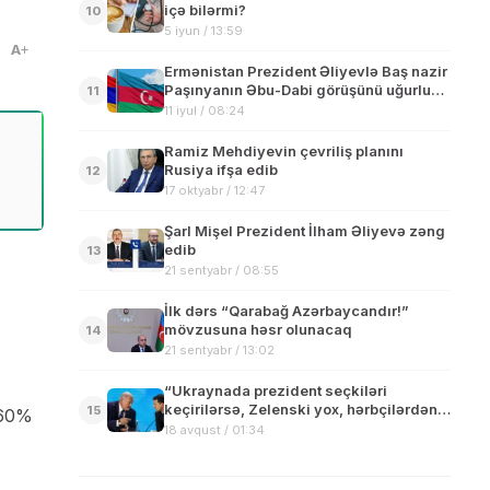
içə bilərmi?
10
5 iyun / 13:59
A
Ermənistan Prezident Əliyevlə Baş nazir
Paşınyanın Əbu-Dabi görüşünü uğurlu
11
hesab edir
11 iyul / 08:24
Ramiz Mehdiyevin çevriliş planını
Rusiya ifşa edib
12
17 oktyabr / 12:47
Şarl Mişel Prezident İlham Əliyevə zəng
edib
13
21 sentyabr / 08:55
İlk dərs “Qarabağ Azərbaycandır!”
mövzusuna həsr olunacaq
14
21 sentyabr / 13:02
“Ukraynada prezident seçkiləri
keçirilərsə, Zelenski yox, hərbçilərdən
15
i 60%
biri qalib gələcək” – Lukaşenko
18 avqust / 01:34