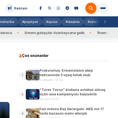
Reklam
müharibə
#paşinyan
#qazax
#atəşkəs
#zelenski
#isra
Erməni güləşçilər Azərbaycana gəlib
İlham Əliyev Maldiv p
Çox oxunanlar
Prokurorluq: Ermənistanın atəşi
nəticəsində 5 uşaq həlak olub
1
5 oktyabr / 13:32
“Turan Tovuz” klubuna avtobus almaq
üçün ianə kampaniyası başladılıb
2
28 iyul / 17:52
İran ordusu Baş Qərargahı: ABŞ-nin 17
hərbi bazasını məhv etmişik
3