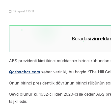
19 aprel / 10:11
Burada
sizin
rekla
ABŞ prezidenti kimi ikinci müddətinin birinci rübündən
Qerbxeber.com
xəbər verir ki, bu haqda “The Hill Gal
Onun birinci prezidentlik dövrünün birinci rübünün so
Qeyd olunur ki, 1952-ci ildən 2020-ci ilə qədər ABŞ pre
təşkil edir.