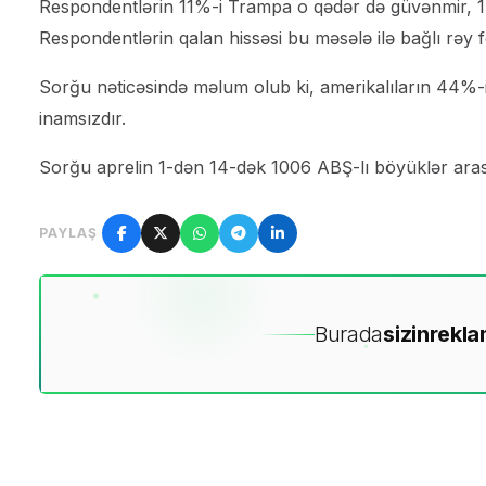
Respondentlərin 11%-i Trampa o qədər də güvənmir, 14%
Respondentlərin qalan hissəsi bu məsələ ilə bağlı rəy
Sorğu nəticəsində məlum olub ki, amerikalıların 44%-i 
inamsızdır.
Sorğu aprelin 1-dən 14-dək 1006 ABŞ-lı böyüklər arası
PAYLAŞ
Burada
sizin
rekla