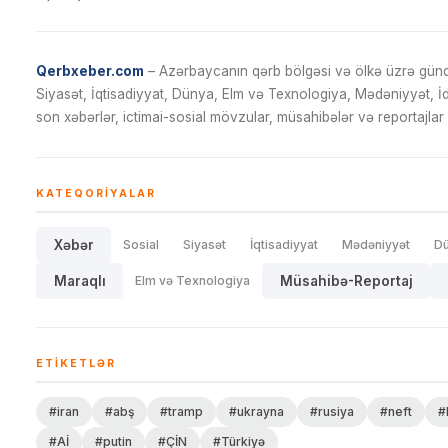
Qerbxeber.com
– Azərbaycanın qərb bölgəsi və ölkə üzrə gündə
Siyasət, İqtisadiyyat, Dünya, Elm və Texnologiya, Mədəniyyət, 
son xəbərlər, ictimai-sosial mövzular, müsahibələr və reportajlar 
KATEQORIYALAR
Xəbər
Sosial
Siyasət
İqtisadiyyat
Mədəniyyət
D
Maraqlı
Elm və Texnologiya
Müsahibə-Reportaj
ETIKETLƏR
#iran
#abş
#tramp
#ukrayna
#rusiya
#neft
#
#Aİ
#putin
#ÇİN
#Türkiyə