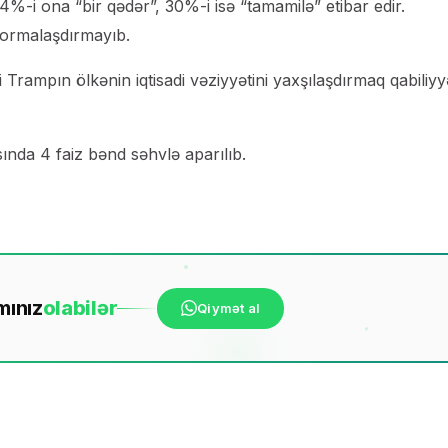
-i ona “bir qədər”, 30%-i isə “tamamilə” etibar edir.
 formalaşdırmayıb.
Trampın ölkənin iqtisadi vəziyyətini yaxşılaşdırmaq qabiliyy
nda 4 faiz bənd səhvlə aparılıb.
mınız
ola
bilər
Qiymət al