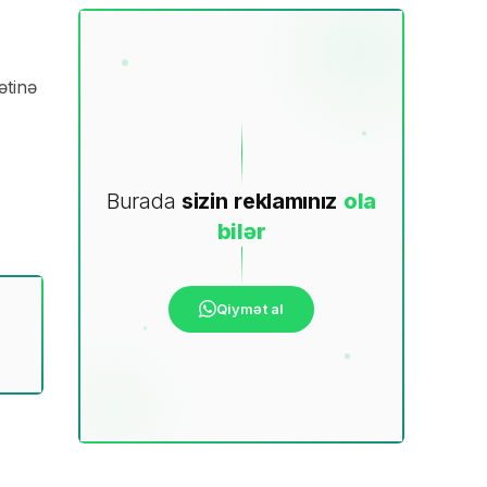
ətinə
Burada
sizin
reklamınız
ola
bilər
Qiymət al