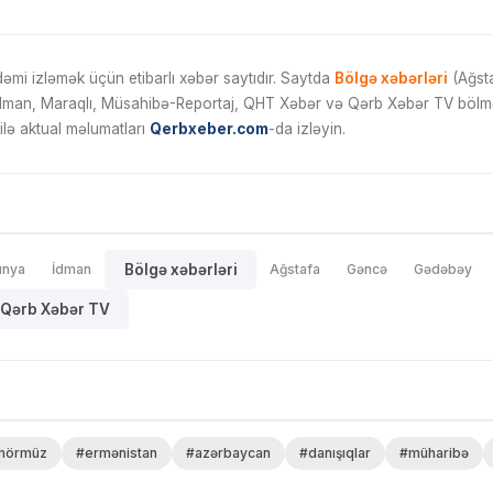
mi izləmək üçün etibarlı xəbər saytıdır. Saytda
Bölgə xəbərləri
(Ağsta
İdman, Maraqlı, Müsahibə-Reportaj, QHT Xəbər və Qərb Xəbər TV bölmələ
ilə aktual məlumatları
Qerbxeber.com
-da izləyin.
ünya
İdman
Bölgə xəbərləri
Ağstafa
Gəncə
Gədəbəy
Qərb Xəbər TV
hörmüz
#ermənistan
#azərbaycan
#danışıqlar
#müharibə