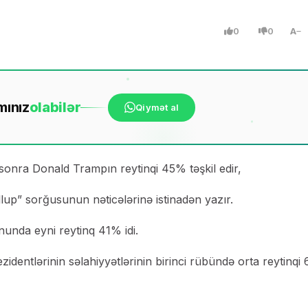
0
0
A
mınız
ola
bilər
Qiymət al
 sonra Donald Trampın reytinqi 45% təşkil edir,
lup” sorğusunun nəticələrinə istinadən yazır.
nunda eyni reytinq 41% idi.
zidentlərinin səlahiyyətlərinin birinci rübündə orta reytinq