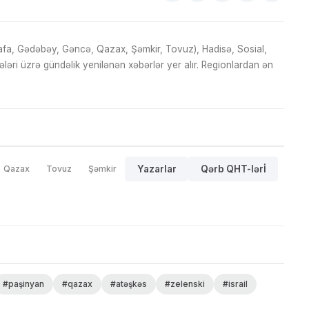
fa, Gədəbəy, Gəncə, Qazax, Şəmkir, Tovuz), Hadisə, Sosial,
ri üzrə gündəlik yenilənən xəbərlər yer alır. Regionlardan ən
Qazax
Tovuz
Şəmkir
Yazarlar
Qərb QHT-lərİ
#paşinyan
#qazax
#atəşkəs
#zelenski
#israil