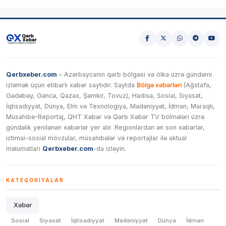
Qerbxeber.com
– Azərbaycanın qərb bölgəsi və ölkə üzrə gündəmi
izləmək üçün etibarlı xəbər saytıdır. Saytda
Bölgə xəbərləri
(Ağstafa,
Gədəbəy, Gəncə, Qazax, Şəmkir, Tovuz), Hadisə, Sosial, Siyasət,
İqtisadiyyat, Dünya, Elm və Texnologiya, Mədəniyyət, İdman, Maraqlı,
Müsahibə-Reportaj, QHT Xəbər və Qərb Xəbər TV bölmələri üzrə
gündəlik yenilənən xəbərlər yer alır. Regionlardan ən son xəbərlər,
ictimai-sosial mövzular, müsahibələr və reportajlar ilə aktual
məlumatları
Qerbxeber.com
-da izləyin.
KATEQORIYALAR
Xəbər
Sosial
Siyasət
İqtisadiyyat
Mədəniyyət
Dünya
İdman