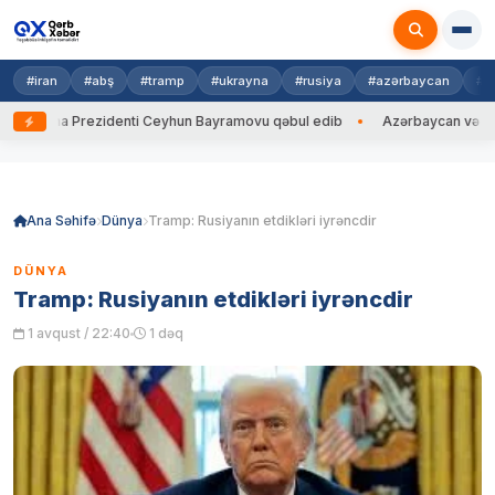
#iran
#abş
#tramp
#ukrayna
#rusiya
#azərbaycan
#h
rayna Prezidenti Ceyhun Bayramovu qəbul edib
Azərbaycan və Ukrayna
Skip
to
content
Ana Səhifə
Dünya
Tramp: Rusiyanın etdikləri iyrəncdir
DÜNYA
Tramp: Rusiyanın etdikləri iyrəncdir
1 avqust / 22:40
1 dəq