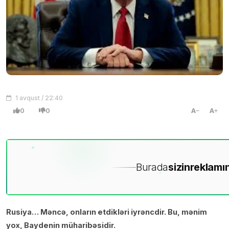
1 avqust / 22:40
0
0
A
A
Burada
sizin
reklamın
Rusiya… Məncə, onların etdikləri iyrəncdir. Bu, mənim
yox, Baydenin müharibəsidir.