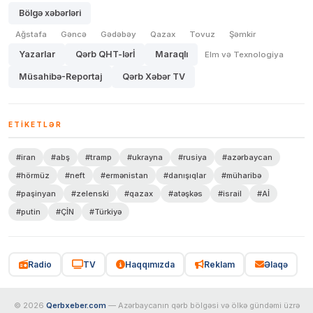
Bölgə xəbərləri
Ağstafa
Gəncə
Gədəbəy
Qazax
Tovuz
Şəmkir
Yazarlar
Qərb QHT-lərİ
Maraqlı
Elm və Texnologiya
Müsahibə-Reportaj
Qərb Xəbər TV
ETIKETLƏR
#iran
#abş
#tramp
#ukrayna
#rusiya
#azərbaycan
#hörmüz
#neft
#ermənistan
#danışıqlar
#müharibə
#paşinyan
#zelenski
#qazax
#atəşkəs
#israil
#Aİ
#putin
#ÇİN
#Türkiyə
Radio
TV
Haqqımızda
Reklam
Əlaqə
© 2026
Qerbxeber.com
— Azərbaycanın qərb bölgəsi və ölkə gündəmi üzrə