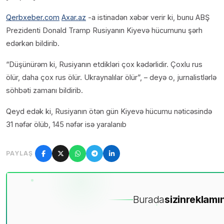
Qerbxeber.com
Axar.az
-a istinadən xəbər verir ki, bunu ABŞ
Prezidenti Donald Tramp Rusiyanın Kiyevə hücumunu şərh
edərkən bildirib.
“Düşünürəm ki, Rusiyanın etdikləri çox kədərlidir. Çoxlu rus
ölür, daha çox rus ölür. Ukraynalılar ölür”, – deyə o, jurnalistlərlə
söhbəti zamanı bildirib.
Qeyd edək ki, Rusiyanın ötən gün Kiyevə hücumu nəticəsində
31 nəfər ölüb, 145 nəfər isə yaralanıb
PAYLAŞ
Burada
sizin
reklamın