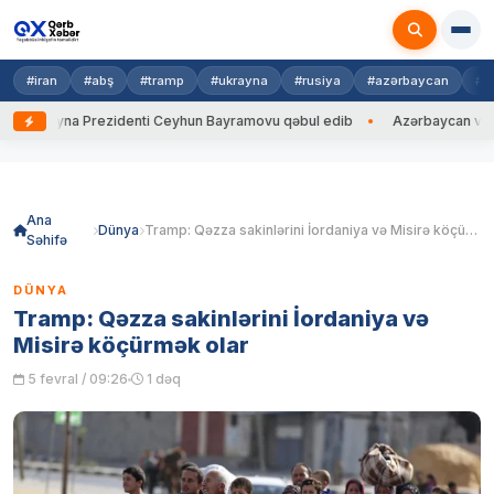
#iran
#abş
#tramp
#ukrayna
#rusiya
#azərbaycan
#h
Ukrayna Prezidenti Ceyhun Bayramovu qəbul edib
Azərbaycan və Ukray
Skip
to
content
Ana
Dünya
Tramp: Qəzza sakinlərini İordaniya və Misirə köçürmək olar
Səhifə
DÜNYA
Tramp: Qəzza sakinlərini İordaniya və
Misirə köçürmək olar
5 fevral / 09:26
1 dəq