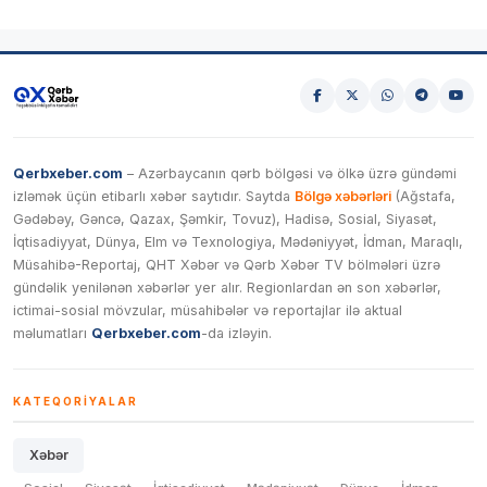
Qerbxeber.com
– Azərbaycanın qərb bölgəsi və ölkə üzrə gündəmi
izləmək üçün etibarlı xəbər saytıdır. Saytda
Bölgə xəbərləri
(Ağstafa,
Gədəbəy, Gəncə, Qazax, Şəmkir, Tovuz), Hadisə, Sosial, Siyasət,
İqtisadiyyat, Dünya, Elm və Texnologiya, Mədəniyyət, İdman, Maraqlı,
Müsahibə-Reportaj, QHT Xəbər və Qərb Xəbər TV bölmələri üzrə
gündəlik yenilənən xəbərlər yer alır. Regionlardan ən son xəbərlər,
ictimai-sosial mövzular, müsahibələr və reportajlar ilə aktual
məlumatları
Qerbxeber.com
-da izləyin.
KATEQORIYALAR
Xəbər