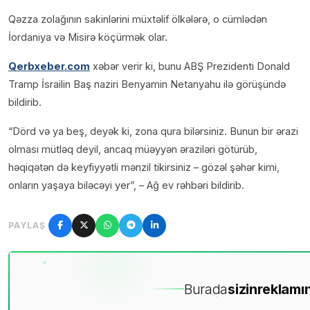
Qəzza zolağının sakinlərini müxtəlif ölkələrə, o cümlədən
İordaniya və Misirə köçürmək olar.
Qerbxeber.com
xəbər verir ki, bunu ABŞ Prezidenti Donald
Tramp İsrailin Baş naziri Benyamin Netanyahu ilə görüşündə
bildirib.
“Dörd və ya beş, deyək ki, zona qura bilərsiniz. Bunun bir ərazi
olması mütləq deyil, ancaq müəyyən əraziləri götürüb,
həqiqətən də keyfiyyətli mənzil tikirsiniz – gözəl şəhər kimi,
onların yaşaya biləcəyi yer”, – Ağ ev rəhbəri bildirib.
PAYLAŞ
Burada
sizin
reklamın