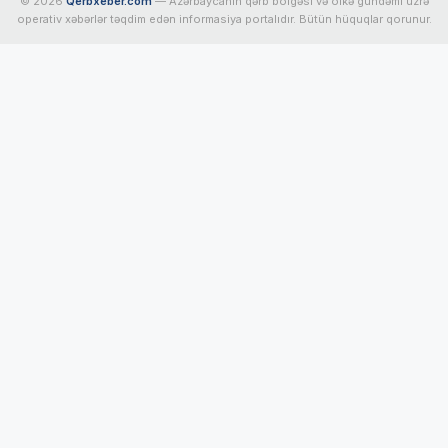
© 2026
Qerbxeber.com
— Azərbaycanın qərb bölgəsi və ölkə gündəmi üzrə
operativ xəbərlər təqdim edən informasiya portalıdır. Bütün hüquqlar qorunur.