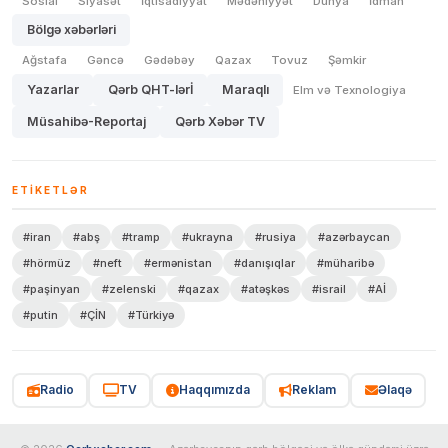
Sosial
Siyasət
İqtisadiyyat
Mədəniyyət
Dünya
İdman
Bölgə xəbərləri
Ağstafa
Gəncə
Gədəbəy
Qazax
Tovuz
Şəmkir
Yazarlar
Qərb QHT-lərİ
Maraqlı
Elm və Texnologiya
Müsahibə-Reportaj
Qərb Xəbər TV
ETIKETLƏR
#iran
#abş
#tramp
#ukrayna
#rusiya
#azərbaycan
#hörmüz
#neft
#ermənistan
#danışıqlar
#müharibə
#paşinyan
#zelenski
#qazax
#atəşkəs
#israil
#Aİ
#putin
#ÇİN
#Türkiyə
Radio
TV
Haqqımızda
Reklam
Əlaqə