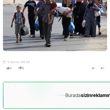
5 fevral / 09:26
0
0
A
A
Burada
sizin
reklamın