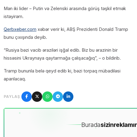
Mən iki lider – Putin və Zelenski arasında görüş təşkil etmək
istəyirəm.
Qerbxeber.com
xəbər verir ki, ABŞ Prezidenti Donald Tramp
bunu çıxışında deyib.
“Rusiya bəzi vacib əraziləri işğal edib. Biz bu ərazinin bir
hissəsini Ukraynaya qaytarmağa çalışacağıq”, – o bildirib.
Tramp bununla belə qeyd edib ki, bəzi torpaq mübadiləsi
aparılacaq.
PAYLAŞ
Burada
sizin
reklamın