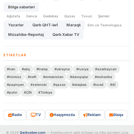
Bölgə xəbərləri
Ağstafa
Gəncə
Gədəbəy
Qazax
Tovuz
Şəmkir
Yazarlar
Qərb QHT-lərİ
Maraqlı
Elm və Texnologiya
Müsahibə-Reportaj
Qərb Xəbər TV
ETIKETLƏR
#iran
#abş
#tramp
#ukrayna
#rusiya
#azərbaycan
#hörmüz
#neft
#ermənistan
#danışıqlar
#müharibə
#paşinyan
#zelenski
#qazax
#atəşkəs
#israil
#Aİ
#putin
#ÇİN
#Türkiyə
Radio
TV
Haqqımızda
Reklam
Əlaqə
© 2026
Qerbxeber.com
— Azərbaycanın qərb bölgəsi və ölkə gündəmi üzrə