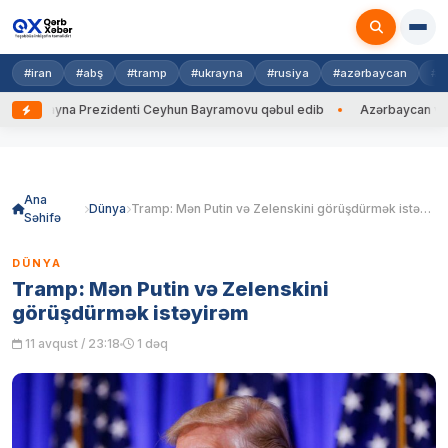
#iran
#abş
#tramp
#ukrayna
#rusiya
#azərbaycan
#h
Ukrayna Prezidenti Ceyhun Bayramovu qəbul edib
Azərbaycan və Ukray
Skip
to
content
Ana
Dünya
Tramp: Mən Putin və Zelenskini görüşdürmək istəyirəm
Səhifə
DÜNYA
Tramp: Mən Putin və Zelenskini
görüşdürmək istəyirəm
11 avqust / 23:18
1 dəq