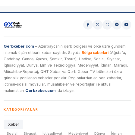
Qerbxeber.com
– Azərbaycanın qərb bölgəsi və ölkə üzrə gündəmi
izləmək üçün etibarlı xəbər saytıdır. Saytda
Bölgə xəbərləri
(Ağstafa,
Gədəbəy, Gəncə, Qazax, Şəmkir, Tovuz), Hadisə, Sosial, Siyasət,
İqtisadiyyat, Dünya, Elm və Texnologiya, Mədəniyyət, İdman, Maraqlı,
Müsahibə-Reportaj, QHT Xəbər və Qərb Xəbər TV bölmələri üzrə
gündəlik yenilənən xəbərlər yer alır. Regionlardan ən son xəbərlər,
ictimai-sosial mövzular, müsahibələr və reportajlar ilə aktual
məlumatları
Qerbxeber.com
-da izləyin.
KATEQORIYALAR
Xəbər
Sosial
Siyasət
İqtisadiyyat
Mədəniyyət
Dünya
İdman