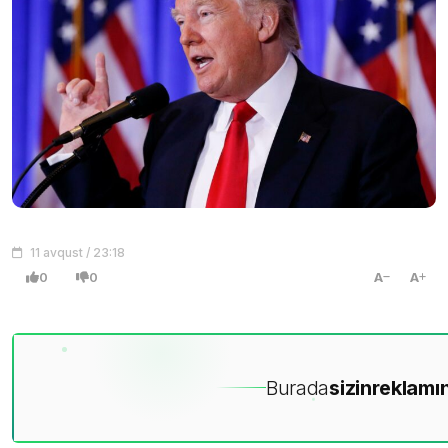
11 avqust / 23:18
0
0
A
A
Burada
sizin
reklamın