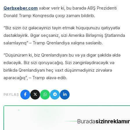
Qerbxeber.com
xəbər verir ki, bu barədə ABŞ Prezidenti
Donald Tramp Konqresdə çıxışı zamanı bildirib.
“Biz sizin öz gələcəyinizi təyin etmək hüququnuzu qətiyyətlə
dəstəkləyirik. Əgər seçsəniz, sizi Amerika Birləşmiş Ştatlarında
salamlayırıq” – Tramp Qrenlandiya xalqına səslənib.
“Düşünürəm ki, biz Qrenlandiyanı bu və ya digər şəkildə əldə
edəcəyik. Biz sizi qoruyacağıq. Sizi zənginləşdirəcəyik və
birlikdə Qrenlandiyanı heç vaxt düşünmədiyiniz zirvələrə
aparacağıq”, – Tramp əlavə edib.
PAYLAŞ
Burada
sizin
reklamın