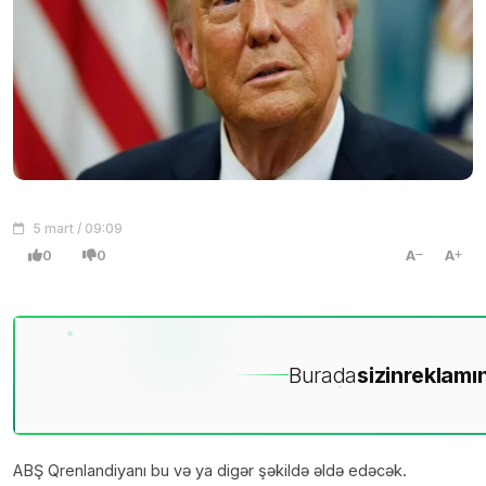
5 mart / 09:09
0
0
A
A
Burada
sizin
reklamın
ABŞ Qrenlandiyanı bu və ya digər şəkildə əldə edəcək.