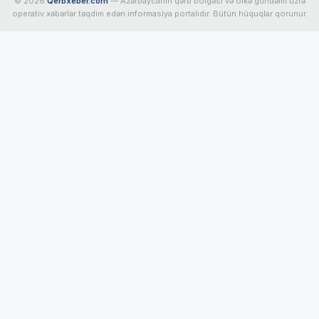
© 2026
Qerbxeber.com
— Azərbaycanın qərb bölgəsi və ölkə gündəmi üzrə
operativ xəbərlər təqdim edən informasiya portalıdır. Bütün hüquqlar qorunur.