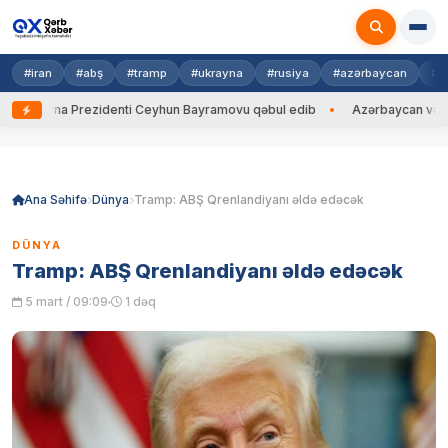
#iran
#abş
#tramp
#ukrayna
#rusiya
#azərbaycan
#h
krayna Prezidenti Ceyhun Bayramovu qəbul edib
Azərbaycan və Ukrayn
Skip
to
content
Ana Səhifə
Dünya
Tramp: ABŞ Qrenlandiyanı əldə edəcək
DÜNYA
Tramp: ABŞ Qrenlandiyanı əldə edəcək
5 mart / 09:09
1 dəq