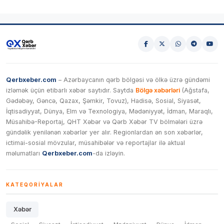
Qerbxeber.com
– Azərbaycanın qərb bölgəsi və ölkə üzrə gündəmi
izləmək üçün etibarlı xəbər saytıdır. Saytda
Bölgə xəbərləri
(Ağstafa,
Gədəbəy, Gəncə, Qazax, Şəmkir, Tovuz), Hadisə, Sosial, Siyasət,
İqtisadiyyat, Dünya, Elm və Texnologiya, Mədəniyyət, İdman, Maraqlı,
Müsahibə-Reportaj, QHT Xəbər və Qərb Xəbər TV bölmələri üzrə
gündəlik yenilənən xəbərlər yer alır. Regionlardan ən son xəbərlər,
ictimai-sosial mövzular, müsahibələr və reportajlar ilə aktual
məlumatları
Qerbxeber.com
-da izləyin.
KATEQORIYALAR
Xəbər