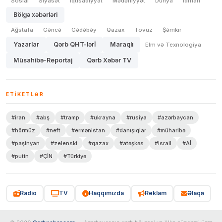
Sosial
Siyasət
İqtisadiyyat
Mədəniyyət
Dünya
İdman
Bölgə xəbərləri
Ağstafa
Gəncə
Gədəbəy
Qazax
Tovuz
Şəmkir
Yazarlar
Qərb QHT-lərİ
Maraqlı
Elm və Texnologiya
Müsahibə-Reportaj
Qərb Xəbər TV
ETIKETLƏR
#iran
#abş
#tramp
#ukrayna
#rusiya
#azərbaycan
#hörmüz
#neft
#ermənistan
#danışıqlar
#müharibə
#paşinyan
#zelenski
#qazax
#atəşkəs
#israil
#Aİ
#putin
#ÇİN
#Türkiyə
Radio
TV
Haqqımızda
Reklam
Əlaqə