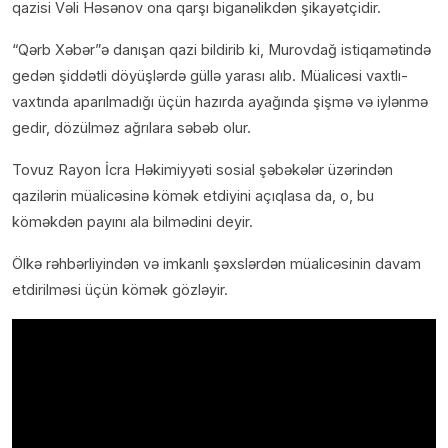
qazisi Vəli Həsənov ona qarşı biganəlikdən şikayətçidir.
“Qərb Xəbər”ə danışan qazi bildirib ki, Murovdağ istiqamətində
gedən şiddətli döyüşlərdə güllə yarası alıb. Müalicəsi vaxtlı-
vaxtında aparılmadığı üçün hazırda ayağında şişmə və iylənmə
gedir, dözülməz ağrılara səbəb olur.
Tovuz Rayon İcra Həkimiyyəti sosial şəbəkələr üzərindən
qazilərin müalicəsinə kömək etdiyini açıqlasa da, o, bu
köməkdən payını ala bilmədini deyir.
Ölkə rəhbərliyindən və imkanlı şəxslərdən müalicəsinin davam
etdirilməsi üçün kömək gözləyir.