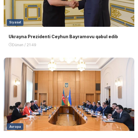
Siyasət
Ukrayna Prezidenti Ceyhun Bayramovu qəbul edib
Dünən / 21:49
Avropa