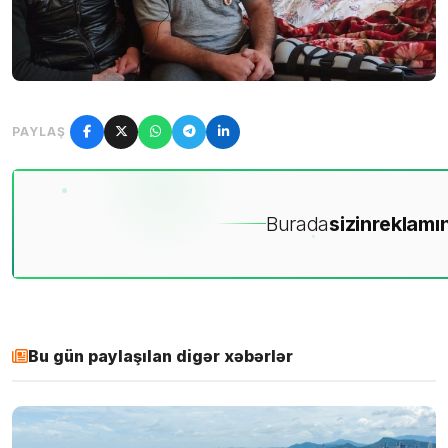
PAYLAŞ
Burada
sizin
reklamın
Bu gün paylaşılan digər xəbərlər