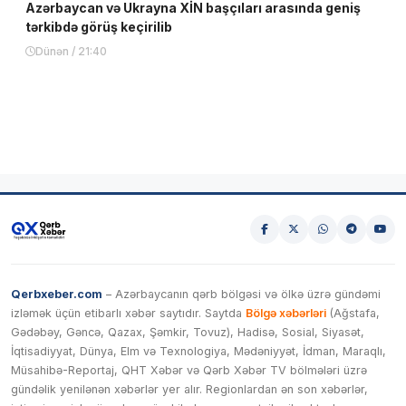
Azərbaycan və Ukrayna XİN başçıları arasında geniş
tərkibdə görüş keçirilib
Dünən / 21:40
Qerbxeber.com
– Azərbaycanın qərb bölgəsi və ölkə üzrə gündəmi
izləmək üçün etibarlı xəbər saytıdır. Saytda
Bölgə xəbərləri
(Ağstafa,
Gədəbəy, Gəncə, Qazax, Şəmkir, Tovuz), Hadisə, Sosial, Siyasət,
İqtisadiyyat, Dünya, Elm və Texnologiya, Mədəniyyət, İdman, Maraqlı,
Müsahibə-Reportaj, QHT Xəbər və Qərb Xəbər TV bölmələri üzrə
gündəlik yenilənən xəbərlər yer alır. Regionlardan ən son xəbərlər,