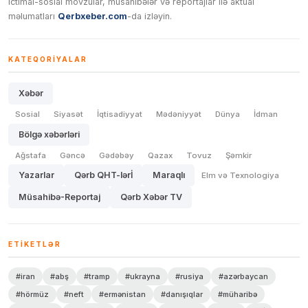
ictimai-sosial mövzular, müsahibələr və reportajlar ilə aktual
məlumatları
Qerbxeber.com
-da izləyin.
KATEQORIYALAR
Xəbər
Sosial
Siyasət
İqtisadiyyat
Mədəniyyət
Dünya
İdman
Bölgə xəbərləri
Ağstafa
Gəncə
Gədəbəy
Qazax
Tovuz
Şəmkir
Yazarlar
Qərb QHT-lərİ
Maraqlı
Elm və Texnologiya
Müsahibə-Reportaj
Qərb Xəbər TV
ETIKETLƏR
#iran
#abş
#tramp
#ukrayna
#rusiya
#azərbaycan
#hörmüz
#neft
#ermənistan
#danışıqlar
#müharibə