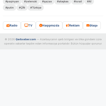
#paşinyan
#zelenski
#qazax
#atəşkəs
#israil
#Aİ
#putin
#ÇİN
#Türkiyə
Radio
TV
Haqqımızda
Reklam
Əlaqə
© 2026
Qerbxeber.com
— Azərbaycanın qərb bölgəsi və ölkə gündəmi üzrə
operativ xəbərlər təqdim edən informasiya portalıdır. Bütün hüquqlar qorunur.