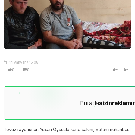
14 yanvar / 15:08
0
0
A
A
Burada
sizin
reklamın
Tovuz rayonunun Yuxarı Öysüzlü kənd sakini, Vətən müharibəsi