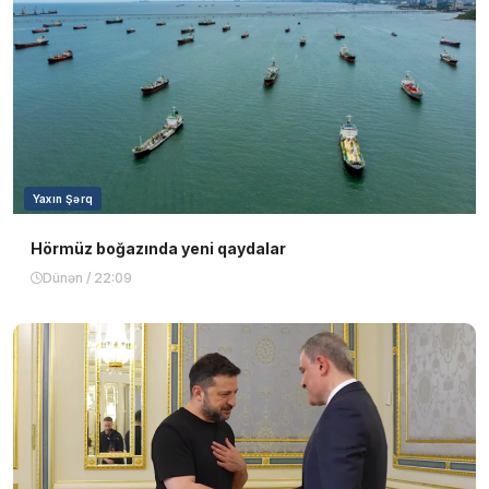
Yaxın Şərq
Hörmüz boğazında yeni qaydalar
Dünən / 22:09