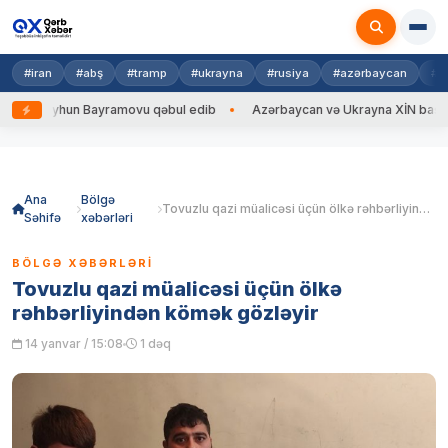
#iran
#abş
#tramp
#ukrayna
#rusiya
#azərbaycan
#h
un Bayramovu qəbul edib
Azərbaycan və Ukrayna XİN başçıları arasında
Skip
to
content
Ana
Bölgə
Tovuzlu qazi müalicəsi üçün ölkə rəhbərliyindən kömək gözləyir
Səhifə
xəbərləri
BÖLGƏ XƏBƏRLƏRI
Tovuzlu qazi müalicəsi üçün ölkə
rəhbərliyindən kömək gözləyir
14 yanvar / 15:08
1 dəq