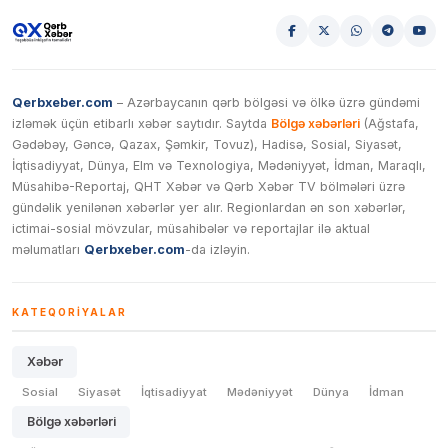
Qerbxeber.com
– Azərbaycanın qərb bölgəsi və ölkə üzrə gündəmi
izləmək üçün etibarlı xəbər saytıdır. Saytda
Bölgə xəbərləri
(Ağstafa,
Gədəbəy, Gəncə, Qazax, Şəmkir, Tovuz), Hadisə, Sosial, Siyasət,
İqtisadiyyat, Dünya, Elm və Texnologiya, Mədəniyyət, İdman, Maraqlı,
Müsahibə-Reportaj, QHT Xəbər və Qərb Xəbər TV bölmələri üzrə
gündəlik yenilənən xəbərlər yer alır. Regionlardan ən son xəbərlər,
ictimai-sosial mövzular, müsahibələr və reportajlar ilə aktual
məlumatları
Qerbxeber.com
-da izləyin.
KATEQORIYALAR
Xəbər
Sosial
Siyasət
İqtisadiyyat
Mədəniyyət
Dünya
İdman
Bölgə xəbərləri