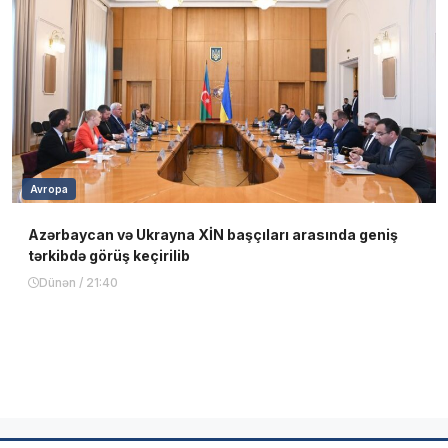
Avropa
Azərbaycan və Ukrayna XİN başçıları arasında geniş
tərkibdə görüş keçirilib
Dünən / 21:40