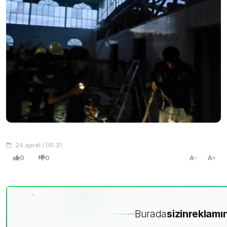
24 aprel / 00:31
0
0
A
A
Burada
sizin
reklamın