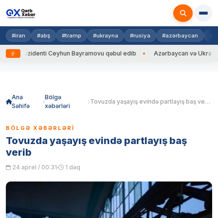
#iran
#abş
#tramp
#ukrayna
#rusiya
#azərbaycan
#h
rezidenti Ceyhun Bayramovu qəbul edib
Azərbaycan və Ukrayna XİN baş
Skip
to
content
Ana
Bölgə
Tovuzda yaşayış evində partlayış baş verib
Səhifə
xəbərləri
BÖLGƏ XƏBƏRLƏRI
Tovuzda yaşayış evində partlayış baş
verib
24 aprel / 00:31
1 dəq