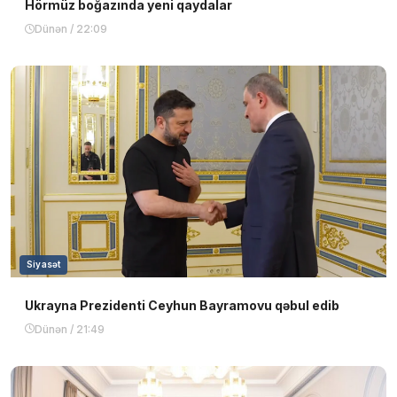
Hörmüz boğazında yeni qaydalar
Dünən / 22:09
Siyasət
Ukrayna Prezidenti Ceyhun Bayramovu qəbul edib
Dünən / 21:49