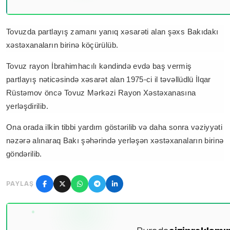
Tovuzda partlayış zamanı yanıq xəsarəti alan şəxs Bakıdakı
xəstəxanaların birinə köçürülüb.
Tovuz rayon İbrahimhacılı kəndində evdə baş vermiş
partlayış nəticəsində xəsarət alan 1975-ci il təvəllüdlü İlqar
Rüstəmov öncə Tovuz Mərkəzi Rayon Xəstəxanasına
yerləşdirilib.
Ona orada ilkin tibbi yardım göstərilib və daha sonra vəziyyəti
nəzərə alınaraq Bakı şəhərində yerləşən xəstəxanaların birinə
göndərilib.
PAYLAŞ