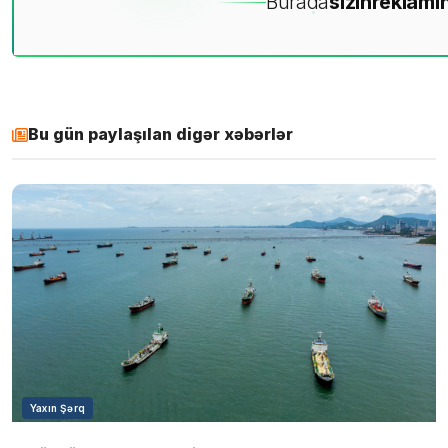
Burada
sizin
reklamın
Bu gün paylaşılan digər xəbərlər
Yaxın Şərq