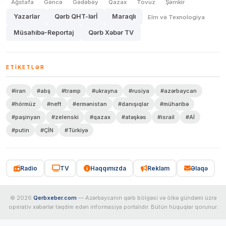
Ağstafa
Gəncə
Gədəbəy
Qazax
Tovuz
Şəmkir
Yazarlar
Qərb QHT-lərİ
Maraqlı
Elm və Texnologiya
Müsahibə-Reportaj
Qərb Xəbər TV
ETIKETLƏR
#iran
#abş
#tramp
#ukrayna
#rusiya
#azərbaycan
#hörmüz
#neft
#ermənistan
#danışıqlar
#müharibə
#paşinyan
#zelenski
#qazax
#atəşkəs
#israil
#Aİ
#putin
#ÇİN
#Türkiyə
Radio
TV
Haqqımızda
Reklam
Əlaqə
© 2026
Qerbxeber.com
— Azərbaycanın qərb bölgəsi və ölkə gündəmi üzrə
operativ xəbərlər təqdim edən informasiya portalıdır. Bütün hüquqlar qorunur.