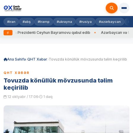
#iran
#abş
#tramp
#ukrayna
#rusiya
#azərbaycan
#h
ayna Prezidenti Ceyhun Bayramovu qəbul edib
Azərbaycan və Ukrayna 
Skip
to
content
Ana Səhifə
QHT Xəbər
Tovuzda könüllük mövzusunda təlim keçirilib
QHT XƏBƏR
Tovuzda könüllük mövzusunda təlim
keçirilib
12 oktyabr / 17:06
1 dəq