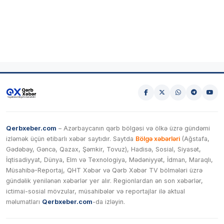
Qerbxeber.com
– Azərbaycanın qərb bölgəsi və ölkə üzrə gündəmi
izləmək üçün etibarlı xəbər saytıdır. Saytda
Bölgə xəbərləri
(Ağstafa,
Gədəbəy, Gəncə, Qazax, Şəmkir, Tovuz), Hadisə, Sosial, Siyasət,
İqtisadiyyat, Dünya, Elm və Texnologiya, Mədəniyyət, İdman, Maraqlı,
Müsahibə-Reportaj, QHT Xəbər və Qərb Xəbər TV bölmələri üzrə
gündəlik yenilənən xəbərlər yer alır. Regionlardan ən son xəbərlər,
ictimai-sosial mövzular, müsahibələr və reportajlar ilə aktual
məlumatları
Qerbxeber.com
-da izləyin.