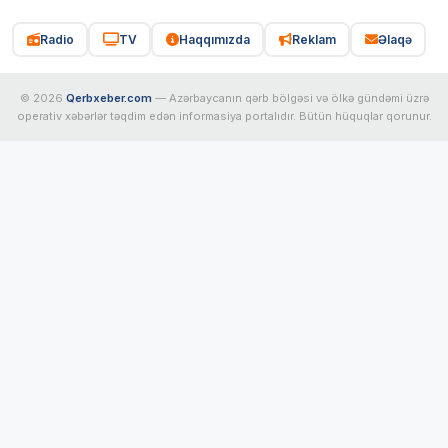
Radio
TV
Haqqımızda
Reklam
Əlaqə
© 2026
Qerbxeber.com
— Azərbaycanın qərb bölgəsi və ölkə gündəmi üzrə
operativ xəbərlər təqdim edən informasiya portalıdır. Bütün hüquqlar qorunur.