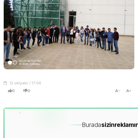
12 oktyabr / 17:06
0
0
A
A
Burada
sizin
reklamın