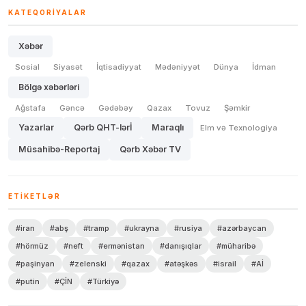
KATEQORIYALAR
Xəbər
Sosial
Siyasət
İqtisadiyyat
Mədəniyyət
Dünya
İdman
Bölgə xəbərləri
Ağstafa
Gəncə
Gədəbəy
Qazax
Tovuz
Şəmkir
Yazarlar
Qərb QHT-lərİ
Maraqlı
Elm və Texnologiya
Müsahibə-Reportaj
Qərb Xəbər TV
ETIKETLƏR
#iran
#abş
#tramp
#ukrayna
#rusiya
#azərbaycan
#hörmüz
#neft
#ermənistan
#danışıqlar
#müharibə
#paşinyan
#zelenski
#qazax
#atəşkəs
#israil
#Aİ
#putin
#ÇİN
#Türkiyə