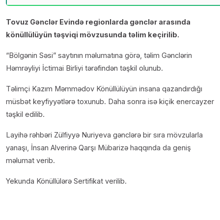
Tovuz Gənclər Evində regionlarda gənclər arasında
könüllülüyün təşviqi mövzusunda təlim keçirilib.
“Bölgənin Səsi” saytının məlumatına görə, təlim Gənclərin
Həmrəyliyi İctimai Birliyi tərəfindən təşkil olunub.
Təlimçi Kazım Məmmədov Könüllülüyün insana qazandırdığı
müsbət keyfiyyətlərə toxunub. Daha sonra isə kiçik enercayzer
təşkil edilib.
Layihə rəhbəri Zülfiyyə Nuriyeva gənclərə bir sıra mövzularla
yanaşı, İnsan Alverinə Qarşı Mübarizə haqqında da geniş
məlumat verib.
Yekunda Könüllülərə Sertifikat verilib.