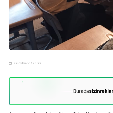
29 oktyabr / 23:29
Burada
sizin
rekla