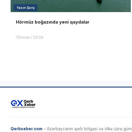
Yaxın Şərq
Hörmüz boğazında yeni qaydalar
Dünən / 22:09
Qerbxeber.com
– Azərbaycanın qərb bölgəsi və ölkə üzrə gündə