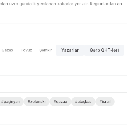
ri üzrə gündəlik yenilənən xəbərlər yer alır. Regionlardan ən
Qazax
Tovuz
Şəmkir
Yazarlar
Qərb QHT-lərİ
#paşinyan
#zelenski
#qazax
#atəşkəs
#israil