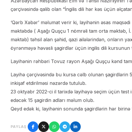
Azərbaycan Respublikası Elm və Təhsil Nazirliyinin Tə
çərçivəsində qalib olan “İngilis dili hər kəs üçün əlçatandı
‘Qərb Xəbər’ məlumat verir ki, layihənin əsas məqsə
məktəbdə ( Aşağı Quşçu 1 nömrəli tam orta məktəb, İ
məktəb) təhsil alan şəhid, qazi ailələrindən, onların ya
öyrənməyə həvəsli şagirdlər üçün ingilis dili kursunun tə
Layihənin rəhbəri Tovuz rayon Aşağı Quşçu kənd tam o
Layihə çərçivəsində bu kursa cəlb olunan şagirdlərin 5
inkişaf etdirilməsi nəzərdə tutulub.
23 oktyabr 2022-ci il tarixdə layihəyə seçim üçün test i
edəcək 15 şagirdin adları məlum olub.
Qeyd edək ki, layihənin sonunda şagirdlərin hər birinə t
PAYLAŞ