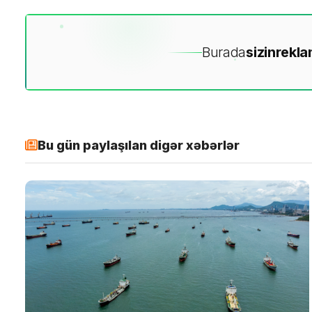
Burada
sizin
rekla
Bu gün paylaşılan digər xəbərlər