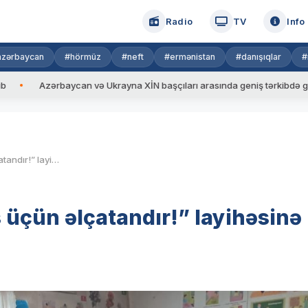
Radio
TV
Info
azərbaycan
#hörmüz
#neft
#ermənistan
#danışıqlar
#
zərbaycan və Ukrayna XİN başçıları arasında geniş tərkibdə görüş keçiri
Tovuzda “İngilis dili hər kəs üçün əlçatandır!” layihəsinə start verilib
s üçün əlçatandır!” layihəsinə