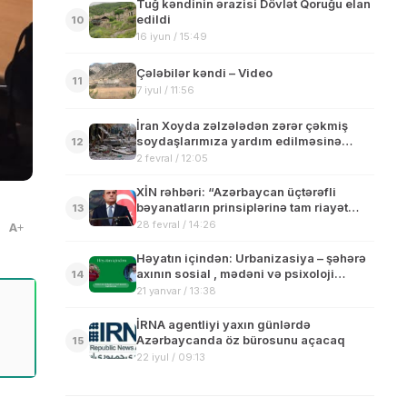
Tuğ kəndinin ərazisi Dövlət Qoruğu elan
edildi
10
16 iyun / 15:49
Çələbilər kəndi – Video
11
7 iyul / 11:56
İran Xoyda zəlzələdən zərər çəkmiş
soydaşlarımıza yardım edilməsinə
12
imkan vermir
2 fevral / 12:05
XİN rəhbəri: “Azərbaycan üçtərəfli
bəyanatların prinsiplərinə tam riayət
13
edilməsinin tərəfdarıdır”
28 fevral / 14:26
A
Həyatın içindən: Urbanizasiya – şəhərə
axının sosial , mədəni və psixoloji
14
problemləri
21 yanvar / 13:38
İRNA agentliyi yaxın günlərdə
Azərbaycanda öz bürosunu açacaq
15
22 iyul / 09:13