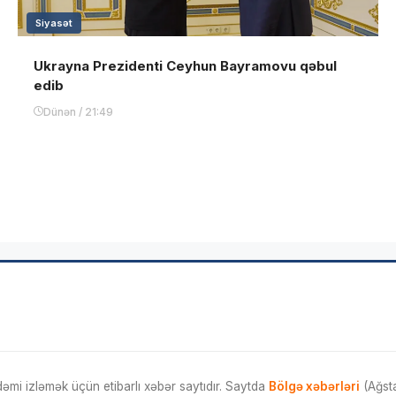
Siyasət
Ukrayna Prezidenti Ceyhun Bayramovu qəbul
edib
Dünən / 21:49
mi izləmək üçün etibarlı xəbər saytıdır. Saytda
Bölgə xəbərləri
(Ağsta