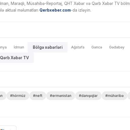
İdman, Maraqlı, Müsahibə-Reportaj, QHT Xəbər və Qərb Xəbər TV bölmələ
ilə aktual məlumatları
Qerbxeber.com
-da izləyin.
ünya
İdman
Bölgə xəbərləri
Ağstafa
Gəncə
Gədəbəy
Qərb Xəbər TV
an
#hörmüz
#neft
#ermənistan
#danışıqlar
#müharibə