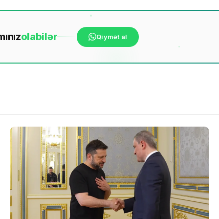
mınız
ola
bilər
Qiymət al