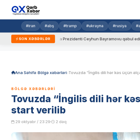
#iran
#abş
#tramp
#ukrayna
#rusiya
#
dalar
Ukrayna Prezidenti Ceyhun Bayramovu qəbul edib
A
SON XƏBƏRLƏR
Skip
to
content
Ana Səhifə
Bölgə xəbərləri
BÖLGƏ XƏBƏRLƏRI
Tovuzda “İngilis dili hər kə
start verilib
29 oktyabr / 23:29
2 dəq