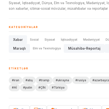
Siyasət, İqtisadiyyat, Dünya, Elm və Texnologiya, Mədəniyyət, 
son xəbərlər, ictimai-sosial mövzular, müsahibələr və reportajlar 
KATEQORIYALAR
Xəbər
Sosial
Siyasət
İqtisadiyyat
Mədəniyyət
D
Maraqlı
Elm və Texnologiya
Müsahibə-Reportaj
ETIKETLƏR
#iran
#abş
#tramp
#ukrayna
#rusiya
#azərbayc
#Aİ
#putin
#ÇİN
#Türkiyə