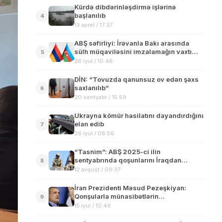
Kürdə dibdərinləşdirmə işlərinə
başlanılıb
4
13 aprel / 17:37
ABŞ səfirliyi: İrəvanla Bakı arasında
sülh müqaviləsini imzalamağın vaxtı
5
çatıb
26 iyul / 10:48
DİN: “Tovuzda qanunsuz ov edən şəxs
saxlanılıb”
6
20 sentyabr / 15:59
Ukrayna kömür hasilatını dayandırdığını
elan edib
7
26 iyul / 08:56
“Tasnim”: ABŞ 2025-ci ilin
sentyabrında qoşunlarını İraqdan
8
çıxarmağa başlayacaq
12 avqust / 09:37
İran Prezidenti Məsud Pezeşkiyan:
Qonşularla münasibətlərin
9
möhkəmləndirilməsinə üstünlük verirəm
15 iyul / 10:46