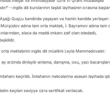
hsildə İnkişaf və İnnovasiyalar üzrə VI Qrant müsabiqəsi
r!” – ingilis dili kurslarının təşkili layihəsinin icrasına başlan
di Aşağı Quşçu kəndində yaşayan və həmin kənddə yerləşən 
. Mürşüdov adına tam orta məktəb, İ. Bayramov adına tam 
xınlarından, eləcə də maddi imkanı zəif olan istedadlı,
şkilidir.
rta məktəbinin ingilis dili müəllimi Leyla Məmmədovadır.
 ay ərzində dinləyib-anlama, danışma, oxu, yazı bacarıqlar
mtahanı keçirilib. İmtahanın nəticələrinə əsasən layihədə işt
əlim keçilən səviyyə üzrə sertifikat veriləcək.