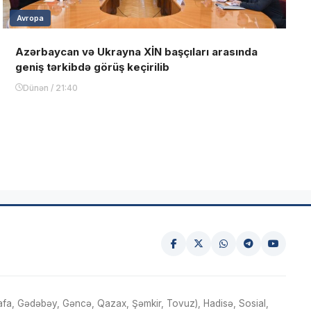
Avropa
Azərbaycan və Ukrayna XİN başçıları arasında
geniş tərkibdə görüş keçirilib
Dünən / 21:40
fa, Gədəbəy, Gəncə, Qazax, Şəmkir, Tovuz), Hadisə, Sosial,