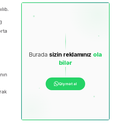
ılıb.
3
orta
Burada
sizin
reklamınız
ola
bilər
ının
Qiymət al
irak