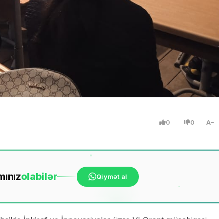
0
0
A
mınız
ola
bilər
Qiymət al