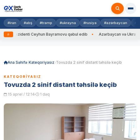
#iran
#abş
#tramp
#ukrayna
#rusiya
#azərbaycan
#h
rezidenti Ceyhun Bayramovu qəbul edib
Azərbaycan və Ukrayna XİN baş
Skip
to
content
Ana Səhifə
Kateqoriyasız
Tovuzda 2 sinif distant təhsilə keçib
KATEQORIYASIZ
Tovuzda 2 sinif distant təhsilə keçib
15 aprel / 12:14
1 dəq