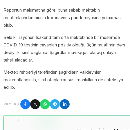
Reportun məlumatına görə, buna səbəb məktəbin
müəllimlərindən birinin koronavirus pandemiyasına yoluxması
olub.
Belə ki, rayonun İsakənd tam orta məktəbində bir müəllimdə
COVID-19 testinin cavabları pozitiv olduğu üçün müəllimin dərs
dediyi iki sinif bağlanıb. Şagirdlər müvəqqəti olaraq onlayn
təhsil alacaqlar.
Məktəb rəhbərliyi tərəfindən şagirdlərin valideynləri
məlumatlandırılıb, sinif otaqları xüsusi məhlullarla dezinfeksiya
edilib.
PAYLAŞ