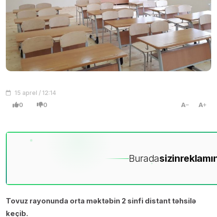
15 aprel / 12:14
0
0
A
A
Burada
sizin
reklamın
Tovuz rayonunda orta məktəbin 2 sinfi distant təhsilə
keçib.