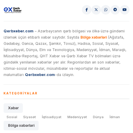
Qerbxeber.com
– Azərbaycanın qərb bölgəsi və ölkə üzrə gündəmi
izləmək üçün etibarlı xəbər saytıdır. Saytda
Bölgə xəbərləri
(Ağstafa,
Gədəbəy, Gəncə, Qazax, Şəmkir, Tovuz), Hadisə, Sosial, Siyasət,
İqtisadiyyat, Dünya, Elm və Texnologiya, Mədəniyyət, İdman, Maraqlı,
Müsahibə-Reportaj, QHT Xəbər və Qərb Xəbər TV bölmələri üzrə
gündəlik yenilənən xəbərlər yer alır. Regionlardan ən son xəbərlər,
ictimai-sosial mövzular, müsahibələr və reportajlar ilə aktual
məlumatları
Qerbxeber.com
-da izləyin.
KATEQORIYALAR
Xəbər
Sosial
Siyasət
İqtisadiyyat
Mədəniyyət
Dünya
İdman
Bölgə xəbərləri