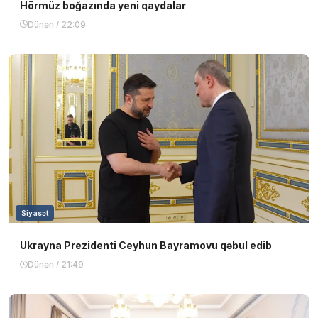
Hörmüz boğazında yeni qaydalar
Dünən / 22:09
Siyasət
Ukrayna Prezidenti Ceyhun Bayramovu qəbul edib
Dünən / 21:49