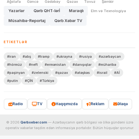
Ağstafa
Gəncə
Gədəbəy
Qazax
Tovuz
Şəmkir
Yazarlar
Qərb QHT-lərİ
Maraqlı
Elm və Texnologiya
Müsahibə-Reportaj
Qərb Xəbər TV
ETIKETLƏR
#iran
#abş
#tramp
#ukrayna
#rusiya
#azərbaycan
#hörmüz
#neft
#ermənistan
#danışıqlar
#müharibə
#paşinyan
#zelenski
#qazax
#atəşkəs
#israil
#Aİ
#putin
#ÇİN
#Türkiyə
Radio
TV
Haqqımızda
Reklam
Əlaqə
© 2026
Qerbxeber.com
— Azərbaycanın qərb bölgəsi və ölkə gündəmi üzrə
operativ xəbərlər təqdim edən informasiya portalıdır. Bütün hüquqlar qorunur.