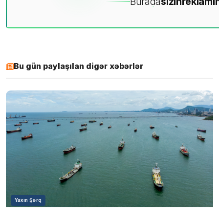
Burada
sizin
reklamın
Bu gün paylaşılan digər xəbərlər
Yaxın Şərq