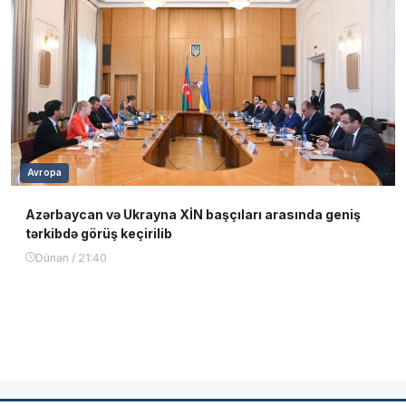
Avropa
Azərbaycan və Ukrayna XİN başçıları arasında geniş
tərkibdə görüş keçirilib
Dünən / 21:40