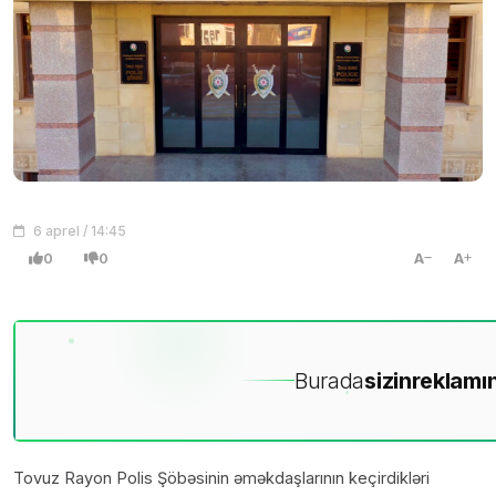
6 aprel / 14:45
0
0
A
A
Burada
sizin
reklamın
Tovuz Rayon Polis Şöbəsinin əməkdaşlarının keçirdikləri