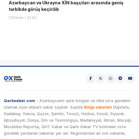
Azərbaycan və Ukrayna XİN başçıları arasında geniş
tərkibdə görüş keçirilib
Dünən / 21:40
Qerbxeber.com
– Azərbaycanın qərb bölgəsi və ölkə üzrə gündəmi
izləmək üçün etibarlı xəbər saytıdır. Saytda
Bölgə xəbərləri
(Ağstafa,
Gədəbəy, Gəncə, Qazax, Şəmkir, Tovuz), Hadisə, Sosial, Siyasət,
İqtisadiyyat, Dünya, Elm və Texnologiya, Mədəniyyət, İdman, Maraqlı,
Müsahibə-Reportaj, QHT Xəbər və Qərb Xəbər TV bölmələri üzrə
gündəlik yenilənən xəbərlər yer alır. Regionlardan ən son xəbərlər,