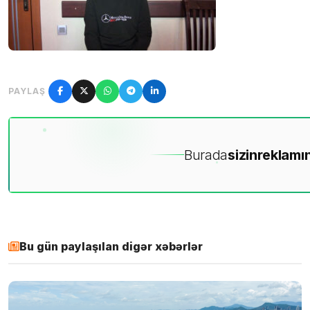
PAYLAŞ
Burada
sizin
reklamın
Bu gün paylaşılan digər xəbərlər