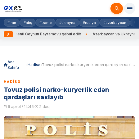
#iran
#abş
#tramp
#ukrayna
#rusiya
#azərbaycan
#h
enti Ceyhun Bayramovu qəbul edib
Azərbaycan və Ukrayna XİN başçıları
Skip
to
content
Ana
Hadisə
Tovuz polisi narko-kuryerlik edən qardaşları saxlayıb
Səhifə
HADISƏ
Tovuz polisi narko-kuryerlik edən
qardaşları saxlayıb
6 aprel / 14:45
2 dəq