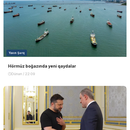
Yaxın Şərq
Hörmüz boğazında yeni qaydalar
Dünən / 22:09