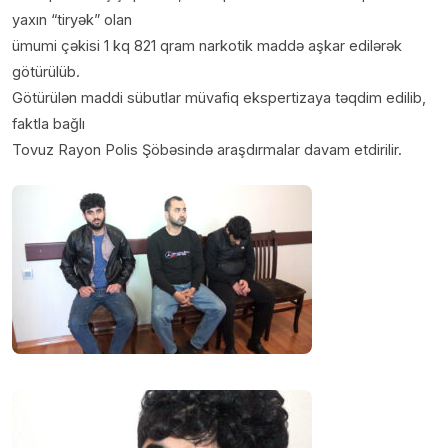
yaxın “tiryək” olan
ümumi çəkisi 1 kq 821 qram narkotik maddə aşkar edilərək
götürülüb.
Götürülən maddi sübutlar müvafiq ekspertizaya təqdim edilib,
faktla bağlı
Tovuz Rayon Polis Şöbəsində araşdırmalar davam etdirilir.