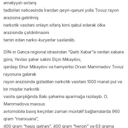
əməliyyat-axtarış
tədbirləri nəticəsində İrandan qeyri-qanuni yolla Tovuz rayon
ərazisinə gətirilmiş
narkotik vasitəni onlayn sifariş kimi qəbul edərək ölkə
ərazisində çatdırılmasını
təmin edən narko-kuryerlər saxlanılıb.
DİN-in Gəncə regional idrəsindən “Qərb Xəbər”ə verilən xəbərə
görə, Yevlax şəhər sakini Elçin Mikayılov,
qardaşı Elnur Mikayılov və həmyerlisi Orxan Məmmədov Tovuz
rayonuna gələrək
rayon ərazisində gizlədilən narkotik vasitəni 1000 manat pul və
bir miqdar narkotik
vasitə qarşılığında Bakı şəhərinə aparmağa razılaşıb. O.
Məmmədova məxsus
avtomobilə baxış keçirilən zaman müxtəlif bağlamalarda 960
qram “marixuana”,
400 qram “həşiş qətranı”, 400 qram “heroin” və 63 qrama