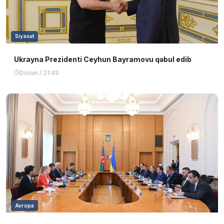
Siyasət
Ukrayna Prezidenti Ceyhun Bayramovu qəbul edib
Dünən / 21:49
Avropa