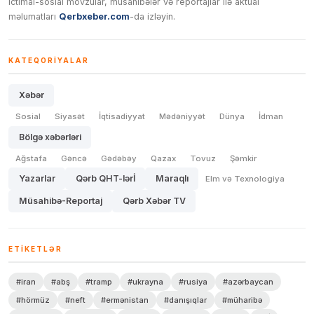
ictimai-sosial mövzular, müsahibələr və reportajlar ilə aktual
məlumatları
Qerbxeber.com
-da izləyin.
KATEQORIYALAR
Xəbər
Sosial
Siyasət
İqtisadiyyat
Mədəniyyət
Dünya
İdman
Bölgə xəbərləri
Ağstafa
Gəncə
Gədəbəy
Qazax
Tovuz
Şəmkir
Yazarlar
Qərb QHT-lərİ
Maraqlı
Elm və Texnologiya
Müsahibə-Reportaj
Qərb Xəbər TV
ETIKETLƏR
#iran
#abş
#tramp
#ukrayna
#rusiya
#azərbaycan
#hörmüz
#neft
#ermənistan
#danışıqlar
#müharibə