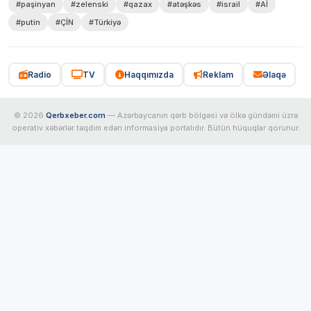
#paşinyan
#zelenski
#qazax
#atəşkəs
#israil
#Aİ
#putin
#ÇİN
#Türkiyə
Radio
TV
Haqqımızda
Reklam
Əlaqə
© 2026
Qerbxeber.com
— Azərbaycanın qərb bölgəsi və ölkə gündəmi üzrə
operativ xəbərlər təqdim edən informasiya portalıdır. Bütün hüquqlar qorunur.