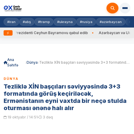
#iran
#abş
#tramp
#ukrayna
#rusiya
#azərbaycan
#h
na Prezidenti Ceyhun Bayramovu qəbul edib
Azərbaycan və Ukrayna XİN
Skip
to
content
Ana
Dünya
Tezliklə XİN başçıları səviyyəsində 3+3 formatında görüş keçiriləcək, Ermənistanın eyni vaxtda bir neçə stulda oturması ənənə halı alır
Səhifə
DÜNYA
Tezliklə XİN başçıları səviyyəsində 3+3
formatında görüş keçiriləcək,
Ermənistanın eyni vaxtda bir neçə stulda
oturması ənənə halı alır
19 oktyabr / 14:51
3 dəq