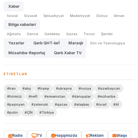
Xəbər
Sosial
Siyasət
İqtisadiyyat
Mədəniyyət
Dünya
İdman
Bölgə xəbərləri
Ağstafa
Gəncə
Gədəbəy
Qazax
Tovuz
Şəmkir
Yazarlar
Qərb QHT-lərİ
Maraqlı
Elm və Texnologiya
Müsahibə-Reportaj
Qərb Xəbər TV
ETIKETLƏR
#iran
#abş
#tramp
#ukrayna
#rusiya
#azərbaycan
#hörmüz
#neft
#ermənistan
#danışıqlar
#müharibə
#paşinyan
#zelenski
#qazax
#atəşkəs
#israil
#Aİ
#putin
#ÇİN
#Türkiyə
Radio
TV
Haqqımızda
Reklam
Əlaqə