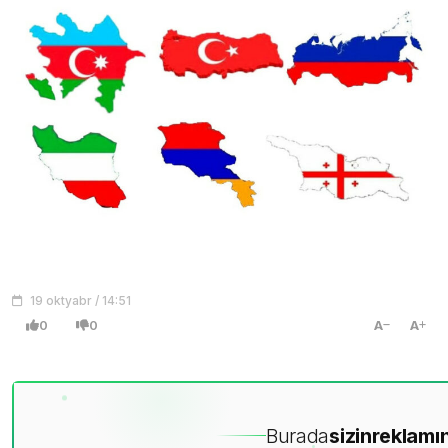
19 oktyabr / 14:51
0
0
A
A
Burada
sizin
reklamın