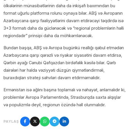
ölkələrinin münasibətlərinin daha da inkişafı baxımından bu
format uğurlu platforma rolunu oynaya bilər. ABŞ və Avropanın
Azərbaycana qarşı fəaliyyətlərini davam etdirəcəyi təqdirdə isə
3+3 formatı daha da güclənəcək və “regional problemlərin həlli
regiondadır” prinsipi daha da möhkəmlənəcək.
Bundan başqa, ABŞ və Avropa bugünkü reallığı qəbul etmədən
Azərbaycana qarşı qərəzli və riyakar siyasətini davam etdirsə,
Qərbin ayağı Cənubi Qafqazdan birdəfəlik kəsilə bilər. Qərb
dairələri hər halda vəziyyəti düzgün qiymətləndirməli,
buraxdıqları strateji səhvləri davam etdirməməlidir.
Ermənistan isə ağlını başına toplamalı və nəhayət, anlamalıdır ki,
problemlər Avropa Parlamentində, Strasburqda saxta alqışlar
və populizmlə deyil, regionun özündə həll olunmalıdır.
PAYLAŞ