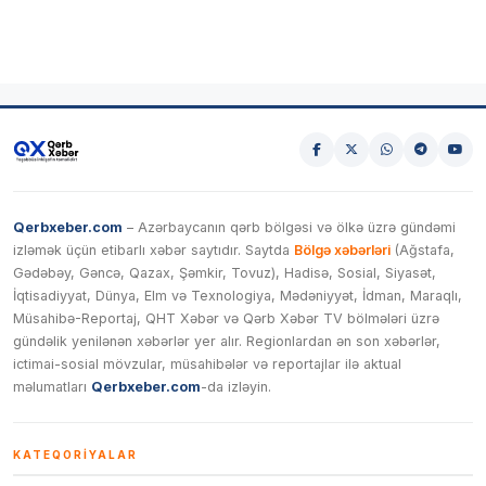
Qerbxeber.com
– Azərbaycanın qərb bölgəsi və ölkə üzrə gündəmi
izləmək üçün etibarlı xəbər saytıdır. Saytda
Bölgə xəbərləri
(Ağstafa,
Gədəbəy, Gəncə, Qazax, Şəmkir, Tovuz), Hadisə, Sosial, Siyasət,
İqtisadiyyat, Dünya, Elm və Texnologiya, Mədəniyyət, İdman, Maraqlı,
Müsahibə-Reportaj, QHT Xəbər və Qərb Xəbər TV bölmələri üzrə
gündəlik yenilənən xəbərlər yer alır. Regionlardan ən son xəbərlər,
ictimai-sosial mövzular, müsahibələr və reportajlar ilə aktual
məlumatları
Qerbxeber.com
-da izləyin.
KATEQORIYALAR