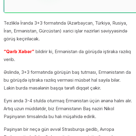
Tezliklə İranda 3+3 formatında (Azərbaycan, Türkiyə, Rusiya,
İran, Ermənistan, Gürcüstan) xarici işlər nazirləri səviyyəsində
görüş keçiriləcək.
“Qərb Xəbər”
bildirir ki, Ermənistan da görüşdə iştiraka razılıq
verib.
Əslində, 3+3 formatında görüşün baş tutması, Ermənistanın da
bu görüşdə iştiraka razılıq verməsi müsbət hal sayıla bilər.
Lakin burda məsələnin başqa tərəfi diqqət çəkir.
Eyni anda 3-4 stulda oturmaq Ermənistan üçün ənənə halını alır.
Artıq uzun müddətdir, biz Ermənistanın Baş naziri Nikol
Paşinyanın timsalında bu halı müşahidə edirik.
Paşinyan bir neçə gün əvvəl Strasburqa gedib, Avropa