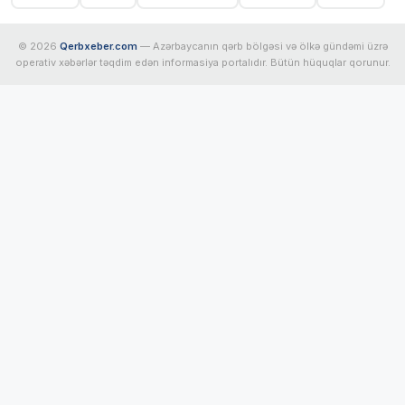
© 2026
Qerbxeber.com
— Azərbaycanın qərb bölgəsi və ölkə gündəmi üzrə
operativ xəbərlər təqdim edən informasiya portalıdır. Bütün hüquqlar qorunur.