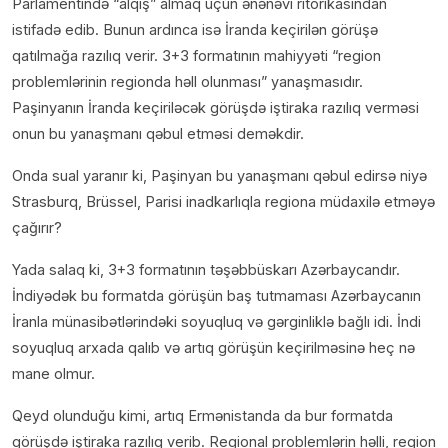
Parlamentində “alqış” almaq üçün ənənəvi ritorikasından
istifadə edib. Bunun ardınca isə İranda keçirilən görüşə
qatılmağa razılıq verir. 3+3 formatının mahiyyəti “region
problemlərinin regionda həll olunması” yanaşmasıdır.
Paşinyanın İranda keçiriləcək görüşdə iştiraka razılıq verməsi
onun bu yanaşmanı qəbul etməsi deməkdir.
Onda sual yaranır ki, Paşinyan bu yanaşmanı qəbul edirsə niyə
Strasburq, Brüssel, Parisi inadkarlıqla regiona müdaxilə etməyə
çağırır?
Yada salaq ki, 3+3 formatının təşəbbüskarı Azərbaycandır.
İndiyədək bu formatda görüşün baş tutmaması Azərbaycanın
İranla münasibətlərindəki soyuqluq və gərginliklə bağlı idi. İndi
soyuqluq arxada qalıb və artıq görüşün keçirilməsinə heç nə
mane olmur.
Qeyd olunduğu kimi, artıq Ermənistanda da bur formatda
görüşdə iştiraka razılıq verib. Regional problemlərin həlli, region