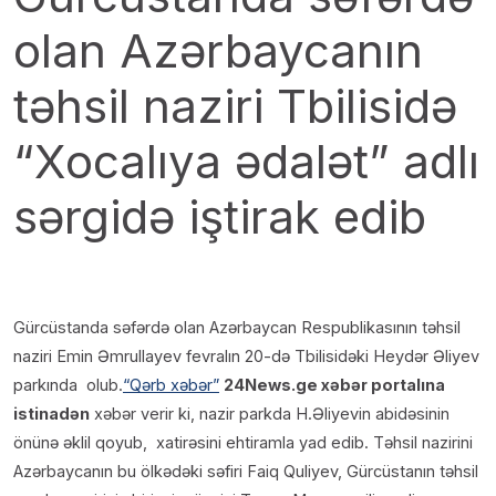
olan Azərbaycanın
təhsil naziri Tbilisidə
“Xocalıya ədalət” adlı
sərgidə iştirak edib
Gürcüstanda səfərdə olan Azərbaycan Respublikasının təhsil
naziri Emin Əmrullayev fevralın 20-də Tbilisidəki Heydər Əliyev
parkında olub.
“Qərb xəbər”
24News.ge xəbər portalına
istinadən
xəbər verir ki, nazir parkda H.Əliyevin abidəsinin
önünə əklil qoyub, xatirəsini ehtiramla yad edib. Təhsil nazirini
Azərbaycanın bu ölkədəki səfiri Faiq Quliyev, Gürcüstanın təhsil