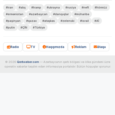
#iran
#abş
#tramp
#ukrayna
#rusiya
#neft
#hörmüz
#ermənistan
#azərbaycan
#danışıqlar
#müharibə
#paşinyan
#qazax
#atəşkəs
#zelenski
#israil
#Aİ
#putin
#ÇİN
#Türkiyə
Radio
TV
Haqqımızda
Reklam
Əlaqə
© 2026
Qerbxeber.com
— Azərbaycanın qərb bölgəsi və ölkə gündəmi üzrə
operativ xəbərlər təqdim edən informasiya portalıdır. Bütün hüquqlar qorunur.