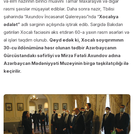
və elm nazirinin birinci müavini Tamar Maxaraşvili və digər
rəsmi şəxslər müşayiət ediblər. Daha sonra nazir, Tbilisi
şəhərində “Axundov İncəsənət Qalereyası”nda “
Xocalıya
ədalət”
adlı sərginin açılışında iştirak edib. Sərgidə Bakıdan
gətirilən Xocalı faciəsini əks etdirən 60-a yaxın rəsm əsərləri və
əl işləri təqdim olunub.
Qeyd edək ki, Xocalı soyqırımının
30-cu ildönümünə həsr olunan tədbir Azərbaycanın
Gürcüstandakı səfirliyi və Mirzə Fətəli Axundov adına
Azərbaycan Mədəniyyəti Muzeyinin birgə təşkilatçılığı ilə
keçirilir.