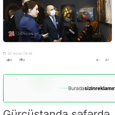
20 fevral / 19:26
0
0
A
A
Burada
sizin
reklamın
Gürcüstanda səfərdə