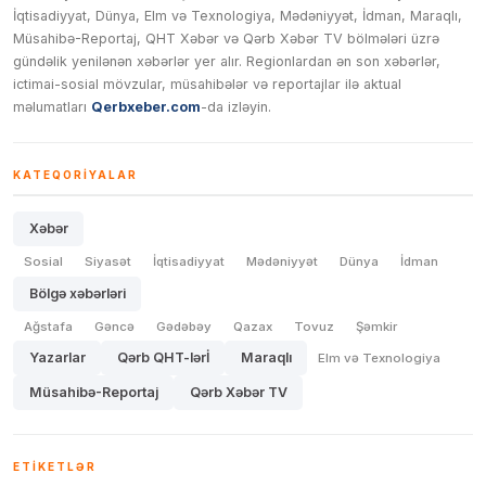
İqtisadiyyat, Dünya, Elm və Texnologiya, Mədəniyyət, İdman, Maraqlı,
Müsahibə-Reportaj, QHT Xəbər və Qərb Xəbər TV bölmələri üzrə
gündəlik yenilənən xəbərlər yer alır. Regionlardan ən son xəbərlər,
ictimai-sosial mövzular, müsahibələr və reportajlar ilə aktual
məlumatları
Qerbxeber.com
-da izləyin.
KATEQORIYALAR
Xəbər
Sosial
Siyasət
İqtisadiyyat
Mədəniyyət
Dünya
İdman
Bölgə xəbərləri
Ağstafa
Gəncə
Gədəbəy
Qazax
Tovuz
Şəmkir
Yazarlar
Qərb QHT-lərİ
Maraqlı
Elm və Texnologiya
Müsahibə-Reportaj
Qərb Xəbər TV
ETIKETLƏR