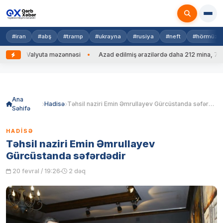
#iran
#abş
#tramp
#ukrayna
#rusiya
#neft
#hörmüz
Valyuta məzənnəsi
Azad edilmiş ərazilərdə daha 212 mina, 753 PHS
Skip
to
content
Ana
Hadisə
Təhsil naziri Emin Əmrullayev Gürcüstanda səfərdədir
Səhifə
HADISƏ
Təhsil naziri Emin Əmrullayev
Gürcüstanda səfərdədir
20 fevral / 19:26
2 dəq