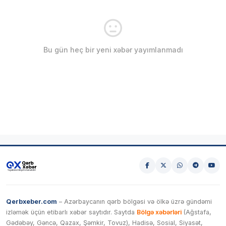
Bu gün heç bir yeni xəbər yayımlanmadı
Qerbxeber.com
– Azərbaycanın qərb bölgəsi və ölkə üzrə gündəmi
izləmək üçün etibarlı xəbər saytıdır. Saytda
Bölgə xəbərləri
(Ağstafa,
Gədəbəy, Gəncə, Qazax, Şəmkir, Tovuz), Hadisə, Sosial, Siyasət,