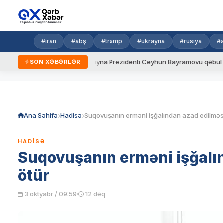
#iran
#abş
#tramp
#ukrayna
#rusiya
#
dalar
Ukrayna Prezidenti Ceyhun Bayramovu qəbul edib
A
SON XƏBƏRLƏR
Skip
to
content
Ana Səhifə
Hadisə
HADISƏ
Suqovuşanın erməni işğalın
ötür
3 oktyabr / 09:59
12 dəq