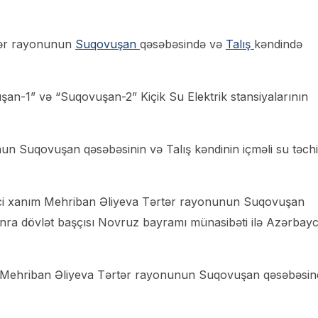
rtər rayonunun
Suqovuşan
qəsəbəsində və
Talış
kəndində
uşan-1” və “Suqovuşan-2” Kiçik Su Elektrik stansiyalarının
nun Suqovuşan qəsəbəsinin və Talış kəndinin içməli su təchi
rinci xanım Mehriban Əliyeva Tərtər rayonunun Suqovuşan
nra dövlət başçısı Novruz bayramı münasibəti ilə Azərbay
ım Mehriban Əliyeva Tərtər rayonunun Suqovuşan qəsəbəsin