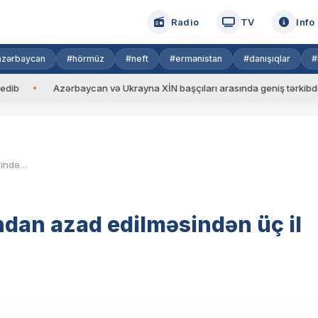
Radio
TV
Info
azərbaycan
#hörmüz
#neft
#ermənistan
#danışıqlar
#
zərbaycan və Ukrayna XİN başçıları arasında geniş tərkibdə görüş keçiri
Suqovuşanın erməni işğalından azad edilməsindən üç il ötür
dan azad edilməsindən üç il