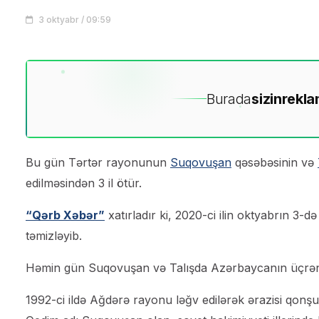
3 oktyabr / 09:59
Burada
sizin
rekla
Bu gün Tərtər rayonunun
Suqovuşan
qəsəbəsinin və
edilməsindən 3 il ötür.
“Qərb Xəbər”
xatırladır ki, 2020-ci ilin oktyabrın 3-
təmizləyib.
Həmin gün Suqovuşan və Talışda Azərbaycanın üçrəngli
1992-ci ildə Ağdərə rayonu ləğv edilərək ərazisi qon