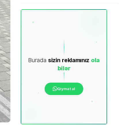
Burada
sizin
reklamınız
ola
bilər
Qiymət al