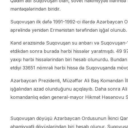
Qədim adı Suqovuşan olan, sovet hakimiyyəti illərində 
məntəqələrindən biridir.
Suqovuşan ilk dəfə 1991-1992-ci illərdə Azərbaycan Ord
aprelində yenidən Ermənistan tərəfindən işğal olunub.
Kənd ərazisində Suqovuşan su anbarı və Suqovuşan-1 su
etdikdən sonra burada hərbi hissələr yaratmışdı. 49 
yaxşı hərbi hissələrindən biri hesab olunurdu. Bunda
etdiyi 33651 nömrəli hərbi hissə də Suqovuşanda mövq
Azərbaycan Prezidenti, Müzəffər Ali Baş Komandan İl
işğalından azad olunduğunu açıqlayıb. Daha sonra A
komandanlıq edən general-mayor Hikmət Həsənovu S
Suqovuşan döyüşü Azərbaycan Ordusunun İkinci Qara
əhəmiyyətli döyüşlərindən biri hesab olunur. Suqovu