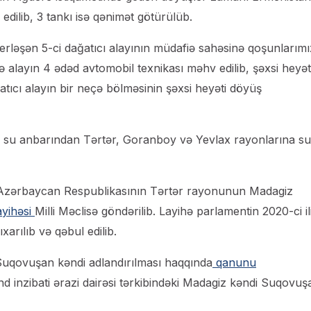
edilib, 3 tankı isə qənimət götürülüb.
erləşən 5-ci dağatıcı alayının müdafiə sahəsinə qoşunlarımı
ndə alayın 4 ədəd avtomobil texnikası məhv edilib, şəxsi heyət
tıcı alayın bir neçə bölməsinin şəxsi heyəti döyüş
su anbarından Tərtər, Goranboy və Yevlax rayonlarına s
ə “Azərbaycan Respublikasının Tərtər rayonunun Madagiz
ayihəsi
Milli Məclisə göndərilib. Layihə parlamentin 2020-ci il
arılıb və qəbul edilib.
Suqovuşan kəndi adlandırılması haqqında
qanunu
 inzibati ərazi dairəsi tərkibindəki Madagiz kəndi Suqovuş