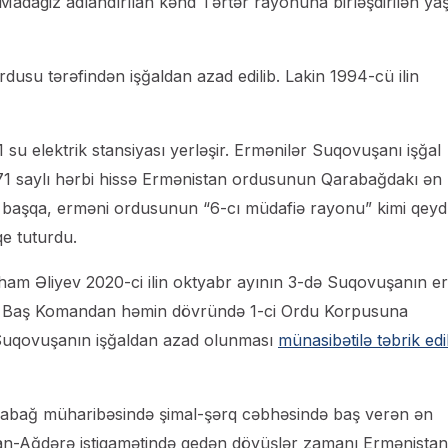
Madagiz adlandırılan kənd Tərtər rayonuna birləşdirilən ya
usu tərəfindən işğaldan azad edilib. Lakin 1994-cü ilin
 elektrik stansiyası yerləşir. Ermənilər Suqovuşanı işğal
971 saylı hərbi hissə Ermənistan ordusunun Qarabağdakı ən
n başqa, erməni ordusunun “6-cı müdafiə rayonu” kimi qeyd
e tuturdu.
ham Əliyev 2020-ci ilin oktyabr ayının 3-də Suqovuşanın e
li Baş Komandan həmin dövründə 1-ci Ordu Korpusuna
uqovuşanın işğaldan azad olunması
münasibətilə təbrik edi
bağ müharibəsində şimal-şərq cəbhəsində baş verən ən
şan-Ağdərə istiqamətində gedən döyüşlər zamanı Ermənistan