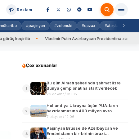
Reklam
müharibə
#paşinyan
#zelenski
#qazax
#atəşkəs
#isra
lib
Vladimir Putin Azərbaycan Prezidentinə zəng edib
Val
Çox oxunanlar
Bu gün Almatı şəhərində şahmat üzrə
dünya çempionatına start veriləcək
1
26 dekabr / 09:35
Hollandiya Ukrayna üçün PUA-ların
hazırlanmasına 400 milyon avro
2
ayıracaq
7 oktyabr / 12:06
Paşinyan Brüsseldə Azərbaycan və
Ermənistanın bir-birinin ərazi
3
bütövlüyünü tanımasını mühüm addım