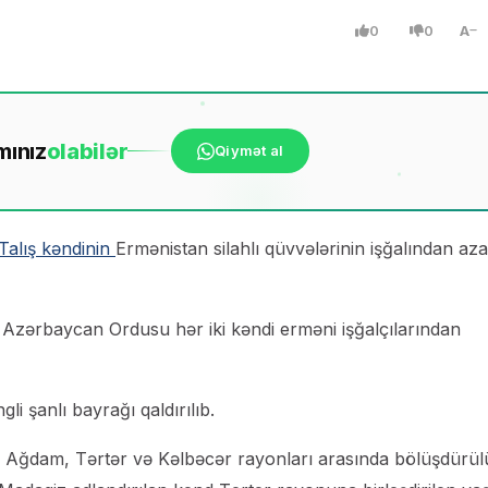
0
0
A
mınız
ola
bilər
Qiymət al
Talış kəndinin
Ermənistan silahlı qüvvələrinin işğalından az
də Azərbaycan Ordusu hər iki kəndi erməni işğalçılarından
 şanlı bayrağı qaldırılıb.
şu Ağdam, Tərtər və Kəlbəcər rayonları arasında bölüşdürül