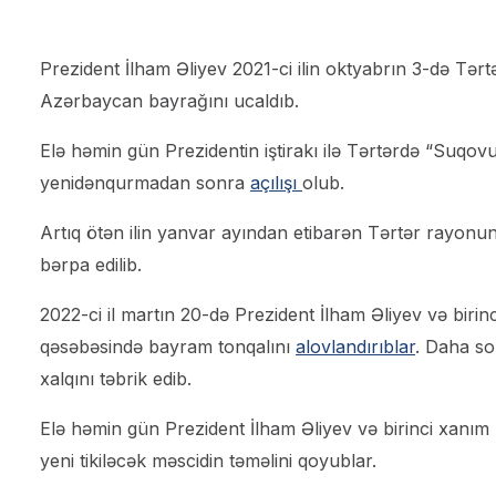
Prezident İlham Əliyev 2021-ci ilin oktyabrın 3-də Tə
Azərbaycan bayrağını ucaldıb.
Elə həmin gün Prezidentin iştirakı ilə Tərtərdə “Suqov
yenidənqurmadan sonra
açılışı
olub.
Artıq ötən ilin yanvar ayından etibarən Tərtər rayonu
bərpa edilib.
2022-ci il martın 20-də Prezident İlham Əliyev və bi
qəsəbəsində bayram tonqalını
alovlandırıblar
. Daha so
xalqını təbrik edib.
Elə həmin gün Prezident İlham Əliyev və birinci xan
yeni tikiləcək məscidin təməlini qoyublar.