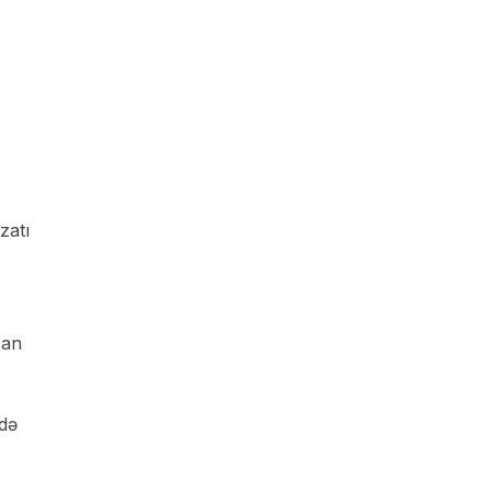
zatı
can
də