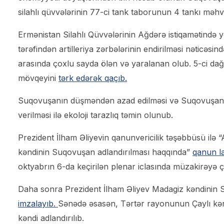
silahlı qüvvələrinin 77-ci tank taborunun 4 tankı məhv 
Ermənistan Silahlı Qüvvələrinin Ağdərə istiqamətində y
tərəfindən artilleriya zərbələrinin endirilməsi nəticəsi
arasında çoxlu sayda ölən və yaralanan olub. 5-ci dağa
mövqeyini
tərk edərək qaçıb.
Suqovuşanın düşməndən azad edilməsi və Suqovuşan 
verilməsi ilə ekoloji tarazlıq təmin olunub.
Prezident İlham Əliyevin qanunvericilik təşəbbüsü il
kəndinin Suqovuşan adlandırılması haqqında”
qanun l
oktyabrın 6-da keçirilən plenar iclasında müzakirəyə çıx
Daha sonra Prezident İlham Əliyev Madagiz kəndinin 
imzalayıb.
Sənədə əsasən, Tərtər rayonunun Çaylı kənd
kəndi adlandırılıb.