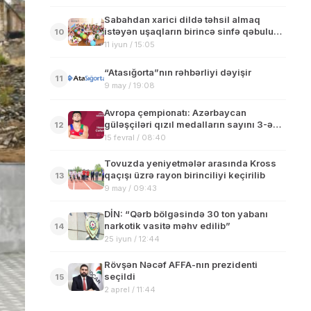
Sabahdan xarici dildə təhsil almaq
istəyən uşaqların birincə sinfə qəbulu
10
üçün məktəb seçimi başlayır
11 iyun / 15:05
“Atasığorta”nın rəhbərliyi dəyişir
11
9 may / 19:08
Avropa çempionatı: Azərbaycan
güləşçiləri qızıl medalların sayını 3-ə
12
çatdırıb
15 fevral / 08:40
Tovuzda yeniyetmələr arasında Kross
qaçışı üzrə rayon birinciliyi keçirilib
13
9 may / 09:43
DİN: “Qərb bölgəsində 30 ton yabanı
narkotik vasitə məhv edilib”
14
25 iyun / 12:44
Rövşən Nəcəf AFFA-nın prezidenti
seçildi
15
2 aprel / 11:44