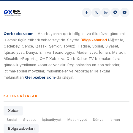
Qerbxeber.com
– Azərbaycanın qərb bölgəsi və ölkə üzrə gündəmi
izləmək üçün etibarlı xəbər saytıdır. Saytda
Bölgə xəbərləri
(Ağstafa,
Gədəbəy, Gəncə, Qazax, Şəmkir, Tovuz), Hadisə, Sosial, Siyasət,
İqtisadiyyat, Dünya, Elm və Texnologiya, Mədəniyyət, İdman, Maraqlı,
Müsahibə-Reportaj, QHT Xəbər və Qərb Xəbər TV bölmələri üzrə
gündəlik yenilənən xəbərlər yer alır. Regionlardan ən son xəbərlər,
ictimai-sosial mövzular, müsahibələr və reportajlar ilə aktual
məlumatları
Qerbxeber.com
-da izləyin.
KATEQORIYALAR
Xəbər
Sosial
Siyasət
İqtisadiyyat
Mədəniyyət
Dünya
İdman
Bölgə xəbərləri