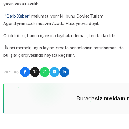
yaxın vəsait ayrılıb.
“Qərb Xəbər”
məlumat verir ki, bunu Dövlət Turizm
Agentliyinin sədr müavini Azadə Hüseynova deyib.
O bildirib ki, bunun içərisinə layihələndirmə işləri də daxildir:
“İkinci mərhələ üçün layihə-smeta sənədlərinin hazırlanması da
bu işlər çərçivəsində həyata keçirilir”.
PAYLAŞ
Burada
sizin
reklamın