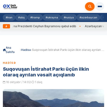
#iran
#abş
#tramp
#ukrayna
#rusiya
#azərbaycan
#h
Ukrayna Prezidenti Ceyhun Bayramovu qəbul edib
Azərbaycan və Ukray
Skip
to
content
Ana
Hadisə
Suqovuşan İstirahət Parkı üçün ilkin olaraq ayrılan vəsait açıqlanıb
Səhifə
HADISƏ
Suqovuşan İstirahət Parkı üçün ilkin
olaraq ayrılan vəsait açıqlanıb
16 oktyabr / 14:02
1 dəq