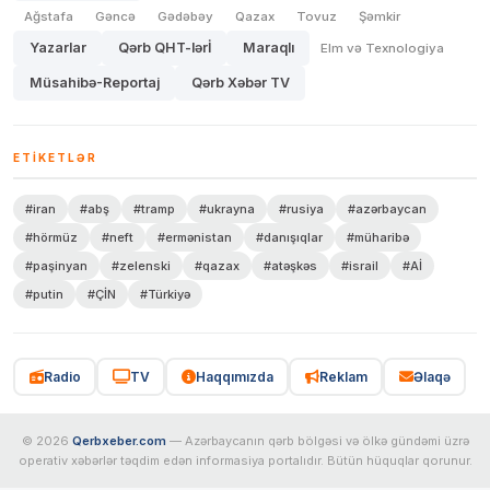
Ağstafa
Gəncə
Gədəbəy
Qazax
Tovuz
Şəmkir
Yazarlar
Qərb QHT-lərİ
Maraqlı
Elm və Texnologiya
Müsahibə-Reportaj
Qərb Xəbər TV
ETIKETLƏR
#iran
#abş
#tramp
#ukrayna
#rusiya
#azərbaycan
#hörmüz
#neft
#ermənistan
#danışıqlar
#müharibə
#paşinyan
#zelenski
#qazax
#atəşkəs
#israil
#Aİ
#putin
#ÇİN
#Türkiyə
Radio
TV
Haqqımızda
Reklam
Əlaqə
© 2026
Qerbxeber.com
— Azərbaycanın qərb bölgəsi və ölkə gündəmi üzrə
operativ xəbərlər təqdim edən informasiya portalıdır. Bütün hüquqlar qorunur.