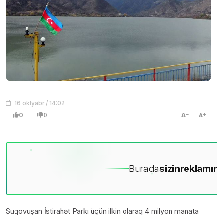
16 oktyabr / 14:02
0
0
A
A
Burada
sizin
reklamın
Suqovuşan İstirahət Parkı üçün ilkin olaraq 4 milyon manata