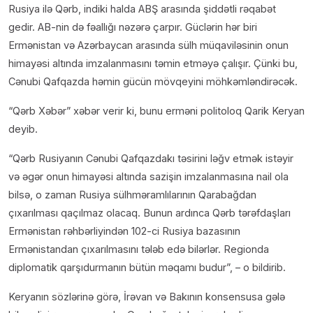
Rusiya ilə Qərb, indiki halda ABŞ arasında şiddətli rəqabət
gedir. AB-nin də fəallığı nəzərə çarpır. Güclərin hər biri
Ermənistan və Azərbaycan arasında sülh müqaviləsinin onun
himayəsi altında imzalanmasını təmin etməyə çalışır. Çünki bu,
Cənubi Qafqazda həmin gücün mövqeyini möhkəmləndirəcək.
“Qərb Xəbər” xəbər verir ki, bunu erməni politoloq Qarik Keryan
deyib.
“Qərb Rusiyanın Cənubi Qafqazdakı təsirini ləğv etmək istəyir
və əgər onun himayəsi altında sazişin imzalanmasına nail ola
bilsə, o zaman Rusiya sülhməramlılarının Qarabağdan
çıxarılması qaçılmaz olacaq. Bunun ardınca Qərb tərəfdaşları
Ermənistan rəhbərliyindən 102-ci Rusiya bazasının
Ermənistandan çıxarılmasını tələb edə bilərlər. Regionda
diplomatik qarşıdurmanın bütün məqamı budur”, – o bildirib.
Keryanın sözlərinə görə, İrəvan və Bakının konsensusa gələ