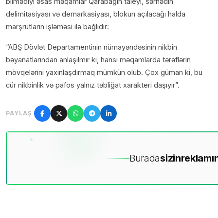
bilmədiyi əsas məqamlar Qarabağın taleyi, sərhədin
delimitasiyası və demarkasiyası, blokun açılacağı halda
marşrutların işləməsi ilə bağlıdır:
“ABŞ Dövlət Departamentinin nümayəndəsinin nikbin
bəyanatlarından anlaşılmır ki, hansı məqamlarda tərəflərin
mövqelərini yaxınlaşdırmaq mümkün olub. Çox güman ki, bu
cür nikbinlik və pafos yalnız təbliğat xarakteri daşıyır”.
PAYLAŞ
Burada
sizin
reklamın