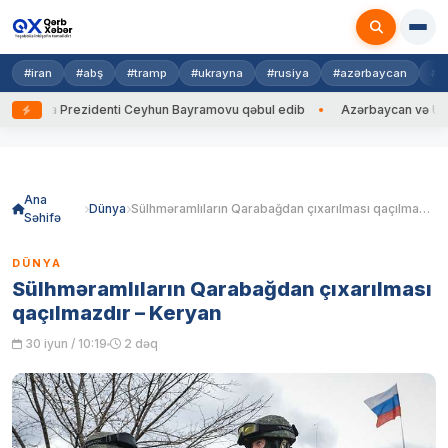
#iran
#abş
#tramp
#ukrayna
#rusiya
#azərbaycan
#h
ayna Prezidenti Ceyhun Bayramovu qəbul edib
Azərbaycan və Ukrayna 
Skip
to
content
Ana
Dünya
Sülhməramlıların Qarabağdan çıxarılması qaçılmazdır – Keryan
Səhifə
DÜNYA
Sülhməramlıların Qarabağdan çıxarılması
qaçılmazdır – Keryan
30 iyun / 10:19
2 dəq