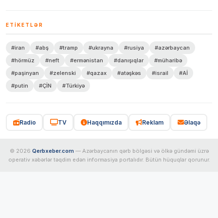
ETIKETLƏR
#iran
#abş
#tramp
#ukrayna
#rusiya
#azərbaycan
#hörmüz
#neft
#ermənistan
#danışıqlar
#müharibə
#paşinyan
#zelenski
#qazax
#atəşkəs
#israil
#Aİ
#putin
#ÇİN
#Türkiyə
Radio
TV
Haqqımızda
Reklam
Əlaqə
© 2026
Qerbxeber.com
— Azərbaycanın qərb bölgəsi və ölkə gündəmi üzrə
operativ xəbərlər təqdim edən informasiya portalıdır. Bütün hüquqlar qorunur.