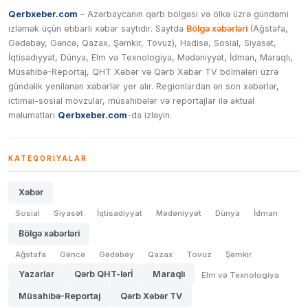
Qerbxeber.com
– Azərbaycanın qərb bölgəsi və ölkə üzrə gündəmi
izləmək üçün etibarlı xəbər saytıdır. Saytda
Bölgə xəbərləri
(Ağstafa,
Gədəbəy, Gəncə, Qazax, Şəmkir, Tovuz), Hadisə, Sosial, Siyasət,
İqtisadiyyat, Dünya, Elm və Texnologiya, Mədəniyyət, İdman, Maraqlı,
Müsahibə-Reportaj, QHT Xəbər və Qərb Xəbər TV bölmələri üzrə
gündəlik yenilənən xəbərlər yer alır. Regionlardan ən son xəbərlər,
ictimai-sosial mövzular, müsahibələr və reportajlar ilə aktual
məlumatları
Qerbxeber.com
-da izləyin.
KATEQORIYALAR
Xəbər
Sosial
Siyasət
İqtisadiyyat
Mədəniyyət
Dünya
İdman
Bölgə xəbərləri
Ağstafa
Gəncə
Gədəbəy
Qazax
Tovuz
Şəmkir
Yazarlar
Qərb QHT-lərİ
Maraqlı
Elm və Texnologiya
Müsahibə-Reportaj
Qərb Xəbər TV