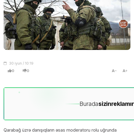
30 iyun / 10:19
0
0
A
A
Burada
sizin
reklamın
Qarabağ üzrə danışıqların əsas moderatoru rolu uğrunda