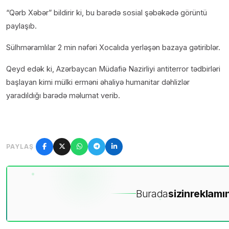
“Qərb Xəbər” bildirir
ki, bu barədə sosial şəbəkədə görüntü
paylaşıb.
Sülhməramlılar 2 min nəfəri Xocalıda yerləşən bazaya gətiriblər.
Qeyd edək ki, Azərbaycan Müdafiə Nazirliyi antiterror tədbirləri
başlayan kimi mülki erməni əhaliyə humanitar dəhlizlər
yaradıldığı barədə məlumat verib.
PAYLAŞ
Burada
sizin
reklamın