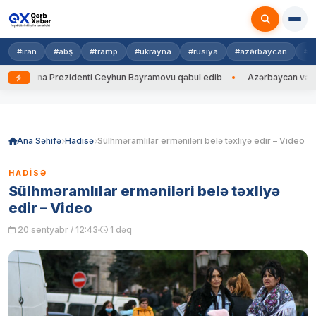
#iran
#abş
#tramp
#ukrayna
#rusiya
#azərbaycan
#h
krayna Prezidenti Ceyhun Bayramovu qəbul edib
Azərbaycan və Ukrayn
Skip
to
content
Ana Səhifə
Hadisə
Sülhməramlılar erməniləri belə təxliyə edir – Video
HADISƏ
Sülhməramlılar erməniləri belə təxliyə
edir – Video
20 sentyabr / 12:43
1 dəq