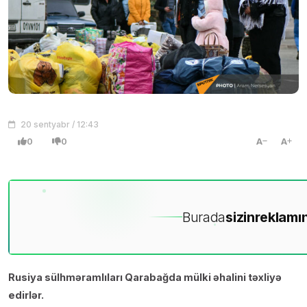
20 sentyabr / 12:43
0
0
A
A
Burada
sizin
reklamın
Rusiya sülhməramlıları Qarabağda mülki əhalini təxliyə
edirlər.