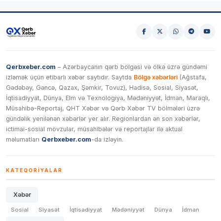
Qerbxeber.com
– Azərbaycanın qərb bölgəsi və ölkə üzrə gündəmi
izləmək üçün etibarlı xəbər saytıdır. Saytda
Bölgə xəbərləri
(Ağstafa,
Gədəbəy, Gəncə, Qazax, Şəmkir, Tovuz), Hadisə, Sosial, Siyasət,
İqtisadiyyat, Dünya, Elm və Texnologiya, Mədəniyyət, İdman, Maraqlı,
Müsahibə-Reportaj, QHT Xəbər və Qərb Xəbər TV bölmələri üzrə
gündəlik yenilənən xəbərlər yer alır. Regionlardan ən son xəbərlər,
ictimai-sosial mövzular, müsahibələr və reportajlar ilə aktual
məlumatları
Qerbxeber.com
-da izləyin.
KATEQORIYALAR
Xəbər
Sosial
Siyasət
İqtisadiyyat
Mədəniyyət
Dünya
İdman