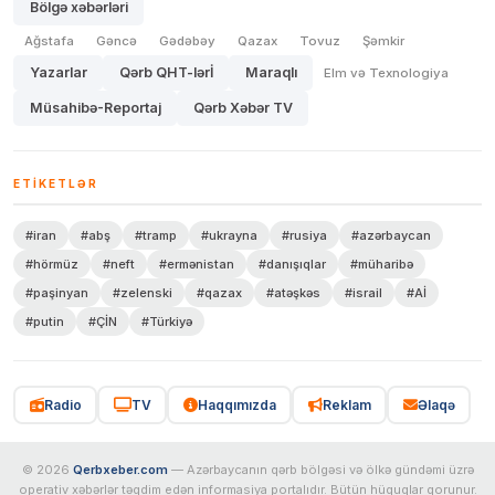
Bölgə xəbərləri
Ağstafa
Gəncə
Gədəbəy
Qazax
Tovuz
Şəmkir
Yazarlar
Qərb QHT-lərİ
Maraqlı
Elm və Texnologiya
Müsahibə-Reportaj
Qərb Xəbər TV
ETIKETLƏR
#iran
#abş
#tramp
#ukrayna
#rusiya
#azərbaycan
#hörmüz
#neft
#ermənistan
#danışıqlar
#müharibə
#paşinyan
#zelenski
#qazax
#atəşkəs
#israil
#Aİ
#putin
#ÇİN
#Türkiyə
Radio
TV
Haqqımızda
Reklam
Əlaqə
© 2026
Qerbxeber.com
— Azərbaycanın qərb bölgəsi və ölkə gündəmi üzrə
operativ xəbərlər təqdim edən informasiya portalıdır. Bütün hüquqlar qorunur.