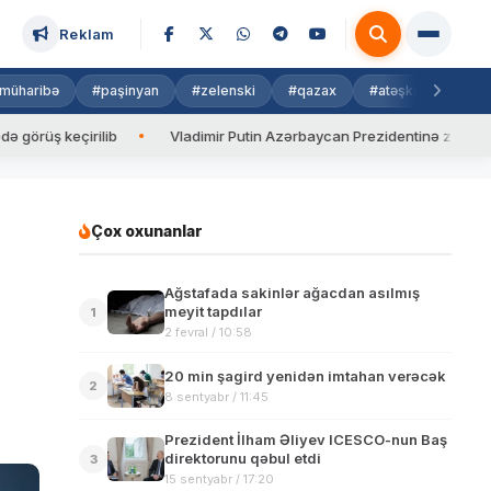
Reklam
müharibə
#paşinyan
#zelenski
#qazax
#atəşkəs
#isra
çirilib
Vladimir Putin Azərbaycan Prezidentinə zəng edib
Çox oxunanlar
Ağstafada sakinlər ağacdan asılmış
meyit tapdılar
1
2 fevral / 10:58
20 min şagird yenidən imtahan verəcək
2
8 sentyabr / 11:45
Prezident İlham Əliyev ICESCO-nun Baş
direktorunu qəbul etdi
3
15 sentyabr / 17:20