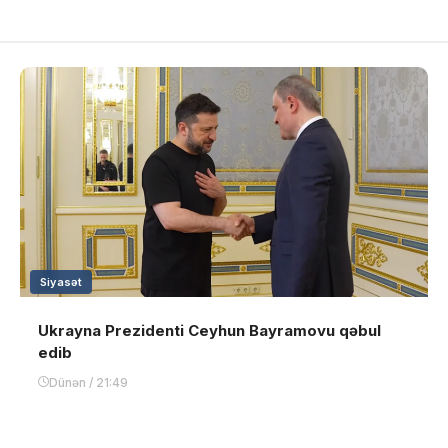
Siyasət
Ukrayna Prezidenti Ceyhun Bayramovu qəbul
edib
Dünən / 21:49