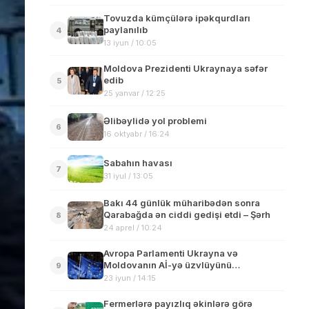
Tovuzda kümçülərə ipəkqurdları
paylanılıb
4
13 iyun / 10:05
Moldova Prezidenti Ukraynaya səfər
edib
5
25 yanvar / 12:25
Əlibəylidə yol problemi
6
16 oktyabr / 16:24
Sabahın havası
7
31 iyul / 13:05
Bakı 44 günlük müharibədən sonra
Qarabağda ən ciddi gedişi etdi – Şərh
8
24 aprel / 10:24
Avropa Parlamenti Ukrayna və
Moldovanın Aİ-yə üzvlüyünü
9
dəstəkləyən qətnamə qəbul edib
23 iyun / 14:15
Fermerlərə payızlıq əkinlərə görə