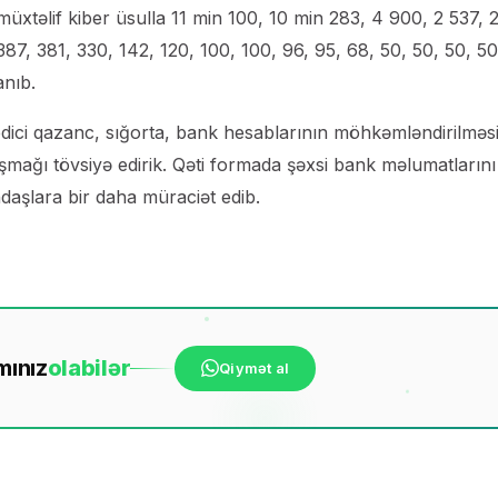
n müxtəlif kiber üsulla 11 min 100, 10 min 283, 4 900, 2 537, 
87, 381, 330, 142, 120, 100, 100, 96, 95, 68, 50, 50, 50, 50
anıb.
dici qazanc, sığorta, bank hesablarının möhkəmləndirilməsi
naşmağı tövsiyə edirik. Qəti formada şəxsi bank məlumatlarını
daşlara bir daha müraciət edib.
mınız
ola
bilər
Qiymət al