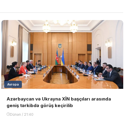
Avropa
Azərbaycan və Ukrayna XİN başçıları arasında
geniş tərkibdə görüş keçirilib
Dünən / 21:40