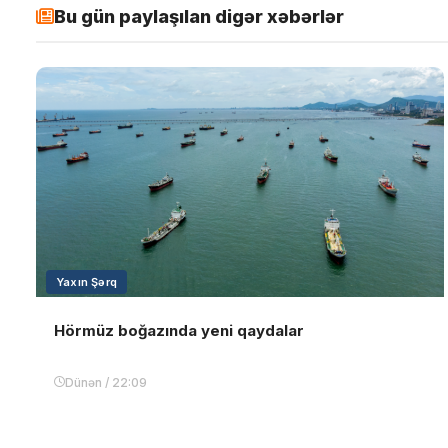
Bu gün paylaşılan digər xəbərlər
Yaxın Şərq
Hörmüz boğazında yeni qaydalar
Dünən / 22:09