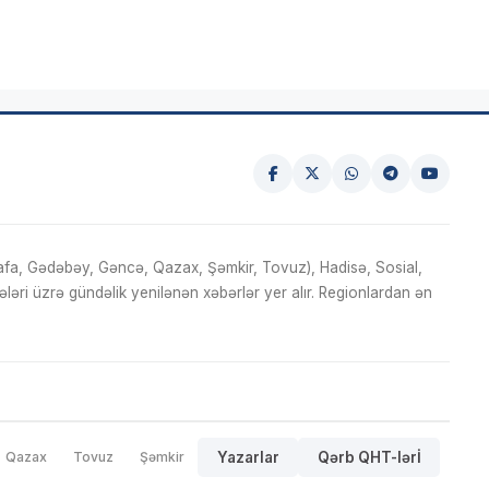
fa, Gədəbəy, Gəncə, Qazax, Şəmkir, Tovuz), Hadisə, Sosial,
ri üzrə gündəlik yenilənən xəbərlər yer alır. Regionlardan ən
Qazax
Tovuz
Şəmkir
Yazarlar
Qərb QHT-lərİ