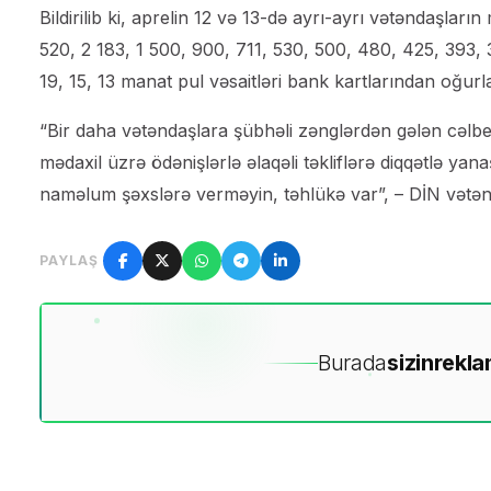
Bildirilib ki, aprelin 12 və 13-də ayrı-ayrı vətəndaşları
520, 2 183, 1 500, 900, 711, 530, 500, 480, 425, 393, 3
19, 15, 13 manat pul vəsaitləri bank kartlarından oğurl
“Bir daha vətəndaşlara şübhəli zənglərdən gələn cəlbe
mədaxil üzrə ödənişlərlə əlaqəli təkliflərə diqqətlə ya
naməlum şəxslərə verməyin, təhlükə var”, – DİN vətən
PAYLAŞ
Burada
sizin
rekla