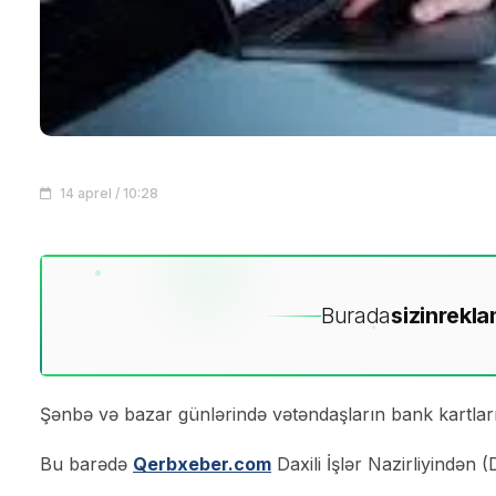
14 aprel / 10:28
Burada
sizin
rekla
Şənbə və bazar günlərində vətəndaşların bank kartla
Bu barədə
Qerbxeber.com
Daxili İşlər Nazirliyindən (