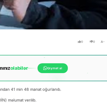
0
0
A
mınız
ola
bilər
Qiymət al
rından 41 min 48 manat oğurlanıb.
DİN) məlumat verilib.