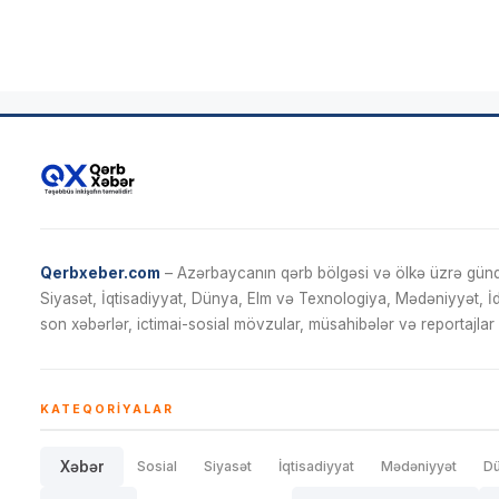
Qerbxeber.com
– Azərbaycanın qərb bölgəsi və ölkə üzrə gündə
Siyasət, İqtisadiyyat, Dünya, Elm və Texnologiya, Mədəniyyət, 
son xəbərlər, ictimai-sosial mövzular, müsahibələr və reportajlar 
KATEQORIYALAR
Xəbər
Sosial
Siyasət
İqtisadiyyat
Mədəniyyət
D