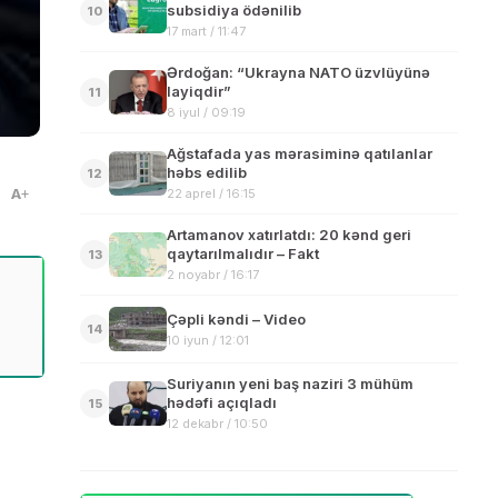
subsidiya ödənilib
10
17 mart / 11:47
Ərdoğan: “Ukrayna NATO üzvlüyünə
layiqdir”
11
8 iyul / 09:19
Ağstafada yas mərasiminə qatılanlar
həbs edilib
12
A
22 aprel / 16:15
Artamanov xatırlatdı: 20 kənd geri
qaytarılmalıdır – Fakt
13
2 noyabr / 16:17
Çəpli kəndi – Video
14
10 iyun / 12:01
Suriyanın yeni baş naziri 3 mühüm
hədəfi açıqladı
15
12 dekabr / 10:50