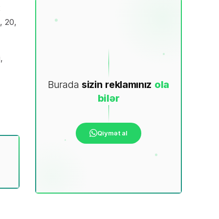
2
, 20,
,
Burada
sizin
reklamınız
ola
bilər
Qiymət al