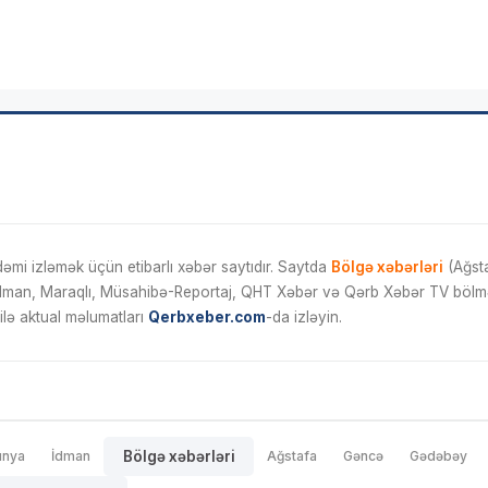
mi izləmək üçün etibarlı xəbər saytıdır. Saytda
Bölgə xəbərləri
(Ağsta
İdman, Maraqlı, Müsahibə-Reportaj, QHT Xəbər və Qərb Xəbər TV bölmələ
ilə aktual məlumatları
Qerbxeber.com
-da izləyin.
ünya
İdman
Bölgə xəbərləri
Ağstafa
Gəncə
Gədəbəy