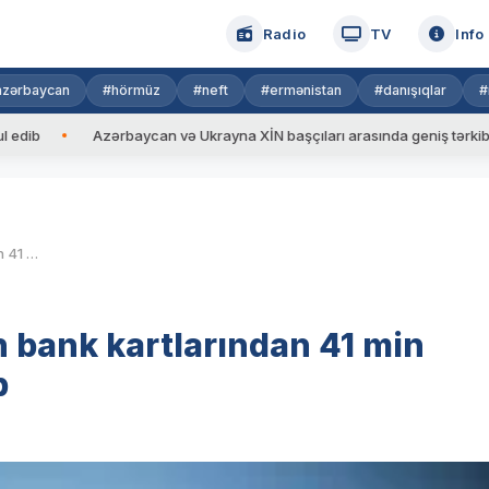
Radio
TV
Info
azərbaycan
#hörmüz
#neft
#ermənistan
#danışıqlar
#
Azərbaycan və Ukrayna XİN başçıları arasında geniş tərkibdə görüş ke
Son iki gündə vətəndaşların bank kartlarından 41 min manatdan çox pul oğurlanıb
n bank kartlarından 41 min
b