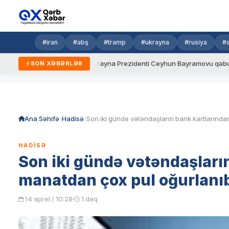
#iran
#abş
#tramp
#ukrayna
#rusiya
#
i qaydalar
Ukrayna Prezidenti Ceyhun Bayramovu qəbul edib
SON XƏBƏRLƏR
Skip
to
content
Ana Səhifə
Hadisə
HADISƏ
Son iki gündə vətəndaşları
manatdan çox pul oğurlanı
14 aprel / 10:28
1 dəq