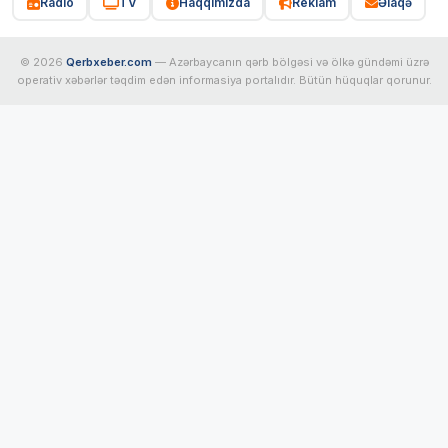
Radio
TV
Haqqımızda
Reklam
Əlaqə
© 2026
Qerbxeber.com
— Azərbaycanın qərb bölgəsi və ölkə gündəmi üzrə
operativ xəbərlər təqdim edən informasiya portalıdır. Bütün hüquqlar qorunur.