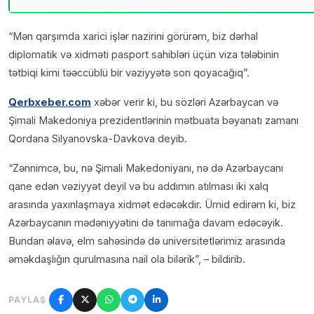
“Mən qarşımda xarici işlər nazirini görürəm, biz dərhal
diplomatik və xidməti pasport sahibləri üçün viza tələbinin
tətbiqi kimi təəccüblü bir vəziyyətə son qoyacağıq”.
Qerbxeber.com
xəbər verir ki, bu sözləri Azərbaycan və
Şimali Makedoniya prezidentlərinin mətbuata bəyanatı zamanı
Qordana Silyanovska-Davkova deyib.
“Zənnimcə, bu, nə Şimali Makedoniyanı, nə də Azərbaycanı
qane edən vəziyyət deyil və bu addımın atılması iki xalq
arasında yaxınlaşmaya xidmət edəcəkdir. Ümid edirəm ki, biz
Azərbaycanın mədəniyyətini də tanımağa davam edəcəyik.
Bundan əlavə, elm sahəsində də universitetlərimiz arasında
əməkdaşlığın qurulmasına nail ola bilərik”, – bildirib.
PAYLAŞ