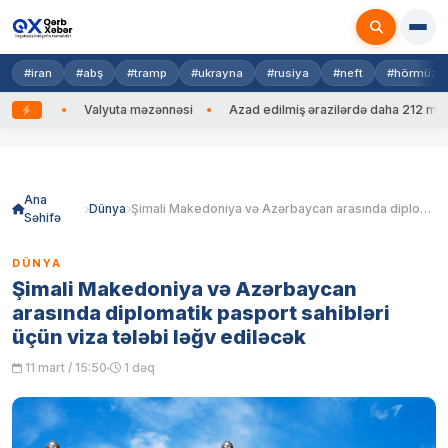
#iran
#abş
#tramp
#ukrayna
#rusiya
#neft
#hörmüz
edib
Valyuta məzənnəsi
Azad edilmiş ərazilərdə daha 212 mina, 7
Skip
to
content
Ana
Dünya
Şimali Makedoniya və Azərbaycan arasında diplomatik pasport sahibləri üçün viza tələbi ləğv ediləcək
Səhifə
DÜNYA
Şimali Makedoniya və Azərbaycan
arasında diplomatik pasport sahibləri
üçün viza tələbi ləğv ediləcək
11 mart / 15:50
1 dəq