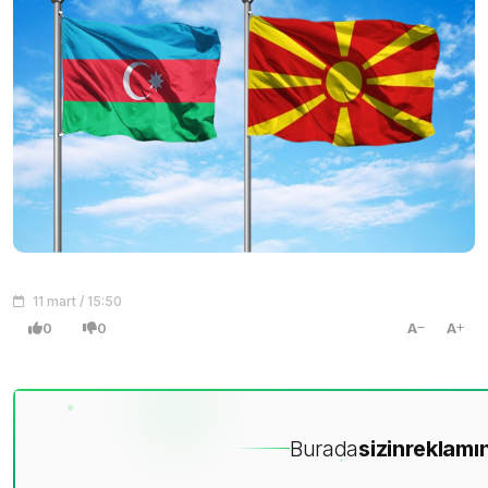
11 mart / 15:50
0
0
A
A
Burada
sizin
reklamın