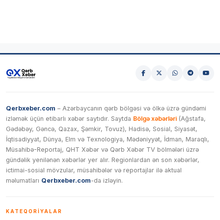
Qerbxeber.com
– Azərbaycanın qərb bölgəsi və ölkə üzrə gündəmi
izləmək üçün etibarlı xəbər saytıdır. Saytda
Bölgə xəbərləri
(Ağstafa,
Gədəbəy, Gəncə, Qazax, Şəmkir, Tovuz), Hadisə, Sosial, Siyasət,
İqtisadiyyat, Dünya, Elm və Texnologiya, Mədəniyyət, İdman, Maraqlı,
Müsahibə-Reportaj, QHT Xəbər və Qərb Xəbər TV bölmələri üzrə
gündəlik yenilənən xəbərlər yer alır. Regionlardan ən son xəbərlər,
ictimai-sosial mövzular, müsahibələr və reportajlar ilə aktual
məlumatları
Qerbxeber.com
-da izləyin.
KATEQORIYALAR