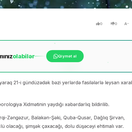
0
0
A
mınız
ola
bilər
Qiymət al
araq 21-i gündüzədək bəzi yerlərdə fasilələrlə leysan xarak
rologiya Xidmətinin yaydığı xəbərdarlıq bildirilib.
qi-Zəngəzur, Balakən-Şəki, Quba-Qusar, Dağlıq Şirvan,
lü olacağı, şimşək çaxacağı, dolu düşəcəyi ehtimalı var.