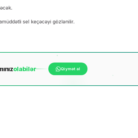
nəcək.
müddətli sel keçəcəyi gözlənilir.
mınız
ola
bilər
Qiymət al