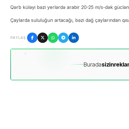
Qərb küləyi bəzi yerlərdə arabir 20-25 m/s-dək güclə
Çaylarda sululuğun artacağı, bəzi dağ çaylarından qısa
PAYLAŞ
Burada
sizin
rekla