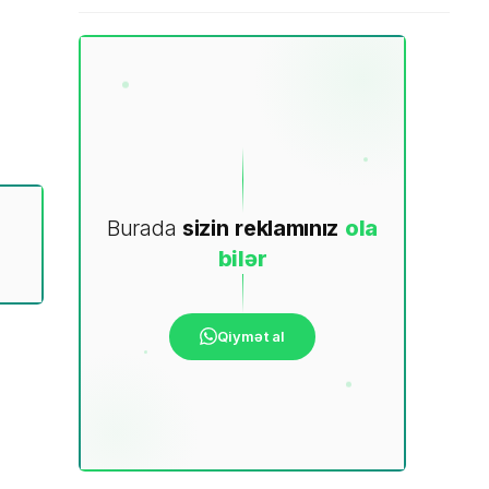
Burada
sizin
reklamınız
ola
bilər
Qiymət al