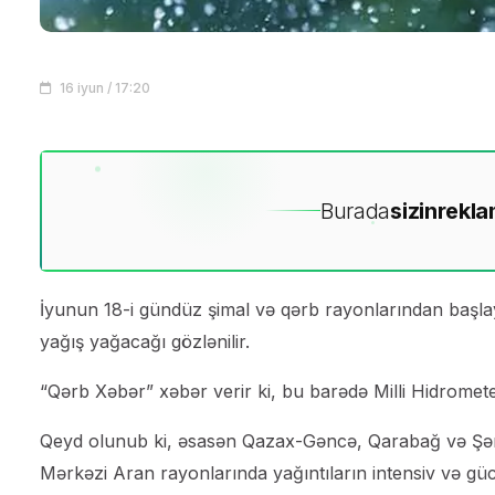
16 iyun / 17:20
Burada
sizin
rekla
İyunun 18-i gündüz şimal və qərb rayonlarından başlay
yağış yağacağı gözlənilir.
“Qərb Xəbər” xəbər verir ki, bu barədə Milli Hidrometeo
Qeyd olunub ki, əsasən Qazax-Gəncə, Qarabağ və Şər
Mərkəzi Aran rayonlarında yağıntıların intensiv və güc