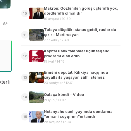
Makron: Gözlənilən görüş üçtərəfli yox,
dördtərəfli olmalıdır
10
19 avqust / 10:59
A
Tələyə düşdük: status getdi, ruslar da
çıxır – Martirosyan
11
7 dekabr / 12:40
Kapital Bank tələbələr üçün təqaüd
proqramı elan edib
12
19 iyul / 14:18
Erməni deputat: Kilikiya haqqında
xəyallarla yaşayan sülh istəməz
13
terli
23 sentyabr / 12:01
Qalaça kəndi – Video
14
21 iyun / 13:07
Netanyahu canlı yayımda qondarma
“erməni soyqırımı”nı tanıdı
15
28 avqust / 17:34