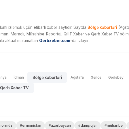
mi izləmək üçün etibarlı xəbər saytıdır. Saytda
Bölgə xəbərləri
(Ağsta
İdman, Maraqlı, Müsahibə-Reportaj, QHT Xəbər və Qərb Xəbər TV bölmələ
ilə aktual məlumatları
Qerbxeber.com
-da izləyin.
ünya
İdman
Bölgə xəbərləri
Ağstafa
Gəncə
Gədəbəy
Qərb Xəbər TV
hörmüz
#ermənistan
#azərbaycan
#danışıqlar
#müharibə