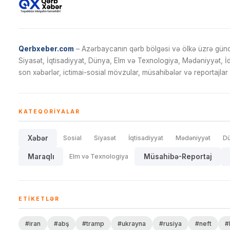
Qerbxeber.com
– Azərbaycanın qərb bölgəsi və ölkə üzrə gündə
Siyasət, İqtisadiyyat, Dünya, Elm və Texnologiya, Mədəniyyət, 
son xəbərlər, ictimai-sosial mövzular, müsahibələr və reportajlar 
KATEQORIYALAR
Xəbər
Sosial
Siyasət
İqtisadiyyat
Mədəniyyət
D
Maraqlı
Elm və Texnologiya
Müsahibə-Reportaj
ETIKETLƏR
#iran
#abş
#tramp
#ukrayna
#rusiya
#neft
#