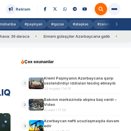
Reklam
müharibə
#paşinyan
#qazax
#atəşkəs
#zelenski
#isra
 dərəcə
Erməni güləşçilər Azərbaycana gəlib
İlham Əliyev M
Çox oxunanlar
Kreml Paşinyanın Azərbaycana qarşı
səsləndirdiyi iddiaları təsdiq etməyib
1
20 noyabr / 14:31
LIQ
Bakının mərkəzində atışma baş verdi –
Video
2
10 mart / 17:39
Azərbaycan nefti ucuzlaşmaqda davam
edir
3