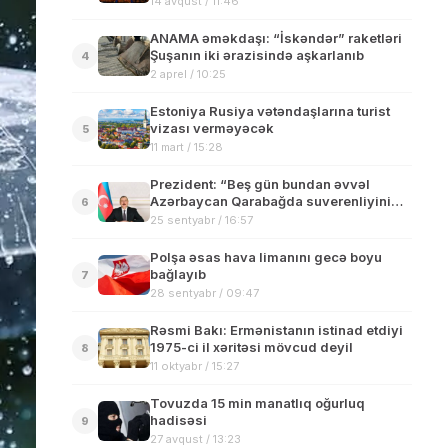
14 avqust / 11:46
ANAMA əməkdaşı: “İskəndər” raketləri
Şuşanın iki ərazisində aşkarlanıb
4
2 aprel / 10:25
Estoniya Rusiya vətəndaşlarına turist
vizası verməyəcək
5
11 mart / 15:28
Prezident: “Beş gün bundan əvvəl
Azərbaycan Qarabağda suverenliyini
6
tam bərpa etdi”
25 sentyabr / 16:57
Polşa əsas hava limanını gecə boyu
bağlayıb
7
28 sentyabr / 09:47
Rəsmi Bakı: Ermənistanın istinad etdiyi
1975-ci il xəritəsi mövcud deyil
8
11 oktyabr / 15:27
Tovuzda 15 min manatlıq oğurluq
hadisəsi
9
27 avqust / 13:23