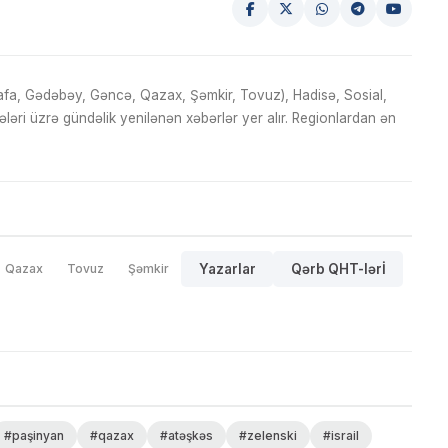
fa, Gədəbəy, Gəncə, Qazax, Şəmkir, Tovuz), Hadisə, Sosial,
ri üzrə gündəlik yenilənən xəbərlər yer alır. Regionlardan ən
Qazax
Tovuz
Şəmkir
Yazarlar
Qərb QHT-lərİ
#paşinyan
#qazax
#atəşkəs
#zelenski
#israil