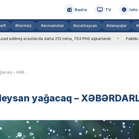
Radio
TV
Info
eft
#hörmüz
#ermənistan
#azərbaycan
#danışıqlar
#
iş ərazilərdə daha 212 mina, 753 PHS aşkarlanıb
Faktiki hava: 39
Şimal və qərb rayonlarında leysan yağacaq – XƏBƏRDARLIQ
a leysan yağacaq – XƏBƏRDAR