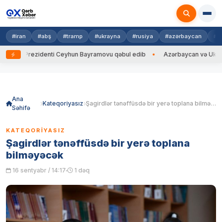
#iran
#abş
#tramp
#ukrayna
#rusiya
#azərbaycan
#h
yna Prezidenti Ceyhun Bayramovu qəbul edib
Azərbaycan və Ukrayna Xİ
Skip
to
content
Ana
Kateqoriyasız
Şagirdlər tənəffüsdə bir yerə toplana bilməyəcək
Səhifə
KATEQORIYASIZ
Şagirdlər tənəffüsdə bir yerə toplana
bilməyəcək
16 sentyabr / 14:17
1 dəq