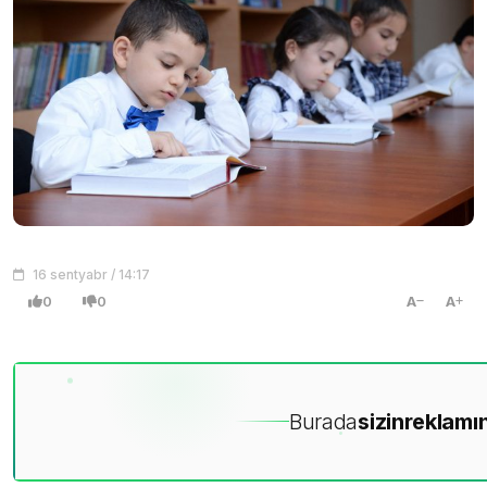
16 sentyabr / 14:17
0
0
A
A
Burada
sizin
reklamın