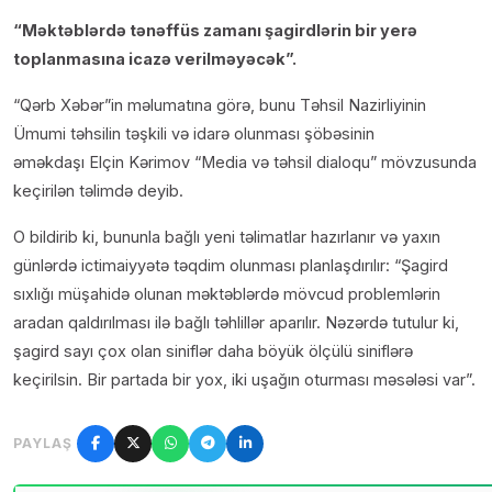
“Məktəblərdə tənəffüs zamanı şagirdlərin bir yerə
toplanmasına icazə verilməyəcək”.
“Qərb Xəbər”in məlumatına görə, bunu Təhsil Nazirliyinin
Ümumi təhsilin təşkili və idarə olunması şöbəsinin
əməkdaşı Elçin Kərimov “Media və təhsil dialoqu” mövzusunda
keçirilən təlimdə deyib.
O bildirib ki, bununla bağlı yeni təlimatlar hazırlanır və yaxın
günlərdə ictimaiyyətə təqdim olunması planlaşdırılır: “Şagird
sıxlığı müşahidə olunan məktəblərdə mövcud problemlərin
aradan qaldırılması ilə bağlı təhlillər aparılır. Nəzərdə tutulur ki,
şagird sayı çox olan siniflər daha böyük ölçülü siniflərə
keçirilsin. Bir partada bir yox, iki uşağın oturması məsələsi var”.
PAYLAŞ