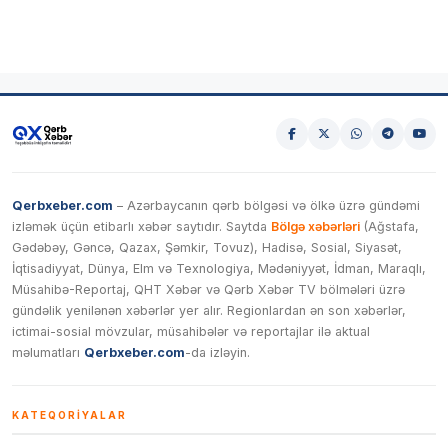
Qerbxeber.com
– Azərbaycanın qərb bölgəsi və ölkə üzrə gündəmi
izləmək üçün etibarlı xəbər saytıdır. Saytda
Bölgə xəbərləri
(Ağstafa,
Gədəbəy, Gəncə, Qazax, Şəmkir, Tovuz), Hadisə, Sosial, Siyasət,
İqtisadiyyat, Dünya, Elm və Texnologiya, Mədəniyyət, İdman, Maraqlı,
Müsahibə-Reportaj, QHT Xəbər və Qərb Xəbər TV bölmələri üzrə
gündəlik yenilənən xəbərlər yer alır. Regionlardan ən son xəbərlər,
ictimai-sosial mövzular, müsahibələr və reportajlar ilə aktual
məlumatları
Qerbxeber.com
-da izləyin.
KATEQORIYALAR