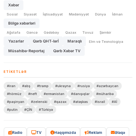
Xəbər
Sosial
Siyasət
İqtisadiyyat
Mədəniyyət
Dünya
İdman
Bölgə xəbərləri
Ağstafa
Gəncə
Gədəbəy
Qazax
Tovuz
Şəmkir
Yazarlar
Qərb QHT-lərİ
Maraqlı
Elm və Texnologiya
Müsahibə-Reportaj
Qərb Xəbər TV
ETIKETLƏR
#iran
#abş
#tramp
#ukrayna
#rusiya
#azərbaycan
#hörmüz
#neft
#ermənistan
#danışıqlar
#müharibə
#paşinyan
#zelenski
#qazax
#atəşkəs
#israil
#Aİ
#putin
#ÇİN
#Türkiyə
Radio
TV
Haqqımızda
Reklam
Əlaqə