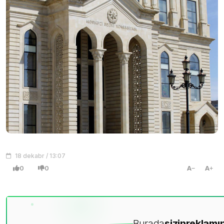
18 dekabr / 13:07
0
0
A
A
Burada
sizin
reklamın