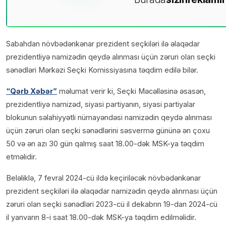
Sabahdan növbədənkənar prezident seçkiləri ilə əlaqədar
prezidentliyə namizədin qeydə alınması üçün zəruri olan seçki
sənədləri Mərkəzi Seçki Komissiyasına təqdim edilə bilər.
“Qərb Xəbər”
məlumat verir ki, Seçki Məcəlləsinə əsasən,
prezidentliyə namizəd, siyasi partiyanın, siyasi partiyalar
blokunun səlahiyyətli nüma­yəndəsi nаmizədin qeydə alınması
üçün zəruri olan seçki sənədlərini səsvermə gününə ən çoxu
50 və ən azı 30 gün qalmış saat 18.00-dək MSK-ya təqdim
etməlidir.
Beləliklə, 7 fevral 2024-cü ildə keçiriləcək növbədənkənar
prezident seçkiləri ilə əlaqədar nаmizədin qeydə alınması üçün
zəruri olan seçki sənədləri 2023-cü il dekabrın 19-dan 2024-cü
il yanvarın 8-i saat 18.00-dək MSK-ya təqdim edilməlidir.