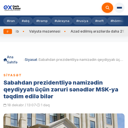
#iran
#abş
#tramp
#ukrayna
#rusiya
#neft
#hörmüz
g edib
Valyuta məzənnəsi
Azad edilmiş ərazilərdə daha 212 mina
Skip
to
content
Ana
Siyasət
Sabahdan prezidentliyə namizədin qeydiyyatı üçün zəruri sənədlər MSK-ya təqdim edilə bilər
Səhifə
SIYASƏT
Sabahdan prezidentliyə namizədin
qeydiyyatı üçün zəruri sənədlər MSK-ya
təqdim edilə bilər
18 dekabr / 13:07
1 dəq