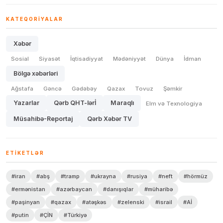
KATEQORIYALAR
Xəbər
Sosial
Siyasət
İqtisadiyyat
Mədəniyyət
Dünya
İdman
Bölgə xəbərləri
Ağstafa
Gəncə
Gədəbəy
Qazax
Tovuz
Şəmkir
Yazarlar
Qərb QHT-lərİ
Maraqlı
Elm və Texnologiya
Müsahibə-Reportaj
Qərb Xəbər TV
ETIKETLƏR
#iran
#abş
#tramp
#ukrayna
#rusiya
#neft
#hörmüz
#ermənistan
#azərbaycan
#danışıqlar
#müharibə
#paşinyan
#qazax
#atəşkəs
#zelenski
#israil
#Aİ
#putin
#ÇİN
#Türkiyə