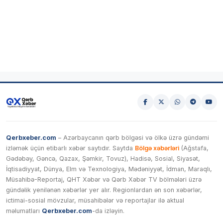
Qerbxeber.com
– Azərbaycanın qərb bölgəsi və ölkə üzrə gündəmi
izləmək üçün etibarlı xəbər saytıdır. Saytda
Bölgə xəbərləri
(Ağstafa,
Gədəbəy, Gəncə, Qazax, Şəmkir, Tovuz), Hadisə, Sosial, Siyasət,
İqtisadiyyat, Dünya, Elm və Texnologiya, Mədəniyyət, İdman, Maraqlı,
Müsahibə-Reportaj, QHT Xəbər və Qərb Xəbər TV bölmələri üzrə
gündəlik yenilənən xəbərlər yer alır. Regionlardan ən son xəbərlər,
ictimai-sosial mövzular, müsahibələr və reportajlar ilə aktual
məlumatları
Qerbxeber.com
-da izləyin.