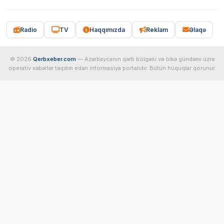
Radio
TV
Haqqımızda
Reklam
Əlaqə
© 2026
Qerbxeber.com
— Azərbaycanın qərb bölgəsi və ölkə gündəmi üzrə
operativ xəbərlər təqdim edən informasiya portalıdır. Bütün hüquqlar qorunur.