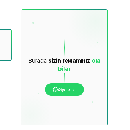
Burada
sizin
reklamınız
ola
bilər
Qiymət al