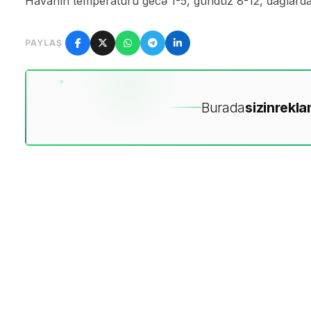
Havanın temperaturu gecə 1-5, gündüz 8-12, dağlarda 
PAYLAŞ
Burada
sizin
rekla