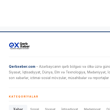
Qerbxeber.com
– Azərbaycanın qərb bölgəsi və ölkə üzrə gündə
Siyasət, İqtisadiyyat, Dünya, Elm və Texnologiya, Mədəniyyət, 
son xəbərlər, ictimai-sosial mövzular, müsahibələr və reportajlar 
KATEQORIYALAR
Xəbər
Sosial
Siyasət
İqtisadiyyat
Mədəniyyət
D