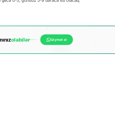
gecə 0-5, gündüz 5-9 dərəcə isti olacaq.
mınız
ola
bilər
Qiymət al