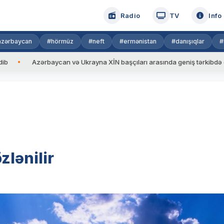
Radio
TV
Info
azərbaycan
#hörmüz
#neft
#ermənistan
#danışıqlar
#
Azərbaycan və Ukrayna XİN başçıları arasında geniş tərkibdə görüş keçiri
lənilir