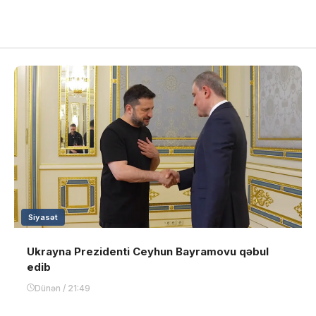
Siyasət
Ukrayna Prezidenti Ceyhun Bayramovu qəbul
edib
Dünən / 21:49