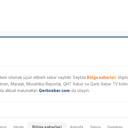
mi izləmək üçün etibarlı xəbər saytıdır. Saytda
Bölgə xəbərləri
(Ağsta
İdman, Maraqlı, Müsahibə-Reportaj, QHT Xəbər və Qərb Xəbər TV bölmələ
ilə aktual məlumatları
Qerbxeber.com
-da izləyin.
ünya
İdman
Bölgə xəbərləri
Ağstafa
Gəncə
Gədəbəy