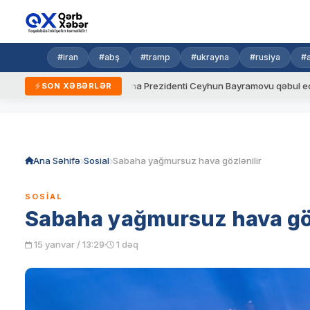
#iran
#abş
#tramp
#ukrayna
#rusiya
#
ydalar
Ukrayna Prezidenti Ceyhun Bayramovu qəbul edib
SON XƏBƏRLƏR
Skip
to
content
Ana Səhifə
Sosial
Sabaha yağmursuz hava gözlənilir
SOSIAL
Sabaha yağmursuz hava göz
15 yanvar / 13:29
1 dəq