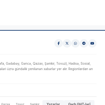
fa, Gədəbəy, Gəncə, Qazax, Şəmkir, Tovuz), Hadisə, Sosial,
ri üzrə gündəlik yenilənən xəbərlər yer alır. Regionlardan ən
Qazax
Tovuz
Şəmkir
Yazarlar
Qərb QHT-lərİ