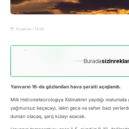
15 yanvar / 13:29
Burada
sizin
rekla
Yanvarın 16-da gözlənilən hava şəraiti açıqlanıb.
Milli Hidrometeorologiya Xidmətinin yaydığı məlumata
yağmursuz keçəcəyi, lakin gecə və səhər bəzi yerlərdə 
duman olacaq, şərq küləyi əsəcək.