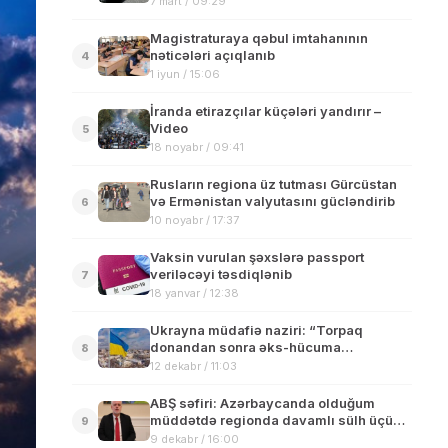
7 mart / 09:29
Magistraturaya qəbul imtahanının
nəticələri açıqlanıb
4
1 iyun / 15:06
İranda etirazçılar küçələri yandırır –
Video
5
18 noyabr / 09:41
Rusların regiona üz tutması Gürcüstan
və Ermənistan valyutasını gücləndirib
6
10 noyabr / 17:37
Vaksin vurulan şəxslərə passport
veriləcəyi təsdiqlənib
7
18 yanvar / 12:38
Ukrayna müdafiə naziri: “Torpaq
donandan sonra əks-hücuma
8
keçəcəyik”
12 dekabr / 11:03
ABŞ səfiri: Azərbaycanda olduğum
müddətdə regionda davamlı sülh üçün
9
birlikdə çalışacağımıza ümid edirəm
9 dekabr / 16:00