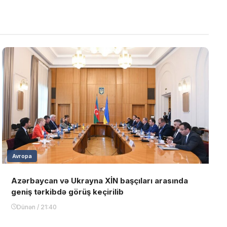
Avropa
Azərbaycan və Ukrayna XİN başçıları arasında
geniş tərkibdə görüş keçirilib
Dünən / 21:40