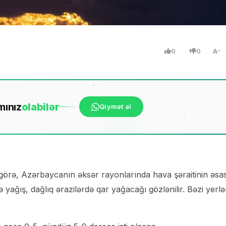
0
0
A
mınız
ola
bilər
Qiymət al
 görə, Azərbaycanın əksər rayonlarında hava şəraitinin əsa
yağış, dağlıq ərazilərdə qar yağacağı gözlənilir. Bəzi yerl