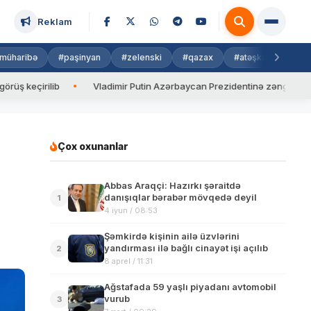
Reklam
müharibə
#paşinyan
#zelenski
#qazax
#atəşkəs
#isra
lib
Vladimir Putin Azərbaycan Prezidentinə zəng edib
Val
Çox oxunanlar
Abbas Araqçi: Hazırkı şəraitdə
danışıqlar bərabər mövqedə deyil
1
4 iyun / 08:53
Şəmkirdə kişinin ailə üzvlərini
yandırması ilə bağlı cinayət işi açılıb
2
8 aprel / 11:31
Ağstafada 59 yaşlı piyadanı avtomobil
vurub
3