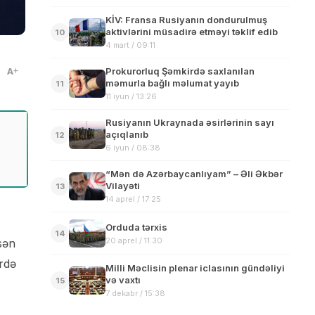
KİV: Fransa Rusiyanın dondurulmuş
aktivlərini müsadirə etməyi təklif edib
10
4 mart / 09:11
A
Prokurorluq Şəmkirdə saxlanılan
məmurla bağlı məlumat yayıb
11
11 iyun / 13:26
Rusiyanın Ukraynada əsirlərinin sayı
açıqlanıb
12
6 iyun / 08:38
“Mən də Azərbaycanlıyam” – Əli Əkbər
Vilayəti
13
14 aprel / 17:25
Orduda tərxis
14
20 aprel / 11:30
sən
ərdə
Milli Məclisin plenar iclasının gündəliyi
və vaxtı
15
7 dekabr / 15:38