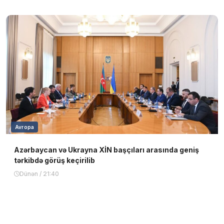
Avropa
Azərbaycan və Ukrayna XİN başçıları arasında geniş
tərkibdə görüş keçirilib
Dünən / 21:40