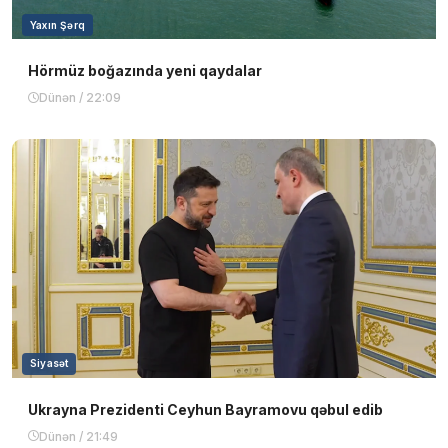
Yaxın Şərq
Hörmüz boğazında yeni qaydalar
Dünən / 22:09
Siyasət
Ukrayna Prezidenti Ceyhun Bayramovu qəbul edib
Dünən / 21:49