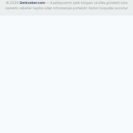
© 2026
Qerbxeber.com
— Azərbaycanın qərb bölgəsi və ölkə gündəmi üzrə
operativ xəbərlər təqdim edən informasiya portalıdır. Bütün hüquqlar qorunur.