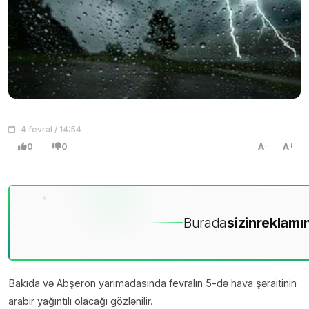
4 fevral / 14:54
0
0
A
A
Burada
sizin
reklamın
Bakıda və Abşeron yarımadasında fevralın 5-də hava şəraitinin
arabir yağıntılı olacağı gözlənilir.