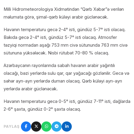
Milli Hidrometeorologiya Xidmətindən “Qərb Xəbər”ə verilən
məlumata görə, şimal-qərb küləyi arabir güclənəcək.
Havanın temperaturu gecə 2-4° isti, gündüz 5-7° isti olacaq.
Bakıda gecə 2-4° isti, gündüz 5-7° isti olacaq. Atmosfer
təzyiqi normadan aşağı 753 mm civə sütununda 763 mm civə
sütununa yüksələcək. Nisbi rütubət 70-80 % olacaq.
Azərbaycanın rayonlarında sabah havanın arabir yağıntılı
olacağı, bəzi yerlərdə sulu qar, qar yağacağı gözlənilir. Gecə və
səhər ayrı-ayrı yerlərdə duman olacaq. Qərb küləyi ayrı-ayrı
yerlərdə arabir güclənəcək.
Havanın temperaturu gecə 0-5° isti, gündüz 7-11° isti, dağlarda
2-6° şaxta, gündüz 0-2° şaxta olacaq.
PAYLAŞ