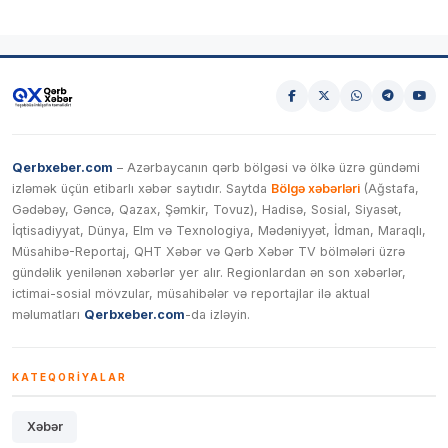
Qerbxeber.com
– Azərbaycanın qərb bölgəsi və ölkə üzrə gündəmi
izləmək üçün etibarlı xəbər saytıdır. Saytda
Bölgə xəbərləri
(Ağstafa,
Gədəbəy, Gəncə, Qazax, Şəmkir, Tovuz), Hadisə, Sosial, Siyasət,
İqtisadiyyat, Dünya, Elm və Texnologiya, Mədəniyyət, İdman, Maraqlı,
Müsahibə-Reportaj, QHT Xəbər və Qərb Xəbər TV bölmələri üzrə
gündəlik yenilənən xəbərlər yer alır. Regionlardan ən son xəbərlər,
ictimai-sosial mövzular, müsahibələr və reportajlar ilə aktual
məlumatları
Qerbxeber.com
-da izləyin.
KATEQORIYALAR
Xəbər