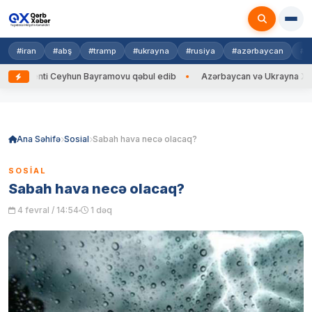
#iran
#abş
#tramp
#ukrayna
#rusiya
#azərbaycan
#h
enti Ceyhun Bayramovu qəbul edib
Azərbaycan və Ukrayna XİN başçıları
Skip
to
content
Ana Səhifə
Sosial
Sabah hava necə olacaq?
SOSIAL
Sabah hava necə olacaq?
4 fevral / 14:54
1 dəq