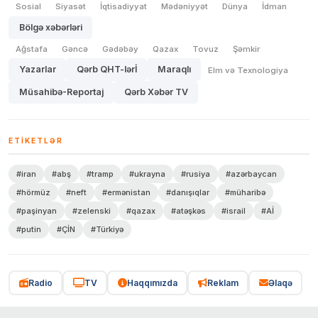
Sosial
Siyasət
İqtisadiyyat
Mədəniyyət
Dünya
İdman
Bölgə xəbərləri
Ağstafa
Gəncə
Gədəbəy
Qazax
Tovuz
Şəmkir
Yazarlar
Qərb QHT-lərİ
Maraqlı
Elm və Texnologiya
Müsahibə-Reportaj
Qərb Xəbər TV
ETIKETLƏR
#iran
#abş
#tramp
#ukrayna
#rusiya
#azərbaycan
#hörmüz
#neft
#ermənistan
#danışıqlar
#müharibə
#paşinyan
#zelenski
#qazax
#atəşkəs
#israil
#Aİ
#putin
#ÇİN
#Türkiyə
Radio
TV
Haqqımızda
Reklam
Əlaqə