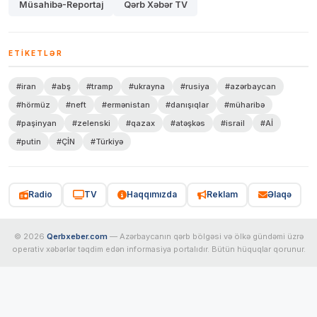
Müsahibə-Reportaj
Qərb Xəbər TV
ETIKETLƏR
#iran
#abş
#tramp
#ukrayna
#rusiya
#azərbaycan
#hörmüz
#neft
#ermənistan
#danışıqlar
#müharibə
#paşinyan
#zelenski
#qazax
#atəşkəs
#israil
#Aİ
#putin
#ÇİN
#Türkiyə
Radio
TV
Haqqımızda
Reklam
Əlaqə
© 2026
Qerbxeber.com
— Azərbaycanın qərb bölgəsi və ölkə gündəmi üzrə
operativ xəbərlər təqdim edən informasiya portalıdır. Bütün hüquqlar qorunur.