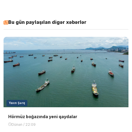
Bu gün paylaşılan digər xəbərlər
Yaxın Şərq
Hörmüz boğazında yeni qaydalar
Dünən / 22:09