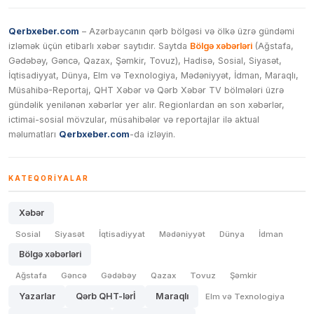
Qerbxeber.com
– Azərbaycanın qərb bölgəsi və ölkə üzrə gündəmi
izləmək üçün etibarlı xəbər saytıdır. Saytda
Bölgə xəbərləri
(Ağstafa,
Gədəbəy, Gəncə, Qazax, Şəmkir, Tovuz), Hadisə, Sosial, Siyasət,
İqtisadiyyat, Dünya, Elm və Texnologiya, Mədəniyyət, İdman, Maraqlı,
Müsahibə-Reportaj, QHT Xəbər və Qərb Xəbər TV bölmələri üzrə
gündəlik yenilənən xəbərlər yer alır. Regionlardan ən son xəbərlər,
ictimai-sosial mövzular, müsahibələr və reportajlar ilə aktual
məlumatları
Qerbxeber.com
-da izləyin.
KATEQORIYALAR
Xəbər
Sosial
Siyasət
İqtisadiyyat
Mədəniyyət
Dünya
İdman
Bölgə xəbərləri
Ağstafa
Gəncə
Gədəbəy
Qazax
Tovuz
Şəmkir
Yazarlar
Qərb QHT-lərİ
Maraqlı
Elm və Texnologiya