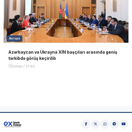
Avropa
Azərbaycan və Ukrayna XİN başçıları arasında geniş
tərkibdə görüş keçirilib
Dünən / 21:40