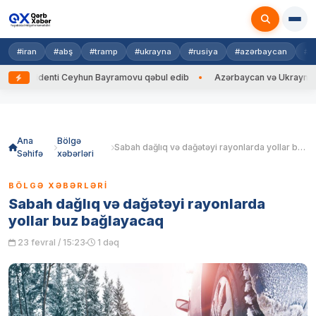
#iran
#abş
#tramp
#ukrayna
#rusiya
#azərbaycan
#h
zidenti Ceyhun Bayramovu qəbul edib
Azərbaycan və Ukrayna XİN başçıl
Skip
to
content
Ana
Bölgə
Sabah dağlıq və dağətəyi rayonlarda yollar buz bağlayacaq
Səhifə
xəbərləri
BÖLGƏ XƏBƏRLƏRI
Sabah dağlıq və dağətəyi rayonlarda
yollar buz bağlayacaq
23 fevral / 15:23
1 dəq