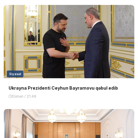
Siyasət
Ukrayna Prezidenti Ceyhun Bayramovu qəbul edib
Dünən / 21:49