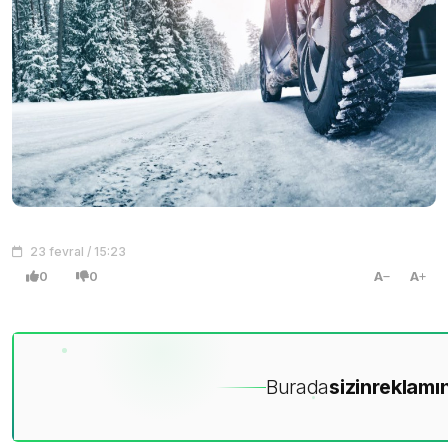
23 fevral / 15:23
0
0
A
A
Burada
sizin
reklamın