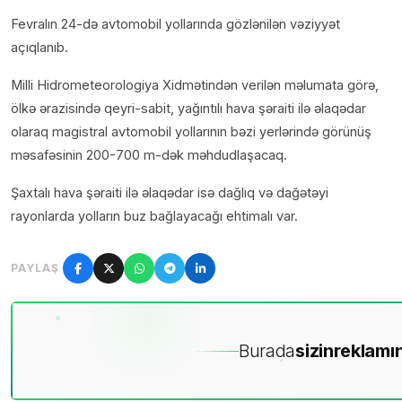
Fevralın 24-də avtomobil yollarında gözlənilən vəziyyət
açıqlanıb.
Milli Hidrometeorologiya Xidmətindən verilən məlumata görə,
ölkə ərazisində qeyri-sabit, yağıntılı hava şəraiti ilə əlaqədar
olaraq magistral avtomobil yollarının bəzi yerlərində görünüş
məsafəsinin 200-700 m-dək məhdudlaşacaq.
Şaxtalı hava şəraiti ilə əlaqədar isə dağlıq və dağətəyi
rayonlarda yolların buz bağlayacağı ehtimalı var.
PAYLAŞ
Burada
sizin
reklamın