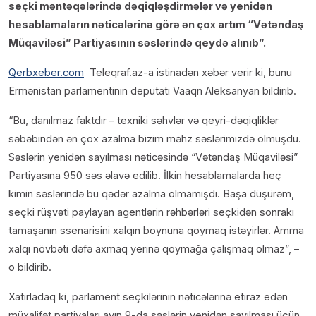
seçki məntəqələrində dəqiqləşdirmələr və yenidən
hesablamaların nəticələrinə görə ən çox artım “Vətəndaş
Müqaviləsi” Partiyasının səslərində qeydə alınıb”.
Qerbxeber.com
Teleqraf.az-a istinadən xəbər verir ki, bunu
Ermənistan parlamentinin deputatı Vaaqn Aleksanyan bildirib.
“Bu, danılmaz faktdır – texniki səhvlər və qeyri-dəqiqliklər
səbəbindən ən çox azalma bizim məhz səslərimizdə olmuşdu.
Səslərin yenidən sayılması nəticəsində “Vətəndaş Müqaviləsi”
Partiyasına 950 səs əlavə edilib. İlkin hesablamalarda heç
kimin səslərində bu qədər azalma olmamışdı. Başa düşürəm,
seçki rüşvəti paylayan agentlərin rəhbərləri seçkidən sonrakı
tamaşanın ssenarisini xalqın boynuna qoymaq istəyirlər. Amma
xalqı növbəti dəfə axmaq yerinə qoymağa çalışmaq olmaz”, –
o bildirib.
Xatırladaq ki, parlament seçkilərinin nəticələrinə etiraz edən
müxalifət partiyaları ayın 9-da səslərin yenidən sayılması üçün