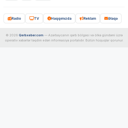
Radio
TV
Haqqımızda
Reklam
Əlaqə
© 2026
Qerbxeber.com
— Azərbaycanın qərb bölgəsi və ölkə gündəmi üzrə
operativ xəbərlər təqdim edən informasiya portalıdır. Bütün hüquqlar qorunur.