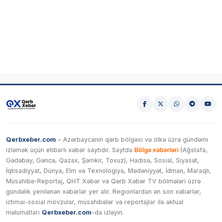
Qerbxeber.com
– Azərbaycanın qərb bölgəsi və ölkə üzrə gündəmi
izləmək üçün etibarlı xəbər saytıdır. Saytda
Bölgə xəbərləri
(Ağstafa,
Gədəbəy, Gəncə, Qazax, Şəmkir, Tovuz), Hadisə, Sosial, Siyasət,
İqtisadiyyat, Dünya, Elm və Texnologiya, Mədəniyyət, İdman, Maraqlı,
Müsahibə-Reportaj, QHT Xəbər və Qərb Xəbər TV bölmələri üzrə
gündəlik yenilənən xəbərlər yer alır. Regionlardan ən son xəbərlər,
ictimai-sosial mövzular, müsahibələr və reportajlar ilə aktual
məlumatları
Qerbxeber.com
-da izləyin.