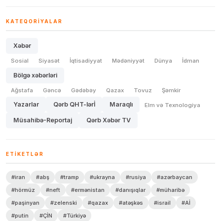
KATEQORIYALAR
Xəbər
Sosial
Siyasət
İqtisadiyyat
Mədəniyyət
Dünya
İdman
Bölgə xəbərləri
Ağstafa
Gəncə
Gədəbəy
Qazax
Tovuz
Şəmkir
Yazarlar
Qərb QHT-lərİ
Maraqlı
Elm və Texnologiya
Müsahibə-Reportaj
Qərb Xəbər TV
ETIKETLƏR
#iran
#abş
#tramp
#ukrayna
#rusiya
#azərbaycan
#hörmüz
#neft
#ermənistan
#danışıqlar
#müharibə
#paşinyan
#zelenski
#qazax
#atəşkəs
#israil
#Aİ
#putin
#ÇİN
#Türkiyə