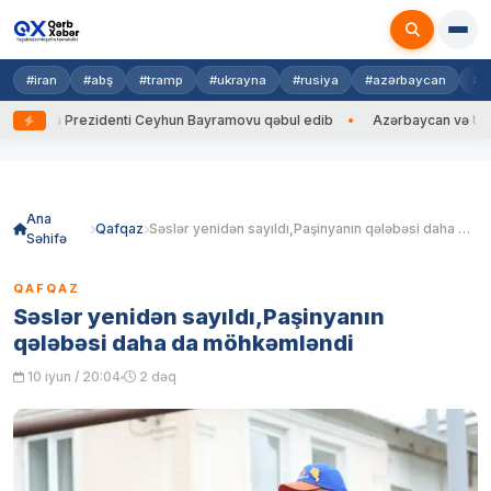
#iran
#abş
#tramp
#ukrayna
#rusiya
#azərbaycan
#h
rayna Prezidenti Ceyhun Bayramovu qəbul edib
Azərbaycan və Ukrayna 
Skip
to
content
Ana
Qafqaz
Səslər yenidən sayıldı,Paşinyanın qələbəsi daha da möhkəmləndi
Səhifə
QAFQAZ
Səslər yenidən sayıldı,Paşinyanın
qələbəsi daha da möhkəmləndi
10 iyun / 20:04
2 dəq