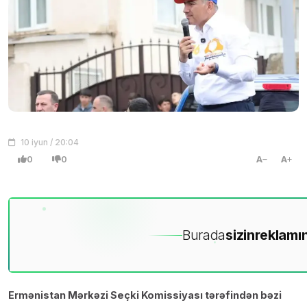
10 iyun / 20:04
0
0
A
A
Burada
sizin
reklamın
Ermənistan Mərkəzi Seçki Komissiyası tərəfindən bəzi