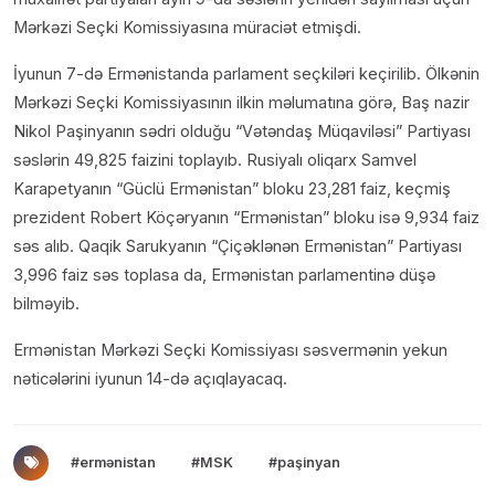
Mərkəzi Seçki Komissiyasına müraciət etmişdi.
İyunun 7-də Ermənistanda parlament seçkiləri keçirilib. Ölkənin
Mərkəzi Seçki Komissiyasının ilkin məlumatına görə, Baş nazir
Nikol Paşinyanın sədri olduğu “Vətəndaş Müqaviləsi” Partiyası
səslərin 49,825 faizini toplayıb. Rusiyalı oliqarx Samvel
Karapetyanın “Güclü Ermənistan” bloku 23,281 faiz, keçmiş
prezident Robert Köçəryanın “Ermənistan” bloku isə 9,934 faiz
səs alıb. Qaqik Sarukyanın “Çiçəklənən Ermənistan” Partiyası
3,996 faiz səs toplasa da, Ermənistan parlamentinə düşə
bilməyib.
Ermənistan Mərkəzi Seçki Komissiyası səsvermənin yekun
nəticələrini iyunun 14-də açıqlayacaq.
#ermənistan
#MSK
#paşinyan