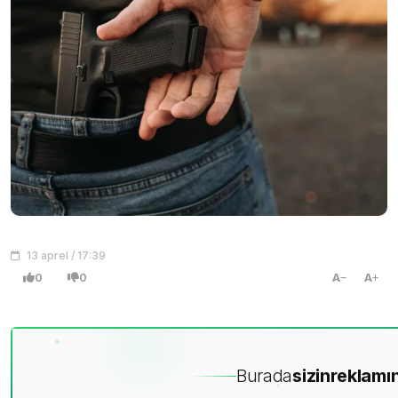
13 aprel / 17:39
0
0
A
A
Burada
sizin
reklamın