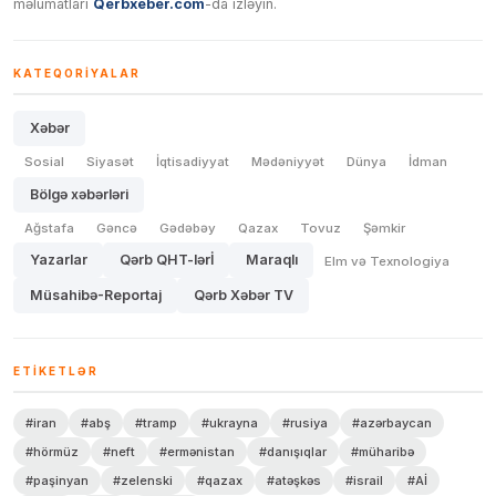
məlumatları
Qerbxeber.com
-da izləyin.
KATEQORIYALAR
Xəbər
Sosial
Siyasət
İqtisadiyyat
Mədəniyyət
Dünya
İdman
Bölgə xəbərləri
Ağstafa
Gəncə
Gədəbəy
Qazax
Tovuz
Şəmkir
Yazarlar
Qərb QHT-lərİ
Maraqlı
Elm və Texnologiya
Müsahibə-Reportaj
Qərb Xəbər TV
ETIKETLƏR
#iran
#abş
#tramp
#ukrayna
#rusiya
#azərbaycan
#hörmüz
#neft
#ermənistan
#danışıqlar
#müharibə
#paşinyan
#zelenski
#qazax
#atəşkəs
#israil
#Aİ