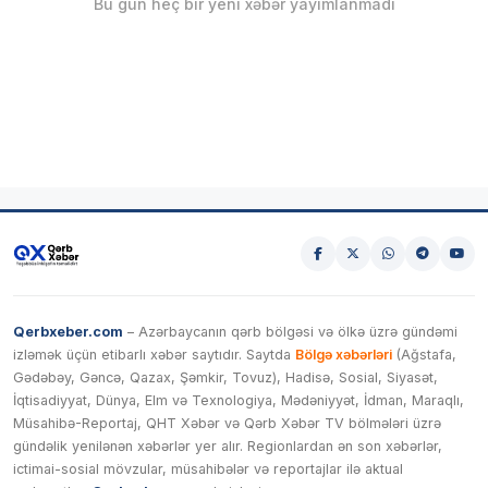
Bu gün heç bir yeni xəbər yayımlanmadı
Qerbxeber.com
– Azərbaycanın qərb bölgəsi və ölkə üzrə gündəmi
izləmək üçün etibarlı xəbər saytıdır. Saytda
Bölgə xəbərləri
(Ağstafa,
Gədəbəy, Gəncə, Qazax, Şəmkir, Tovuz), Hadisə, Sosial, Siyasət,
İqtisadiyyat, Dünya, Elm və Texnologiya, Mədəniyyət, İdman, Maraqlı,
Müsahibə-Reportaj, QHT Xəbər və Qərb Xəbər TV bölmələri üzrə
gündəlik yenilənən xəbərlər yer alır. Regionlardan ən son xəbərlər,
ictimai-sosial mövzular, müsahibələr və reportajlar ilə aktual