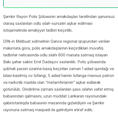
Şəmkir Rayon Polis Şöbəsinin əməkdaşları tərəfindən qanunsuz
olaraq saxlanılan odlu silah-sursatın aşkar edilməsi
istiqamətində əməliyyat tədbiri keçirilib.
DİN-in Mətbuat xidmətinin Gəncə regional qrupundan verilən
məlumata görə, polis əməkdaşlarının keçirdikləri müvafiq
tədbirlər nəticəsində odlu silahı 600 manata satmaq istəyən
Bakı şəhər sakini Emil Dadaşov saxlanılıb. Polis şöbəsində
şübhəli şəxsin üzərinə baxış keçirilən zaman 1 ədəd qundağı və
lüləsi kəsilmiş ov tüfəngi, 5 ədəd həmin tüfəngə məxsus patron
və narkotik maddə olan “metamfetamin” aşkar edilərək
götürülüb. Dindirilmə zamanı saxlanılan şəxs silahın vəfat etmiş
babasından qalmasını, uzun müddət Lənkəran rayonundakı
qəbiristanlıqda babasının məzarında gizlətdiyini və Şəmkir
rayonuna satmaq məqsədi ilə gətirdiyini etiraf edib.