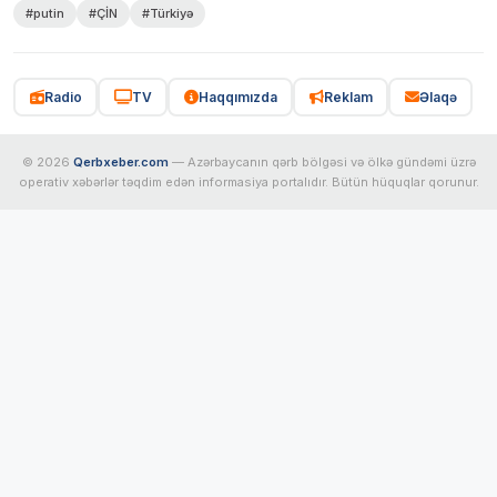
#putin
#ÇİN
#Türkiyə
Radio
TV
Haqqımızda
Reklam
Əlaqə
© 2026
Qerbxeber.com
— Azərbaycanın qərb bölgəsi və ölkə gündəmi üzrə
operativ xəbərlər təqdim edən informasiya portalıdır. Bütün hüquqlar qorunur.