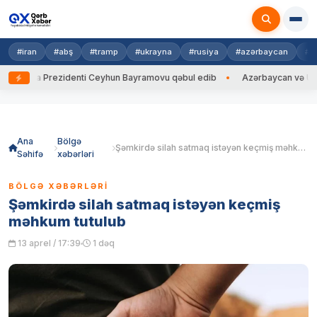
#iran
#abş
#tramp
#ukrayna
#rusiya
#azərbaycan
#h
rayna Prezidenti Ceyhun Bayramovu qəbul edib
Azərbaycan və Ukrayna 
Skip
to
content
Ana
Bölgə
Şəmkirdə silah satmaq istəyən keçmiş məhkum tutulub
Səhifə
xəbərləri
BÖLGƏ XƏBƏRLƏRI
Şəmkirdə silah satmaq istəyən keçmiş
məhkum tutulub
13 aprel / 17:39
1 dəq