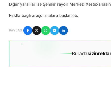
Digər yaralılar isə Şəmkir rayon Mərkəzi Xəstəxanasına
Faktla bağlı araşdırmalara başlanılıb.
PAYLAŞ
Burada
sizin
rekla