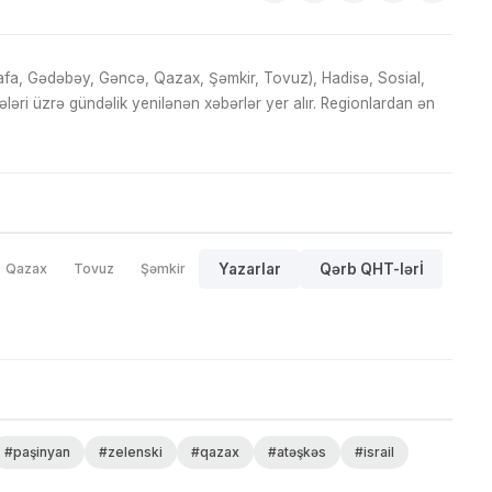
fa, Gədəbəy, Gəncə, Qazax, Şəmkir, Tovuz), Hadisə, Sosial,
ri üzrə gündəlik yenilənən xəbərlər yer alır. Regionlardan ən
Qazax
Tovuz
Şəmkir
Yazarlar
Qərb QHT-lərİ
#paşinyan
#zelenski
#qazax
#atəşkəs
#israil