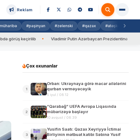
Reklam
müharibə
#paşinyan
#zelenski
#qazax
#atəşkəs
#isra
ş keçirilib
Vladimir Putin Azərbaycan Prezidentinə zəng edib
Çox oxunanlar
Orban: Ukraynaya görə macar ailələrini
qurban verməyəcəyik
1
5 iyul / 08:12
“Qarabağ” UEFA Avropa Liqasında
mübarizəyə başlayır
2
10 avqust / 08:39
Yusifin Saatı: Qazax Xeyriyyə İctimai
Birliyinin mətbuat katibi Səbinə Yusif
3