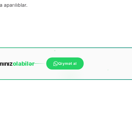
 aparılıblar.
mınız
ola
bilər
Qiymət al