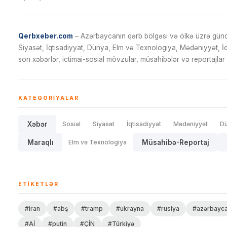
Qerbxeber.com
– Azərbaycanın qərb bölgəsi və ölkə üzrə gündə
Siyasət, İqtisadiyyat, Dünya, Elm və Texnologiya, Mədəniyyət, 
son xəbərlər, ictimai-sosial mövzular, müsahibələr və reportajlar 
KATEQORIYALAR
Xəbər
Sosial
Siyasət
İqtisadiyyat
Mədəniyyət
D
Maraqlı
Elm və Texnologiya
Müsahibə-Reportaj
ETIKETLƏR
#iran
#abş
#tramp
#ukrayna
#rusiya
#azərbayc
#Aİ
#putin
#ÇİN
#Türkiyə