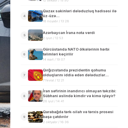
12 dekabr / 15:50
Qazax sakinləri dələduzluq hadisəsi ilə
üz-üzə…
4
18 noyabr / 13:28
Azərbaycan İrana nota verdi
5
2 iyun / 12:53
Gürcüstanda NATO ölkələrinin hərbi
təlimləri keçirilir
6
14 mart / 19:07
Qırğızıstanda prezidentin qohumu
olduqlarını iddia edən dələduzlar
7
saxlanılıb
7 fevral / 12:21
İran səfirinin inandırıcı olmayan təkzibi:
Sübhani əslində kimdir və kimə işləyir?
8
26 iyul / 14:41
Qarabağda tərk-silah və tərxis prosesi
başa çatdırılır
9
2 oktyabr / 16:36