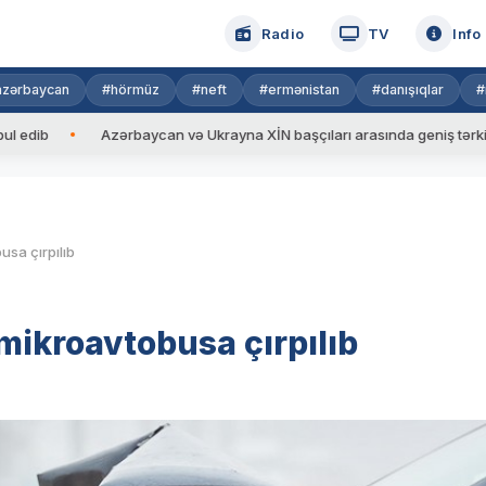
Radio
TV
Info
azərbaycan
#hörmüz
#neft
#ermənistan
#danışıqlar
#
Azərbaycan və Ukrayna XİN başçıları arasında geniş tərkibdə görü
usa çırpılıb
mikroavtobusa çırpılıb