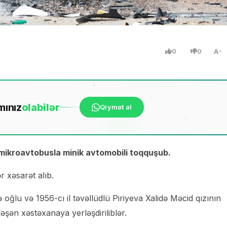
0
0
A
mınız
ola
bilər
Qiymət al
mikroavtobusla minik avtomobili toqquşub.
 xəsarət alıb.
 oğlu və 1956-cı il təvəllüdlü Piriyeva Xalidə Məcid qızının
əşən xəstəxanaya yerləşdiriliblər.