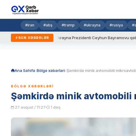
#iran
#abş
#tramp
#ukrayna
#rusiya
#
yeni qaydalar
Ukrayna Prezidenti Ceyhun Bayramovu qəbul edib
SON XƏBƏRLƏR
Skip
to
content
Ana Səhifə
Bölgə xəbərləri
Şəmkirdə minik avtomobili mikroavtob
BÖLGƏ XƏBƏRLƏRI
Şəmkirdə minik avtomobili 
27 avqust / 11:27
1 dəq