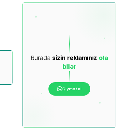
Burada
sizin
reklamınız
ola
bilər
Qiymət al