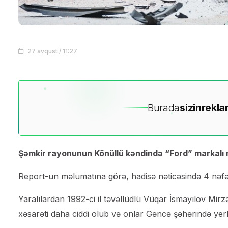
27 avqust / 11:27
Burada
sizin
rekla
Şəmkir rayonunun Könüllü kəndində “Ford” markalı 
Report-un məlumatına görə, hadisə nəticəsində 4 nəfər
Yaralılardan 1992-ci il təvəllüdlü Vüqar İsmayılov Mirzə
xəsarəti daha ciddi olub və onlar Gəncə şəhərində yerl