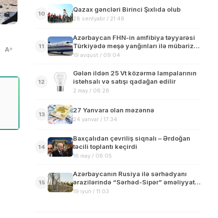
Qazax gəncləri Birinci Şıxlıda olub
10
28 sentyabr / 21:48
Azərbaycan FHN-in amfibiya təyyarəsi
Türkiyədə meşə yanğınları ilə mübarizə
11
A
tədbirlərini davam etdirir – VİDEO
19 avqust / 09:04
Gələn ildən 25 Vt közərmə lampalarının
istehsalı və satışı qadağan edilir
12
2 may / 08:28
27 Yanvara olan məzənnə
13
24 yanvar / 17:34
Baxçalıdan çevriliş siqnalı – Ərdoğan
təcili toplantı keçirdi
14
16 may / 08:05
Azərbaycanın Rusiya ilə sərhədyanı
ərazilərində “Sərhəd-Sipər” əməliyyat-
15
axtarış tədbirləri başlayıb
19 iyun / 11:03