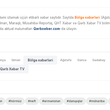
mi izləmək üçün etibarlı xəbər saytıdır. Saytda
Bölgə xəbərləri
(Ağsta
İdman, Maraqlı, Müsahibə-Reportaj, QHT Xəbər və Qərb Xəbər TV bölmələ
ilə aktual məlumatları
Qerbxeber.com
-da izləyin.
ünya
İdman
Bölgə xəbərləri
Ağstafa
Gəncə
Gədəbəy
Qərb Xəbər TV
an
#hörmüz
#neft
#ermənistan
#danışıqlar
#müharibə