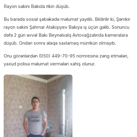
Rayon sakini Bakıda itkin düşüb.
Bu barədə sosial şəbəkədə məlumat yayılıb. Bildirilir ki, Şəmkir
rayon sakini Şahmar Atakişiyev Bakıya iş üçün gəlib. Sonuncu
dəfə 2 gün əvvəl Bakı Beynəlxalq Avtovağzalında kameralara
düşüb. Ondan sonra əlaqə saxlamaq mümkün olmayıb.
Onu görənlərdən (050) 449-70-95 nömresinə zəng etmələri,
yaxud polisə məlumat vermələri xahiş olunur.