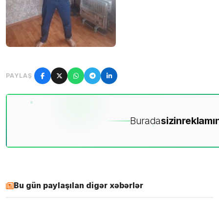
PAYLAŞ
Burada
sizin
reklamın
Bu gün paylaşılan digər xəbərlər