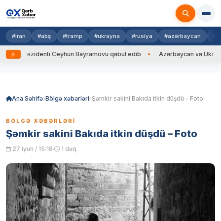
#iran
#abş
#tramp
#ukrayna
#rusiya
#azərbaycan
#h
a Prezidenti Ceyhun Bayramovu qəbul edib
Azərbaycan və Ukrayna XİN 
Skip
to
content
Ana Səhifə
Bölgə xəbərləri
Şəmkir sakini Bakıda itkin düşdü – Foto
BÖLGƏ XƏBƏRLƏRI
Şəmkir sakini Bakıda itkin düşdü – Foto
27 iyun / 15:18
1 dəq