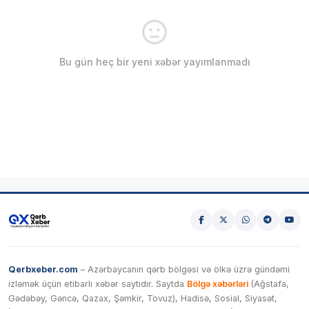
Bu gün heç bir yeni xəbər yayımlanmadı
Qerbxeber.com
– Azərbaycanın qərb bölgəsi və ölkə üzrə gündəmi
izləmək üçün etibarlı xəbər saytıdır. Saytda
Bölgə xəbərləri
(Ağstafa,
Gədəbəy, Gəncə, Qazax, Şəmkir, Tovuz), Hadisə, Sosial, Siyasət,