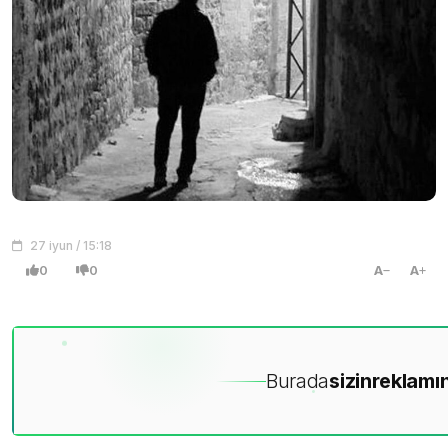
27 iyun / 15:18
0
0
A
A
Burada
sizin
reklamın