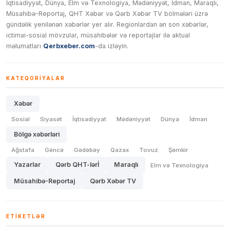
İqtisadiyyat, Dünya, Elm və Texnologiya, Mədəniyyət, İdman, Maraqlı,
Müsahibə-Reportaj, QHT Xəbər və Qərb Xəbər TV bölmələri üzrə
gündəlik yenilənən xəbərlər yer alır. Regionlardan ən son xəbərlər,
ictimai-sosial mövzular, müsahibələr və reportajlar ilə aktual
məlumatları
Qerbxeber.com
-da izləyin.
KATEQORIYALAR
Xəbər
Sosial
Siyasət
İqtisadiyyat
Mədəniyyət
Dünya
İdman
Bölgə xəbərləri
Ağstafa
Gəncə
Gədəbəy
Qazax
Tovuz
Şəmkir
Yazarlar
Qərb QHT-lərİ
Maraqlı
Elm və Texnologiya
Müsahibə-Reportaj
Qərb Xəbər TV
ETIKETLƏR