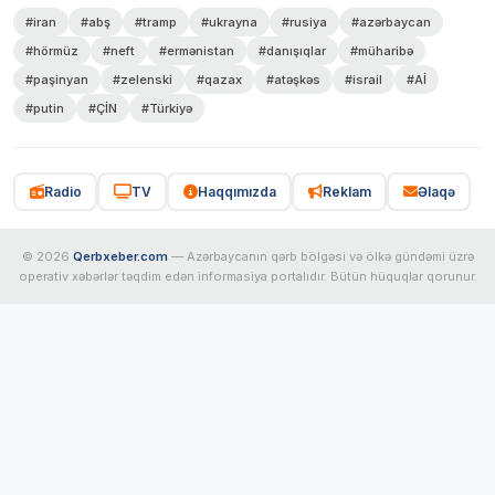
#iran
#abş
#tramp
#ukrayna
#rusiya
#azərbaycan
#hörmüz
#neft
#ermənistan
#danışıqlar
#müharibə
#paşinyan
#zelenski
#qazax
#atəşkəs
#israil
#Aİ
#putin
#ÇİN
#Türkiyə
Radio
TV
Haqqımızda
Reklam
Əlaqə
© 2026
Qerbxeber.com
— Azərbaycanın qərb bölgəsi və ölkə gündəmi üzrə
operativ xəbərlər təqdim edən informasiya portalıdır. Bütün hüquqlar qorunur.